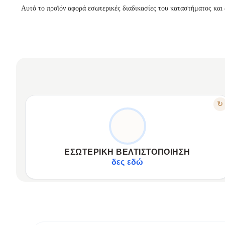
Αυτό το προϊόν αφορά εσωτερικές διαδικασίες του καταστήματος και 
ΧΑΡΑΚΤΗΡΙΣΤΙΚΟ
↻
ΡΟΉ ΧΩΡΊΣ ΕΜΠΌΔΙΑ
Βελτιστοποιεί τις καθημερινές λειτουργίες του καταστήματος.
Αυτοματοποιεί χρονοβόρες εσωτερικές διαδικασίες.
ΕΣΩΤΕΡΙΚΉ ΒΕΛΤΙΣΤΟΠΟΊΗΣΗ
Εξασφαλίζει ομαλή εκτέλεση εργασιών.
δες εδώ