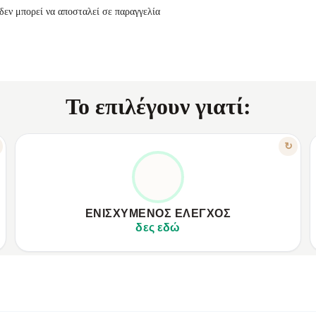
δεν μπορεί να αποσταλεί σε παραγγελία
Το επιλέγουν γιατί:
ΧΑΡΑΚΤΗΡΙΣΤΙΚΟ
↻
ΑΠΟΛΎΤΩΣ ΔΙΑΧΕΙΡΊΣΙΜΟ
✦
Παρέχει πλήρη εποπτεία διαδικασιών.
✦
✦
Ελαχιστοποιεί σφάλματα και αστοχίες.
✦
ΕΝΙΣΧΥΜΈΝΟΣ ΈΛΕΓΧΟΣ
✦
Ενισχύει τη συνολική οργανωτική δομή.
✦
δες εδώ