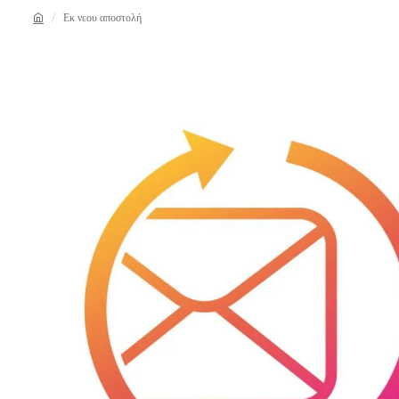
Εκ νεου αποστολή