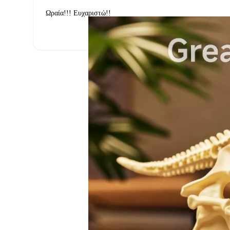
Ωραία!!! Ευχαριστώ!!
1. Κατάλληλη Επιλογή Παιχνιδιών
Επιλέγετε παιχνίδια που ενισχύουν την πρωτοβουλί
παιδιού. Δεν είναι πάντα το πιο ακριβό παιχνίδι τ
τις ανάγκες και τα ενδιαφέροντα του παιδιού.
2. Προσοχή στα Παιχνίδια με Βίαιο Περιεχόμενο
Αποφύγετε παιχνίδια που προωθούν τη βία ή επιθ
σε διάκριση ή ρατσιστικές αντιλήψεις. Προτιμήστ
ενισχύουν θετικές κοινωνικές δεξιότητες.
3. Εξοπλισμός Ασφαλείας
Για παιχνίδια με ρόδες, όπως ποδήλατα και πατίν
κατάλληλο εξοπλισμό ασφαλείας, όπως κράνος κα
4. Συμβουλευτείτε τους Ειδικούς
Εάν έχετε αμφιβολίες σχετικά με τη συναρμολόγη