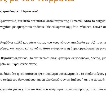
 προϊστορική Περιπέτεια!
φανταστικό, ευέλικτο σετ πίστας αυτοκινήτων της Tumama! Αυτό το παιχνίδι 
 ξαναχτίσει με αμέτρητους τρόπους. Με εύκαμπτα κομμάτια, γέφυρες, τούνελ 
λαμβάνει πολλά κομμάτια πίστας που κουμπώνουν πανεύκολα μεταξύ τους και 
φόρες, κατηφόρες και εμπόδια. Αυτό ενθαρρύνει τη δημιουργικότητα, τη φαντ
 θεματικά αξεσουάρ. Το σετ περιλαμβάνει φιγούρες δεινοσαύρων, δέντρα, μ
ουν οι μικροί εξερευνητές.
αμβάνει ένα ή περισσότερα ηλεκτροκίνητα αυτοκινητάκια , τα οποία τρέχουν μ
το στόμα του δεινοσαύρου και να ολοκληρώνουν τη διαδρομή σε μια ασταμάτη
γαλεία για να χτίσει τον δικό του κόσμο φαντασίας και δράσης. Είναι ένα εκ