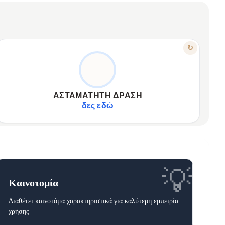
ΧΑΡΑΚΤΗΡΙΣΤΙΚΟ
↻
ΓΡΉΓΟΡΗ ΔΙΑΣΚΈΔΑΣΗ ΓΙΑ ΏΡΕΣ
Ηλεκτροκίνητα αυτοκίνητα για ασταμάτητη κίνηση.
✦
Διασχίζουν γέφυρες, τούνελ, ολοκληρώνουν διαδρομή.
✦
ΑΣΤΑΜΆΤΗΤΗ ΔΡΆΣΗ
Κρατά το παιδί απασχολημένο ευχάριστα.
✦
δες εδώ
💡
Καινοτομία
Διαθέτει καινοτόμα χαρακτηριστικά για καλύτερη εμπειρία
χρήσης