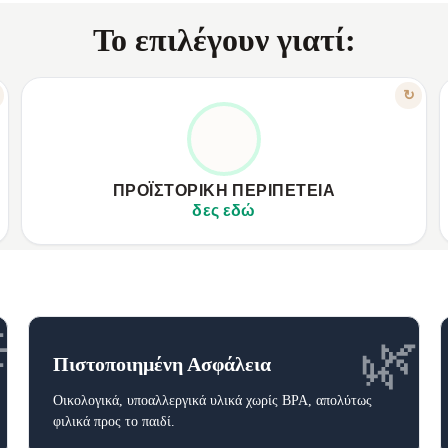
Το επιλέγουν γιατί:
ΧΑΡΑΚΤΗΡΙΣΤΙΚΟ
↻
Ο ΚΌΣΜΟΣ ΤΩΝ ΔΕΙΝΟΣΑΎΡΩΝ ΖΩΝΤΑΝΕΎΕΙ
✦
Θεματικά αξεσουάρ δεινοσαύρων και δέντρα.
✦
✦
Περιλαμβάνει κρεμαστή γέφυρα, τούνελ T-Rex.
✦
ΠΡΟΪΣΤΟΡΙΚΉ ΠΕΡΙΠΈΤΕΙΑ
✦
Δημιουργεί πλούσιο περιβάλλον παιχνιδιού.
✦
δες εδώ

🌿
Πιστοποιημένη Ασφάλεια
Οικολογικά, υποαλλεργικά υλικά χωρίς BPA, απολύτως
φιλικά προς το παιδί.