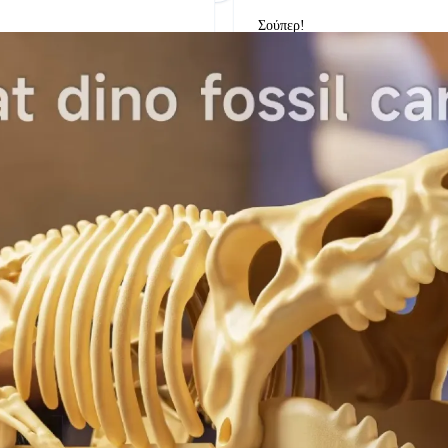
Σούπερ!
δείτε την στο google
α, τη δημιουργικότητα και τις δεξιότητες του
ο καλύτερο, αλλά αυτό που ταιριάζει στην ηλικία,
ετικές συμπεριφορές, καθώς και αυτά που οδηγούν
ε παιχνίδια που συμβάλλουν στην ψυχική υγεία και
ια, εξασφαλίστε ότι συνοδεύονται από τον
ι επιγονατίδες, στο σωστό μέγεθος.
ση ή την καταλληλότητα ενός παιχνιδιού,