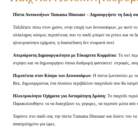
Πίστα Αυτοκινήτων Tumama Dinosaur – Δημιουργήστε τη Δική σας
Ταξιδέψτε πίσω στον χρόνο, στην εποχή των δεινοσαύρων, με αυτό το 
ολόκληρος κόσμος περιπέτειας που το παιδί μπορεί να χτίσει και να
ηλεκτροκίνητα οχήματα, η διασκέδαση δεν σταματά ποτέ.
Απεριόριστη Δημιουργικότητα με Εύκαμπτα Κομμάτια:
Το σετ περι
στρίψει και να δημιουργήσει όποια διαδρομή φανταστεί: στροφές, ανη
Περιπέτεια στον Κόσμο των Δεινοσαύρων:
Η πίστα ζωντανεύει με τα
Rex, δημιουργώντας ένα πλούσιο περιβάλλον παιχνιδιού που θα λατρέψ
Ηλεκτροκίνητα Οχήματα για Ασταμάτητη Δράση:
Το παιχνίδι περιλ
Παρακολουθήστε τα να διασχίζουν τις γέφυρες, να περνούν μέσα από 
Χαρίστε στο παιδί σας την πίστα Tumama Dinosaur και δώστε του τα ερ
απασχολημένο για ώρες.