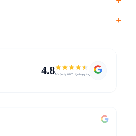
+
4.8
Με βάση 2627 αξιολογήσεις