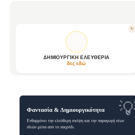
ΧΑΡΑΚΤΗΡΙΣΤΙΚΟ
↻
ΧΤΊΣΤΕ ΤΟ ΔΙΚΌ ΣΑΣ ΚΌΣΜΟ
Εύκαμπτα κομμάτια, αμέτρητες διαδρομές.
Ενθαρρύνει φαντασία και επίλυση προβλημάτων.
ΔΗΜΙΟΥΡΓΙΚΉ ΕΛΕΥΘΕΡΊΑ
Σχεδιάστε, λυγίστε, δημιουργήστε χωρίς όρια.
δες εδώ

Φαντασία & Δημιουργικότητα
Ενθαρρύνει την ελεύθερη σκέψη και την παραγωγή νέων
ιδεών μέσα από το παιχνίδι.