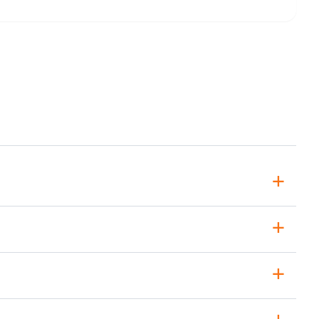
+
+
+
+