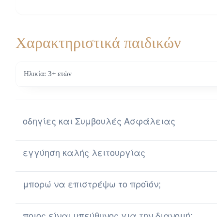
Χαρακτηριστικά παιδικών
Ηλικία: 3+ ετών
οδηγίες και Συμβουλές Ασφάλειας
Οδηγίες και Συμβουλές Ασφάλειας για την Επιλογή 
εγγύηση καλής λειτουργίας
Καταναλωτή
μπορώ να επιστρέψω το προϊόν;
ποιος είναι υπεύθυνος για την διανομή;