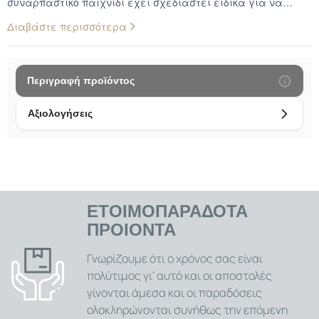
συναρπαστικό παιχνίδι έχει σχεδιαστεί ειδικά για να
κρατά τις γάτες απασχολημένες, ενθαρρύνοντάς τες να
Διαβάστε περισσότερα
την κυνηγούν, να πηδούν, να τρέχουν και να εξασκούν τα
κυνηγετικά τους ένστικτα. Χάρη στην απρόβλεπτη κίνησή
της και τον ελκυστικό της σχεδιασμό, η Τρελόμπαλα
υπόσχεται να γίνει γρήγορα το αγαπημένο παιχνίδι του
Περιγραφή προϊόντος
αιλουροειδούς σας φίλου, συμβάλλοντας στην καλή του
φυσική κατάσταση και στην καταπολέμηση της ανίας.
Αξιολογήσεις
Ενθάρρυνση της Κίνησης και του Παιχνιδιού: Η Τρελόμπαλα
είναι σχεδιασμένη για να κινείται με απρόβλεπτο τρόπο,
είτε κυλώντας μόνη της είτε ανταποκρινόμενη στα
χτυπήματα της γάτας με έναν ιδιαίτερα ζωηρό τρόπο. Αυτή
η συνεχής και απρόβλεπτη κίνηση διεγείρει την περιέργεια
της γάτας και την προκαλεί να την κυνηγήσει,
ΕΤΟΙΜΟΠΑΡΑΔΟΤΑ
προσφέροντας πολύτιμη άσκηση και εκτόνωση, ειδικά για
ΠΡΟΙΟΝΤΑ
γάτες που ζουν σε εσωτερικούς χώρους. Ασφαλή και
Ανθεκτικά Υλικά: Κατασκευασμένη από ασφαλή και
Γνωρίζουμε ότι ο χρόνος σας είναι
ανθεκτικά υλικά, η Τρελόμπαλα είναι φτιαγμένη για να
πολύτιμος γι' αυτό και οι αποστολές
αντέχει στο παιχνίδι και στα νύχια της γάτας σας. Η
γίνονται άμεσα και οι παραδόσεις
ασφάλεια των υλικών εξασφαλίζει ότι η γάτα σας μπορεί
ολοκληρώνονται συνήθως την επόμενη
να παίζει άφοβα, ενώ η ανθεκτικότητα του παιχνιδιού