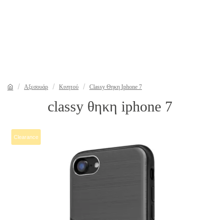
Αξεσουάρ
Κινητού
Classy Θηκη Iphone 7
classy θηκη iphone 7
Clearance