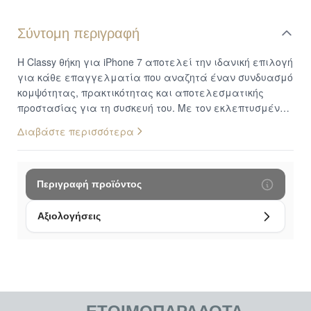
Σύντομη περιγραφή
Η Classy θήκη για iPhone 7 αποτελεί την ιδανική επιλογή
για κάθε επαγγελματία που αναζητά έναν συνδυασμό
κομψότητας, πρακτικότητας και αποτελεσματικής
προστασίας για τη συσκευή του. Με τον εκλεπτυσμένο
σχεδιασμό της, αυτή η θήκη όχι μόνο προστατεύει το
Διαβάστε περισσότερα
iPhone 7 από τις καθημερινές φθορές, αλλά προσδίδει
και ένα ιδιαίτερο, επαγγελματικό στυλ στις
εμφανίσεις σας. Η διακριτική ενσωματωμένη θήκη για
κάρτες προσθέτει ένα επιπλέον επίπεδο
Περιγραφή προϊόντος
λειτουργικότητας, επιτρέποντάς σας να έχετε μαζί
σας τις επαγγελματικές ή πιστωτικές σας κάρτες με
Αξιολογήσεις
ασφάλεια και ευκολία. Είναι η τέλεια ισορροπία
μεταξύ αισθητικής και πρακτικότητας. Συνδυασμός
Υλικών για Ανθεκτικότητα και Στυλ: Η μοναδικότητα
αυτής της θήκης έγκειται στον έξυπνο συνδυασμό
τεσσάρων διαφορετικών υλικών κατασκευής: PC για
αντοχή στις κρούσεις, TPU για απορρόφηση των