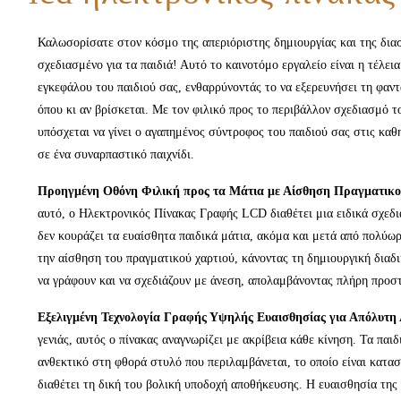
Καλωσορίσατε στον κόσμο της απεριόριστης δημιουργίας και της δι
σχεδιασμένο για τα παιδιά! Αυτό το καινοτόμο εργαλείο είναι η τέλει
εγκεφάλου του παιδιού σας, ενθαρρύνοντάς το να εξερευνήσει τη φαντ
όπου κι αν βρίσκεται. Με τον φιλικό προς το περιβάλλον σχεδιασμό 
υπόσχεται να γίνει ο αγαπημένος σύντροφος του παιδιού σας στις καθ
σε ένα συναρπαστικό παιχνίδι.
Προηγμένη Οθόνη Φιλική προς τα Μάτια με Αίσθηση Πραγματικο
αυτό, ο Ηλεκτρονικός Πίνακας Γραφής LCD διαθέτει μια ειδικά σχεδι
δεν κουράζει τα ευαίσθητα παιδικά μάτια, ακόμα και μετά από πολύω
την αίσθηση του πραγματικού χαρτιού, κάνοντας τη δημιουργική διαδι
να γράφουν και να σχεδιάζουν με άνεση, απολαμβάνοντας πλήρη προσ
Εξελιγμένη Τεχνολογία Γραφής Υψηλής Ευαισθησίας για Απόλυτη 
γενιάς, αυτός ο πίνακας αναγνωρίζει με ακρίβεια κάθε κίνηση. Τα παι
ανθεκτικό στη φθορά στυλό που περιλαμβάνεται, το οποίο είναι κατα
διαθέτει τη δική του βολική υποδοχή αποθήκευσης. Η ευαισθησία της 