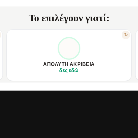
Το επιλέγουν γιατί:
ΧΑΡΑΚΤΗΡΙΣΤΙΚΟ
↻
ΤΕΧΝΟΛΟΓΊΑ ΕΠΌΜΕΝΗΣ ΓΕΝΙΆΣ
✦
Αισθητήρας πίεσης υψηλής ευαισθησίας.
✦
✦
Γράψτε με διαφορετικό πάχος γραμμής.
✦
ΑΠΌΛΥΤΗ ΑΚΡΊΒΕΙΑ
✦
Χρησιμοποιήστε δάχτυλο ή νύχι.
✦
δες εδώ