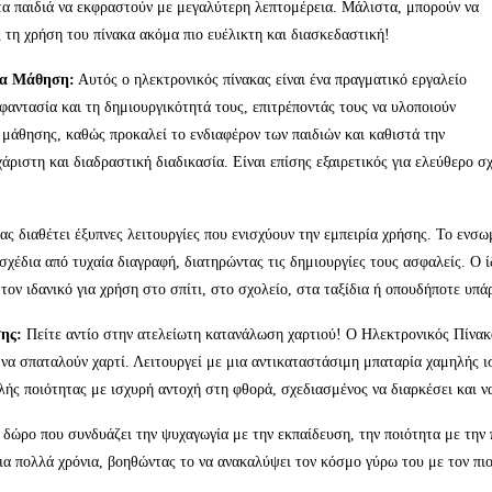
στα παιδιά να εκφραστούν με μεγαλύτερη λεπτομέρεια. Μάλιστα, μπορούν να
ς τη χρήση του πίνακα ακόμα πιο ευέλικτη και διασκεδαστική!
για Μάθηση:
Αυτός ο ηλεκτρονικός πίνακας είναι ένα πραγματικό εργαλείο
φαντασία και τη δημιουργικότητά τους, επιτρέποντάς τους να υλοποιούν
ς μάθησης, καθώς προκαλεί το ενδιαφέρον των παιδιών και καθιστά την
ριστη και διαδραστική διαδικασία. Είναι επίσης εξαιρετικός για ελεύθερο σ
ας διαθέτει έξυπνες λειτουργίες που ενισχύουν την εμπειρία χρήσης. Το ενσ
χέδια από τυχαία διαγραφή, διατηρώντας τις δημιουργίες τους ασφαλείς. Ο ίδ
τον ιδανικό για χρήση στο σπίτι, στο σχολείο, στα ταξίδια ή οπουδήποτε υπά
ης:
Πείτε αντίο στην ατελείωτη κατανάλωση χαρτιού! Ο Ηλεκτρονικός Πίνακα
ς να σπαταλούν χαρτί. Λειτουργεί με μια αντικαταστάσιμη μπαταρία χαμηλής 
ής ποιότητας με ισχυρή αντοχή στη φθορά, σχεδιασμένος να διαρκέσει και να
 δώρο που συνδυάζει την ψυχαγωγία με την εκπαίδευση, την ποιότητα με την 
για πολλά χρόνια, βοηθώντας το να ανακαλύψει τον κόσμο γύρω του με τον πι