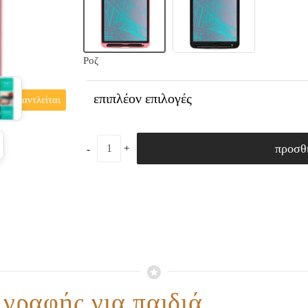
Ροζ
επιπλέον επιλογές
εξαντλείται
προσθ
 γραφής για παιδιά