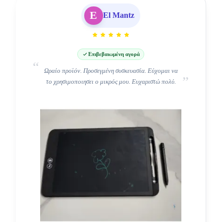
E
El Mantz
Επιβεβαιωμένη αγορά
Ωραίο προϊόν. Προσεγμένη συσκευασία. Εύχομαι να
το χρησιμοποιησει ο μικρός μου. Ευχαριστώ πολύ.