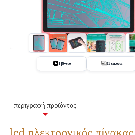
+10
1 βίντεο
15 εικόνες
περιγραφή προϊόντος
lcd ηλεκτρονικός πίνακας