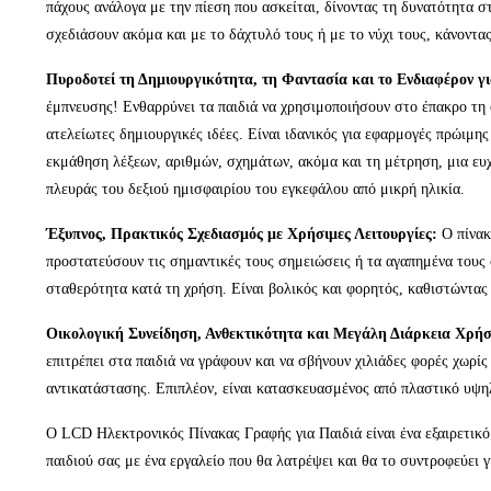
πάχους ανάλογα με την πίεση που ασκείται, δίνοντας τη δυνατότητα 
σχεδιάσουν ακόμα και με το δάχτυλό τους ή με το νύχι τους, κάνοντα
Πυροδοτεί τη Δημιουργικότητα, τη Φαντασία και το Ενδιαφέρον 
έμπνευσης! Ενθαρρύνει τα παιδιά να χρησιμοποιήσουν στο έπακρο τη 
ατελείωτες δημιουργικές ιδέες. Είναι ιδανικός για εφαρμογές πρώιμη
εκμάθηση λέξεων, αριθμών, σχημάτων, ακόμα και τη μέτρηση, μια ευχά
πλευράς του δεξιού ημισφαιρίου του εγκεφάλου από μικρή ηλικία.
Έξυπνος, Πρακτικός Σχεδιασμός με Χρήσιμες Λειτουργίες:
Ο πίνακ
προστατεύσουν τις σημαντικές τους σημειώσεις ή τα αγαπημένα τους σ
σταθερότητα κατά τη χρήση. Είναι βολικός και φορητός, καθιστώντας 
Οικολογική Συνείδηση, Ανθεκτικότητα και Μεγάλη Διάρκεια Χρήσ
επιτρέπει στα παιδιά να γράφουν και να σβήνουν χιλιάδες φορές χωρί
αντικατάστασης. Επιπλέον, είναι κατασκευασμένος από πλαστικό υψηλ
Ο LCD Ηλεκτρονικός Πίνακας Γραφής για Παιδιά είναι ένα εξαιρετικό
παιδιού σας με ένα εργαλείο που θα λατρέψει και θα το συντροφεύει 