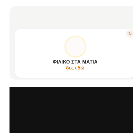
ΧΑΡΑΚΤΗΡΙΣΤΙΚΟ
↻
ΆΝΕΣΗ & ΑΣΦΆΛΕΙΑ ΓΙΑ ΠΑΙΔΙΆ
Οθόνη χωρίς μπλε φως.
Προστατεύει τα ευαίσθητα παιδικά μάτια.
ΦΙΛΙΚΌ ΣΤΑ ΜΆΤΙΑ
Αίσθηση γραφής σαν αληθινό χαρτί.
δες εδώ