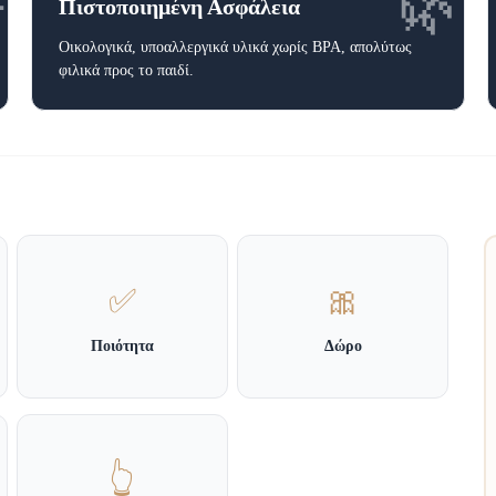

🌿
Πιστοποιημένη Ασφάλεια
Οικολογικά, υποαλλεργικά υλικά χωρίς BPA, απολύτως
φιλικά προς το παιδί.
✅
🎀
Ποιότητα
Δώρο
👆