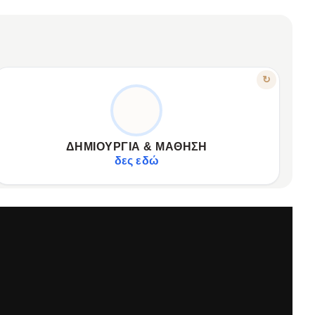
ΧΑΡΑΚΤΗΡΙΣΤΙΚΟ
↻
ΠΥΡΟΔΟΤΉΣΤΕ ΤΗ ΦΑΝΤΑΣΊΑ
Ενθαρρύνει τη δημιουργικότητα και τη φαντασία.
✦
Ιδανικό εργαλείο για πρώιμη μάθηση.
✦
ΔΗΜΙΟΥΡΓΊΑ & ΜΆΘΗΣΗ
Μετατρέπει τη μάθηση σε παιχνίδι.
✦
δες εδώ