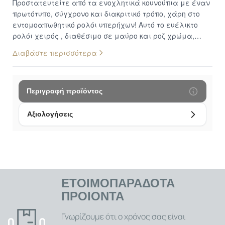
Προστατευτείτε από τα ενοχλητικά κουνούπια με έναν
πρωτότυπο, σύγχρονο και διακριτικό τρόπο, χάρη στο
εντομοαπωθητικό ρολόι υπερήχων! Αυτό το ευέλικτο
ρολόι χειρός , διαθέσιμο σε μαύρο και ροζ χρώμα,
προσφέρει διπλή λειτουργία: λειτουργεί
Διαβάστε περισσότερα
αποτελεσματικά ως απωθητικό κουνουπιών και
ταυτόχρονα ως ένα μοντέρνο ψηφιακό ρολόι.
Χρησιμοποιώντας την τεχνολογία υπερήχων, μια
αποτελεσματική, αθόρυβη και καθαρή μέθοδο, αυτό το
Περιγραφή προϊόντος
ρολόι απωθεί τα κουνούπια χωρίς να παράγει
ενοχλητικό θόρυβο και χωρίς τη χρήση χημικών ή
Αξιολογήσεις
τοξικών προϊόντων που θα μπορούσαν να βλάψουν την
υγεία σας ή το περιβάλλον. Είναι η ιδανική, φιλική
προς το περιβάλλον λύση για προστασία εντός και
εκτός σπιτιού. Αποτελεσματική Προστασία με
Υπερήχους: Η τεχνολογία υπερήχων που χρησιμοποιεί
το ρολόι είναι σχεδιασμένη για να απωθεί τα
ΕΤΟΙΜΟΠΑΡΑΔΟΤΑ
κουνούπια, δημιουργώντας ένα περιβάλλον που τα
ΠΡΟΙΟΝΤΑ
ενοχλεί και τα κρατά μακριά. Αυτή η μέθοδος είναι
καθαρή, δεν αφήνει οσμές και δεν απαιτεί τη χρήση
Γνωρίζουμε ότι ο χρόνος σας είναι
σπρέι ή άλλων χημικών ουσιών στο δέρμα σας,