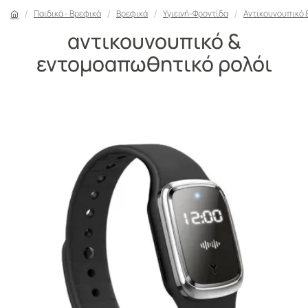
Παιδικά - Βρεφικά
Βρεφικά
Υγιεινή-Φροντίδα
Αντικουνουπικό 
αντικουνουπικό &
εντομοαπωθητικό ρολόι