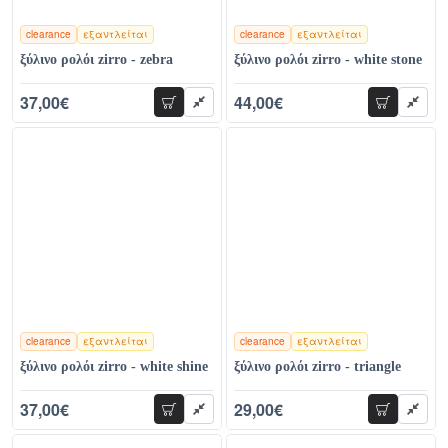
clearance
εξαντλείται
clearance
εξαντλείται
χρώματα
χρώματα
ξύλινο ρολόι zirro - zebra
ξύλινο ρολόι zirro - white stone
37,00€
44,00€
προσθήκη
προσθήκη
78,00€
129,00€
clearance
εξαντλείται
clearance
εξαντλείται
χρώματα
χρώματα
ξύλινο ρολόι zirro - white shine
ξύλινο ρολόι zirro - triangle
37,00€
29,00€
προσθήκη
προσθήκη
78,00€
78,00€