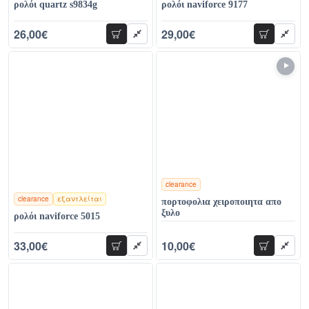
ρολόι quartz s9834g
ρολόι naviforce 9177
26,00€
29,00€
προσθήκη
προσθήκη
54,00€
39,00€
clearance
clearance
εξαντλείται
πορτοφολια χειροποιητα απο
χρώματα
ξυλο
ρολόι naviforce 5015
33,00€
10,00€
προσθήκη
προσθήκη
60,00€
24,00€