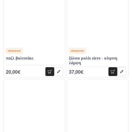
clearance
clearance
χρώματα
χρώματα
παζλ βαλιτσάκι
ξύλινο ρολόι zirro - κίτρινη
λάμψη
20,00€
37,00€
προσθήκη
προσθήκη
32,00€
78,00€