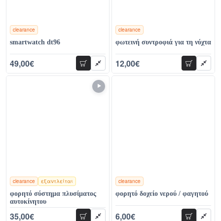
clearance
clearance
χρώματα
χρώματα
smartwatch dt96
φωτεινή συντροφιά για τη νύχτα
49,00€
12,00€
προσθήκη
προσθήκη
89,00€
29,00€
clearance
εξαντλείται
clearance
χρώματα
χρώματα
φορητό σύστημα πλυσίματος
φορητό δοχείο νερού / φαγητού
αυτοκίνητου
35,00€
6,00€
προσθήκη
προσθήκη
56,00€
12,00€