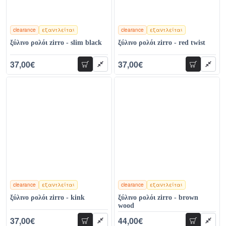
clearance
εξαντλείται
clearance
εξαντλείται
χρώματα
χρώματα
ξύλινο ρολόι zirro - slim black
ξύλινο ρολόι zirro - red twist
37,00€
37,00€
προσθήκη
προσθήκη
71,00€
78,00€
clearance
εξαντλείται
clearance
εξαντλείται
χρώματα
χρώματα
ξύλινο ρολόι zirro - kink
ξύλινο ρολόι zirro - brown
wood
37,00€
44,00€
προσθήκη
προσθήκη
78,00€
129,00€