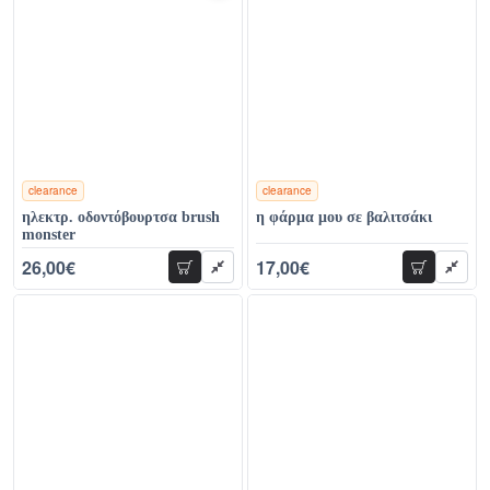
clearance
clearance
χρώματα
χρώματα
ηλεκτρ. οδοντόβουρτσα brush
η φάρμα μου σε βαλιτσάκι
monster
26,00€
17,00€
προσθήκη
προσθήκη
85,00€
28,00€