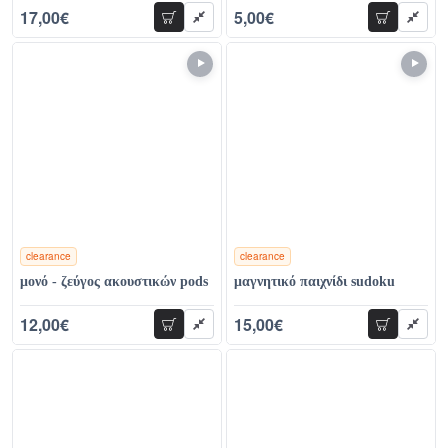
17,00€
5,00€
προσθήκη
προσθήκη
36,00€
16,00€
clearance
clearance
χρώματα
χρώματα
μονό - ζεύγος ακουστικών pods
μαγνητικό παιχνίδι sudoku
12,00€
15,00€
προσθήκη
προσθήκη
36,00€
26,00€