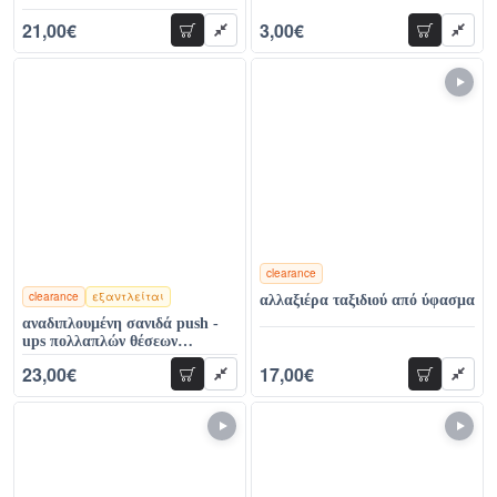
21,00€
3,00€
προσθήκη
προσθήκη
41,00€
10,00€
clearance
clearance
εξαντλείται
αλλαξιέρα ταξιδιού από ύφασμα
χρώματα
αναδιπλουμένη σανιδά push -
ups πολλαπλών θέσεων
στήριξης
23,00€
17,00€
προσθήκη
προσθήκη
59,00€
28,00€