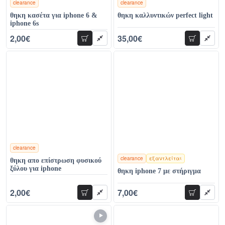
clearance
clearance
χρώματα
χρώματα
θηκη κασέτα για iphone 6 &
θηκη καλλυντικών perfect light
iphone 6s
2,00€
35,00€
προσθήκη
προσθήκη
26,00€
59,00€
clearance
clearance
εξαντλείται
θηκη απο επίστρωση φυσικού
χρώματα
ξύλου για iphone
θηκη iphone 7 με στήριγμα
2,00€
7,00€
προσθήκη
προσθήκη
29,00€
26,00€