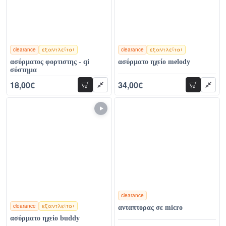
clearance
εξαντλείται
clearance
εξαντλείται
χρώματα
χρώματα
ασύρματος φορτιστης - qi
ασύρματο ηχείο melody
σύστημα
18,00€
34,00€
προσθήκη
προσθήκη
38,00€
83,00€
clearance
clearance
εξαντλείται
ανταπτορας σε micro
χρώματα
ασύρματο ηχείο buddy