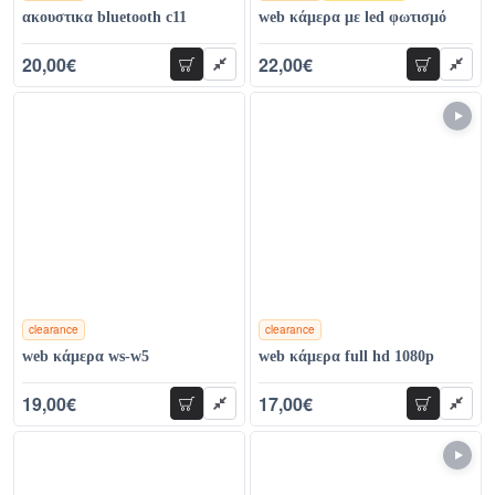
ακουστικα bluetooth c11
web κάμερα με led φωτισμό
20,00€
22,00€
προσθήκη
προσθήκη
51,00€
52,00€
clearance
clearance
χρώματα
χρώματα
web κάμερα ws-w5
web κάμερα full hd 1080p
19,00€
17,00€
προσθήκη
προσθήκη
78,00€
39,00€