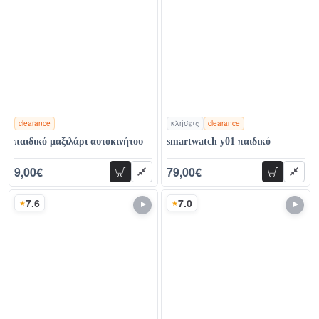
clearance
κλήσεις
clearance
χρώματα
χρώματα
παιδικό μαξιλάρι αυτοκινήτου
smartwatch y01 παιδικό
9,00€
79,00€
προσθήκη
προσθήκη
12,00€
107,00€
7.6
7.0
Σκορ
Σκορ