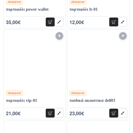
clearance
clearance
χρώματα
χρώματα
πορτοφόλι power wallet
πορτοφόλι lt-01
35,00€
12,00€
προσθήκη
προσθήκη
58,00€
20,00€
clearance
clearance
χρώματα
χρώματα
πορτοφόλι vip-01
παιδικά ακουστικα de803
21,00€
23,00€
προσθήκη
προσθήκη
39,00€
37,00€