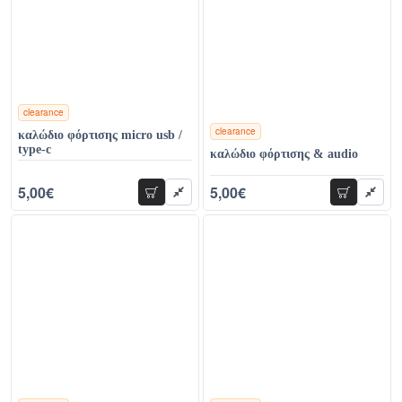
clearance
clearance
καλώδιο φόρτισης micro usb /
χρώματα
type-c
καλώδιο φόρτισης & audio
5,00€
5,00€
προσθήκη
προσθήκη
12,00€
13,00€