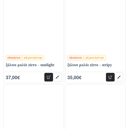
clearance
εξαντλείται
clearance
εξαντλείται
χρώματα
χρώματα
ξύλινο ρολόι zirro - sunlight
ξύλινο ρολόι zirro - stripy
37,00€
35,00€
προσθήκη
προσθήκη
78,00€
81,00€