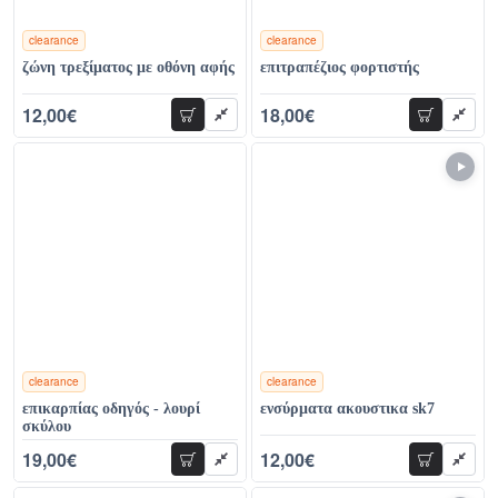
clearance
clearance
χρώματα
χρώματα
ζώνη τρεξίματος με οθόνη αφής
επιτραπέζιος φορτιστής
12,00€
18,00€
προσθήκη
προσθήκη
32,00€
36,00€
clearance
clearance
χρώματα
χρώματα
επικαρπίας οδηγός - λουρί
ενσύρματα ακουστικα sk7
σκύλου
19,00€
12,00€
προσθήκη
προσθήκη
44,00€
26,00€