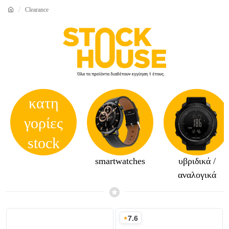
Clearance
κατη
γορίες
stock
house
smartwatches
υβριδικά /
αναλογικά
›
7.6
Σκορ