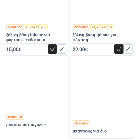
clearance
εξαντλείται
clearance
εξαντλείται
χρώματα
χρώματα
ξύλινη βάση iphone για
ξύλινη βάση iphone για
φόρτιση - εκθεσιακό
φόρτιση
15,00€
22,00€
προσθήκη
προσθήκη
44,00€
44,00€
clearance
clearance
μποτάκι αστράγαλου
χρώματα
μπαντάνες για δυο