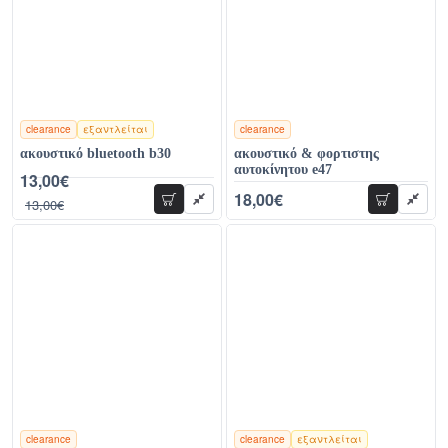
clearance
εξαντλείται
clearance
χρώματα
χρώματα
ακουστικό bluetooth b30
ακουστικό & φορτιστης
αυτοκίνητου e47
13,00€
18,00€
32,00€
13,00€
προσθήκη
προσθήκη
36,00€
clearance
clearance
εξαντλείται
χρώματα
χρώματα