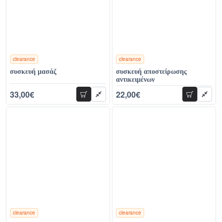
clearance
clearance
χρώματα
χρώματα
συσκευή μασάζ
συσκευή αποστείρωσης
αντικειμένων
33,00€
22,00€
προσθήκη
προσθήκη
56,00€
46,00€
clearance
clearance
χρώματα
χρώματα