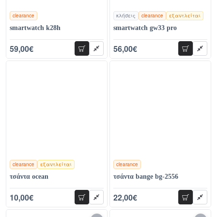
clearance
κλήσεις
clearance
εξαντλείται
χρώματα
χρώματα
smartwatch k28h
smartwatch gw33 pro
59,00€
56,00€
προσθήκη
προσθήκη
85,00€
86,00€
clearance
εξαντλείται
clearance
χρώματα
χρώματα
τσάντα ocean
τσάντα bange bg-2556
10,00€
22,00€
προσθήκη
προσθήκη
24,00€
35,00€