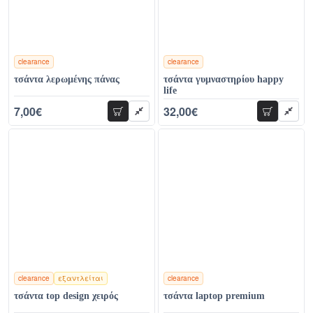
clearance
clearance
χρώματα
χρώματα
τσάντα λερωμένης πάνας
τσάντα γυμναστηρίου happy
life
7,00€
32,00€
προσθήκη
προσθήκη
14,00€
49,00€
clearance
εξαντλείται
clearance
χρώματα
χρώματα
τσάντα top design χειρός
τσάντα laptop premium