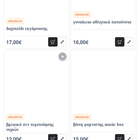
clearance
clearance
γυναίκεια αθλητικά παπούτσια
χρώματα
δαχτυλίδι εκγύμνασης
17,00€
16,00€
προσθήκη
προσθήκη
25,00€
38,00€
clearance
clearance
χρώματα
χρώματα
βρεφικό σετ περιποίησης
βάση φορτιστης music box
νυχιών
12,00€
15,00€