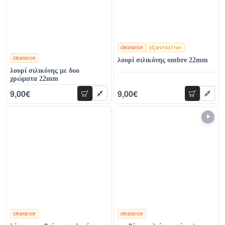
clearance
εξαντλείται
clearance
λουρί σιλικόνης ombre 22mm
χρώματα
λουρί σιλικόνης με δυο
χρώματα 22mm
9,00€
9,00€
προσθήκη
προσθήκη
17,00€
17,00€
clearance
clearance
χρώματα
χρώματα