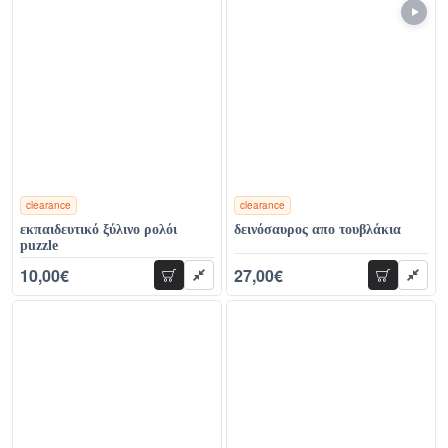
clearance
clearance
χρώματα
χρώματα
εκπαιδευτικό ξύλινο ρολόι
δεινόσαυρος απο τουβλάκια
puzzle
10,00€
27,00€
προσθήκη
προσθήκη
19,00€
48,00€