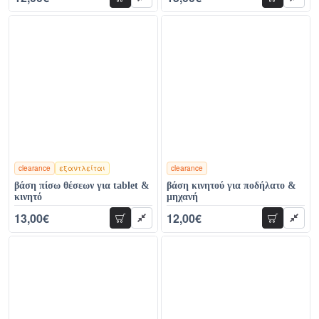
προσθήκη
προσθήκη
18,00€
38,00€
clearance
εξαντλείται
clearance
χρώματα
χρώματα
βάση πίσω θέσεων για tablet &
βάση κινητού για ποδήλατο &
κινητό
μηχανή
13,00€
12,00€
προσθήκη
προσθήκη
36,00€
34,00€