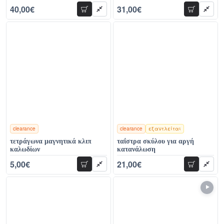
40,00€
31,00€
προσθήκη
προσθήκη
64,00€
59,00€
clearance
clearance
εξαντλείται
χρώματα
χρώματα
τετράγωνα μαγνητικά κλιπ
ταΐστρα σκύλου για αργή
καλωδίων
κατανάλωση
5,00€
21,00€
προσθήκη
προσθήκη
12,00€
30,00€