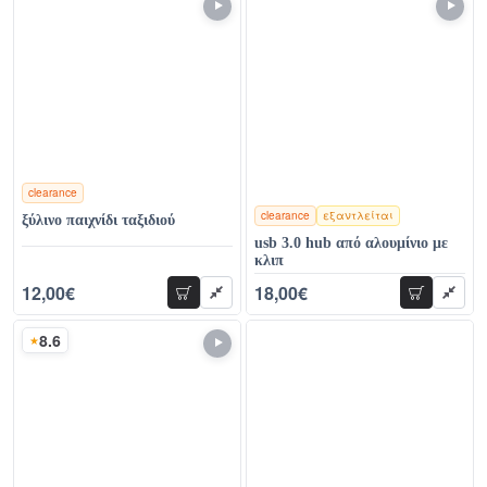
clearance
clearance
εξαντλείται
ξύλινο παιχνίδι ταξιδιού
χρώματα
usb 3.0 hub από αλουμίνιο με
κλιπ
12,00€
18,00€
προσθήκη
προσθήκη
28,00€
39,00€
8.6
Σκορ