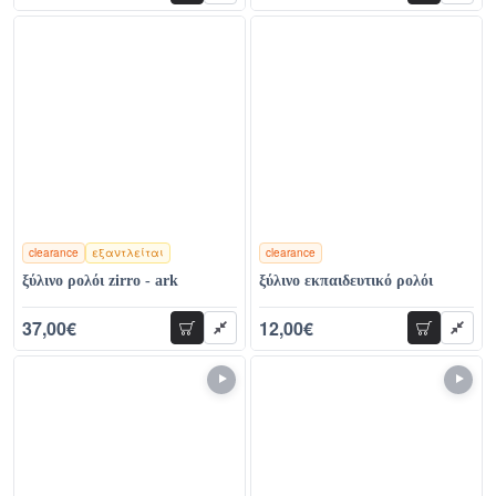
clearance
εξαντλείται
clearance
χρώματα
χρώματα
ξύλινο ρολόι zirro - ark
ξύλινο εκπαιδευτικό ρολόι
37,00€
12,00€
προσθήκη
προσθήκη
78,00€
22,00€