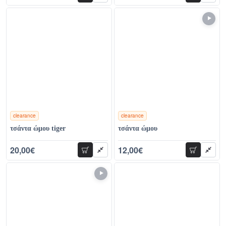
clearance
clearance
χρώματα
χρώματα
τσάντα ώμου tiger
τσάντα ώμου
20,00€
12,00€
προσθήκη
προσθήκη
38,00€
21,00€