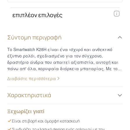
επιπλέον επιλογές
Σύντομη περιγραφή
Το Smartwatch K28H είναι ένα ισχυρό και ανθεκτικό
έξυπνο ρολόι, σχεδιασμένο για τον σύγχρονο,
δραστήριο άνδρα που απαιτεί αξιοπιστία, αντοχή και
πάνω απ' όλα, κορυφαία διάρκεια μπαταρίας. Με τον
δυναμικό, σπορ σχεδιασμό του, την ευκρινή οθόνη HD
Διαβάστε περισσότερα
και μια πληθώρα λειτουργιών για την υγεία και την
επικοινωνία, το K28H είναι ο ιδανικός σύντροφος για
κάθε πρόκληση, από τις επαγγελματικές υποχρεώσεις
Χαρακτηριστικά
και την έντονη άθληση μέχρι τις υπαίθριες
περιπέτειες. Αδιάκοπη Λειτουργία με Μπαταρία
Ξεχωρίζει γιατί
Μεγάλης Διάρκειας: Το κυριότερο πλεονέκτημα του
K28H είναι η εντυπωσιακή του αυτονομία. Εξοπλισμένο
Είναι στιβαρή και όμορφη κατασκευή
με μια μπαταρία μεγάλης χωρητικότητας 360mAh, σας
Συνδυάζει το κλασικό design ενός ρολογιού με την