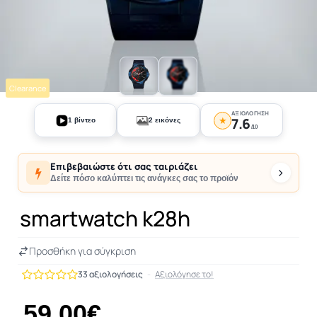
Clearance
+1
ΑΞΙΟΛΌΓΗΣΗ
★
7.6
1 βίντεο
2 εικόνες
/10
Επιβεβαιώστε ότι σας ταιριάζει
Δείτε πόσο καλύπτει τις ανάγκες σας το προϊόν
smartwatch k28h
Προσθήκη για σύγκριση
33 αξιολογήσεις
-
Αξιολόγησε το!
59,00€