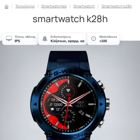
Τεχνολογία
Smartwatches
Smartwatch
Smartwatch k28h
smartwatch k28h
Τύπος οθόνης
Ειδοποιήσεις
Watchfaces
IPS
Κλήσεων, εφαρμ. κα
+100