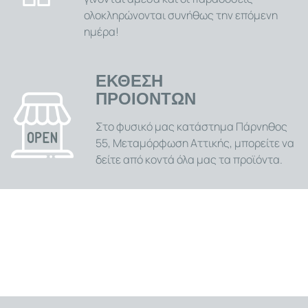
σε κλήσεις μέσω Bluetooth, χωρίς να βγάλετε το κινητό
ολοκληρώνονται συνήθως την επόμενη
από την τσέπη σας. Η μεγάλη, στρογγυλή οθόνη αφής
1.32 ιντσών με υψηλή ανάλυση 360x360 pixels
ημέρα!
προσφέρει εξαιρετική ευκρίνεια, ενώ μπορείτε να την
εξατομικεύσετε με εκατοντάδες διαφορετικά καντράν
. Με πιστοποίηση αδιαβροχοποίησης IP68, είναι
ΕΚΘΕΣΗ
ανθεκτικό στη σκόνη και το νερό, έτοιμο για κάθε
ΠΡΟΙΟΝΤΩΝ
συνθήκη. Επιλέξτε το Smartwatch K28H αν αναζητάτε
ένα ρολόι που συνδυάζει την ανθεκτική, αρρενωπή
Στο φυσικό μας κατάστημα Πάρνηθος
εμφάνιση με την εξαιρετική αυτονομία και ένα
55, Μεταμόρφωση Αττικής, μπορείτε να
πλήρες πακέτο έξυπνων λειτουργιών. Είναι το απόλυτο
δείτε από κοντά όλα μας τα προϊόντα.
εργαλείο για τον άνδρα που δεν σταματά ποτέ και
χρειάζεται ένα smartwatch που μπορεί να τον
ακολουθήσει.