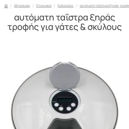
Αξεσουάρ
Εποχιακά
Καλοκαίρι
αυτόματη ταΐστρα ξηράς τροφή
αυτόματη ταΐστρα ξηράς
τροφής για γάτες & σκύλους