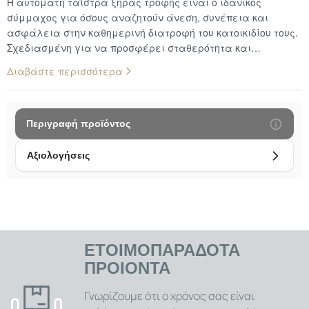
Η αυτόματη ταΐστρα ξηράς τροφής είναι ο ιδανικός
σύμμαχος για όσους αναζητούν άνεση, συνέπεια και
ασφάλεια στην καθημερινή διατροφή του κατοικιδίου τους.
Σχεδιασμένη για να προσφέρει σταθερότητα και
αυτονομία, επιτρέπει τον έλεγχο των γευμάτων χωρίς την
Διαβάστε περισσότερα
παρουσία σας, εξασφαλίζοντας ότι το αγαπημένο σας
ζωάκι λαμβάνει πάντα την κατάλληλη ποσότητα τροφής,
τη σωστή στιγμή. Ευκολία και Προγραμματισμός: Χάρη στον
έξυπνο μηχανισμό διανομής, μπορείτε να ρυθμίσετε την
Περιγραφή προϊόντος
ποσότητα τροφής και τη συχνότητα των γευμάτων. Ιδανική
λύση για πολυάσχολες ημέρες, για όταν βρίσκεστε εκτός
Αξιολογήσεις
σπιτιού ή για διακοπές. Χωρητικότητα και Υγιεινή: Διαθέτει
μεγάλο δοχείο με καπάκι που διατηρεί την τροφή φρέσκια
και προστατευμένη από έντομα ή υγρασία. Το υλικό της
είναι ανθεκτικό, εύκολο στο καθάρισμα και κατάλληλο για
συνεχή χρήση. Ιδανική για Πολλαπλά Κατοικίδια:
Κατάλληλη για γάτες, μικρόσωμους και μεσαίους σκύλους.
ΕΤΟΙΜΟΠΑΡΑΔΟΤΑ
Επιτρέπει συνεχή τροφοδοσία χωρίς αναστάτωση ή
ΠΡΟΙΟΝΤΑ
ακαταστασία στον χώρο. Σύγχρονος Σχεδιασμός: Ο κομψός
σχεδιασμός της ενσωματώνεται αρμονικά σε κάθε σπίτι,
Γνωρίζουμε ότι ο χρόνος σας είναι
ενώ τα υλικά της είναι φιλικά προς το περιβάλλον και