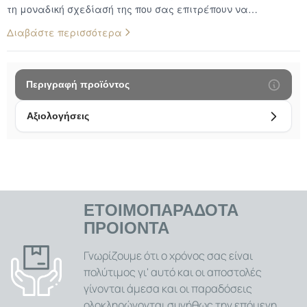
τη μοναδική σχεδίασή της που σας επιτρέπουν να
φορτίζετε το smartwatch σας γρήγορα και άνετα. Αποκτήστε
Διαβάστε περισσότερα
τη βάση φόρτισης σας σήμερα και αποκτήστε έναν πιο
έξυπνο και αποτελεσματικό τρόπο φόρτισης του ρολογιού
σας σε τρία υπέροχα χρώματα. Συμπεριλαμβάνεται ειδική
εσοχή μέσω της οποίας μπορείτε να περάσετε το καλώδιο
Περιγραφή προϊόντος
φόρτισης εσωτερικά της θήκης, ούτως ώστε να μην είναι
ορατό, να μη μπλέκεται και ταυτόχρονα να μη
Αξιολογήσεις
προκαλούνται φθορές.
ΕΤΟΙΜΟΠΑΡΑΔΟΤΑ
ΠΡΟΙΟΝΤΑ
Γνωρίζουμε ότι ο χρόνος σας είναι
πολύτιμος γι' αυτό και οι αποστολές
γίνονται άμεσα και οι παραδόσεις
ολοκληρώνονται συνήθως την επόμενη