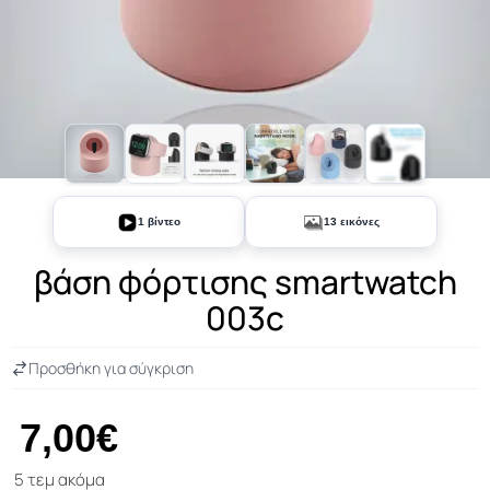
+8
1 βίντεο
13 εικόνες
βάση φόρτισης smartwatch
003c
Προσθήκη για σύγκριση
7,00€
5 τεμ ακόμα