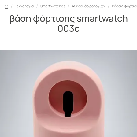
Τεχνολογία
Smartwatches
Αξεσουάρ ρολογιών
Βάσεις φόρτισ
βάση φόρτισης smartwatch
003c