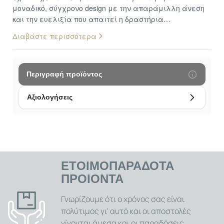
μοναδικό, σύγχρονο design με την απαράμιλλη άνεση
και την ευελιξία που απαιτεί η δραστήρια
καθημερινότητα της σύγχρονης γυναίκας. Καθιστώντας
Διαβάστε περισσότερα
τα ιδανικά τόσο για τις καθημερινές σας εμφανίσεις
όσο και για τις αθλητικές σας δραστηριότητες, αυτά τα
παπούτσια, με το μαλακό τους ύφασμα και την
προσεγμένη τους κατασκευή, υπόσχονται να σας
Περιγραφή προϊόντος
προσφέρουν μια εξαιρετική εμπειρία χρήσης και
κορυφαίες επιδόσεις. Μοναδικός Σχεδιασμός και
Αξιολογήσεις
Σύγχρονη Αισθητική: Αυτά τα αθλητικά παπούτσια
ξεχωρίζουν αμέσως για τον μοναδικό και σύγχρονο
σχεδιασμό τους, που προσθέτει μια δυναμική νότα στυλ
σε κάθε σας εμφάνιση, είτε πρόκειται για το
γυμναστήριο είτε για μια casual βόλτα. Η αισθητική
τους συνδυάζεται αρμονικά με τη λειτουργικότητα,
ΕΤΟΙΜΟΠΑΡΑΔΟΤΑ
δημιουργώντας ένα παπούτσι που είναι ταυτόχρονα
ΠΡΟΙΟΝΤΑ
εντυπωσιακά όμορφο και απόλυτα πρακτικό.
Διατίθενται σε δύο ελκυστικά και ευκολοσυνδύαστα
Γνωρίζουμε ότι ο χρόνος σας είναι
χρώματα, το κλασικό μαύρο και το θηλυκό ροζ, για να
πολύτιμος γι' αυτό και οι αποστολές
επιλέξετε αυτό που ταιριάζει απόλυτα στο προσωπικό
γίνονται άμεσα και οι παραδόσεις