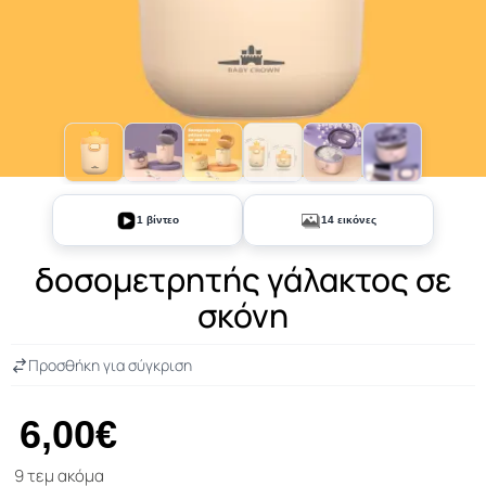
+9
1 βίντεο
14 εικόνες
δοσομετρητής γάλακτος σε
σκόνη
Προσθήκη για σύγκριση
6,00€
9 τεμ ακόμα