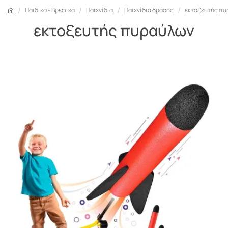
Παιδικά - Βρεφικά
Παιχνίδια
Παιχνίδια δράσης
εκτοξευτής πυ
εκτοξευτής πυραύλων