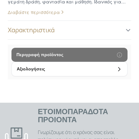
γεμάτη δράση, φαντασία και μάθηση. Ιδανικός για
παιδιά που λατρεύουν τις εκρήξεις ενθουσιασμού, το
Διαβάστε περισσότερα
τρέξιμο και τις επιστημονικές ανακαλύψεις, ο
εκτοξευτής πυραύλων συνδυάζει τη σωματική
δραστηριότητα με την εξερεύνηση της φυσικής.
Χαρακτηριστικά
Εκτόξευση με το Πόδι: Απλός στη χρήση, ενεργοποιείται
με πίεση του ποδιού πάνω στο ειδικό μαξιλαράκι αέρα.
Όσο πιο δυνατά πατάς, τόσο πιο ψηλά εκτοξεύεται ο
Περιγραφή προϊόντος
πύραυλος, δίνοντας στο παιδί άμεση ανατροφοδότηση
για τη δύναμη και τη φυσική πίεση. Ασφαλής &
Αξιολογήσεις
Ανθεκτική Κατασκευή: Κατασκευασμένος από ελαφριά
αλλά ανθεκτικά υλικά, ο εκτοξευτής και οι πύραυλοι
δεν περιέχουν αιχμηρά σημεία ή εύθραυστα
εξαρτήματα. Οι πυραύλοι είναι κατασκευασμένοι από
αφρώδες υλικό, εξασφαλίζοντας απόλυτη ασφάλεια
κατά την πτώση. Ρυθμιζόμενη Βάση Εκτόξευσης: Η βάση
ΕΤΟΙΜΟΠΑΡΑΔΟΤΑ
μπορεί να προσαρμοστεί σε διάφορες γωνίες για
πειραματισμό με την κατεύθυνση και το ύψος της
ΠΡΟΙΟΝΤΑ
εκτόξευσης. Ιδανική για να εισάγει τα παιδιά σε
έννοιες όπως η τροχιά, η γωνία βολής και η
Γνωρίζουμε ότι ο χρόνος σας είναι
αεροδυναμική. Ενίσχυση Κινητικότητας & Συντονισμού: