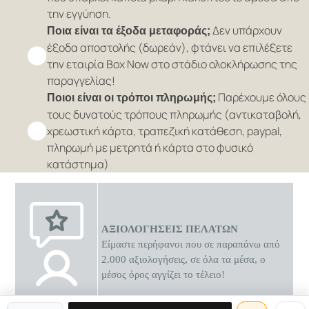
την εγγύηση.
Δεν υπάρχουν
Ποια είναι τα έξοδα μεταφοράς;
έξοδα αποστολής (δωρεάν), φτάνει να επιλέξετε
την εταιρία Box Now στο στάδιο ολοκλήρωσης της
παραγγελίας!
Παρέχουμε όλους
Ποιοι είναι οι τρόποι πληρωμής;
τους δυνατούς τρόπους πληρωμής (αντικαταβολή,
χρεωστική κάρτα, τραπεζική κατάθεση, paypal,
πληρωμή με μετρητά ή κάρτα στο φυσικό
κατάστημα)
ΑΞΙΟΛΟΓΗΣΕΙΣ ΠΕΛΑΤΩΝ
Είμαστε περήφανοι που σε παραπάνω από
2.000 αξιολογήσεις, σε όλα τα μέσα, ο
μέσος όρος αγγίζει το τέλειο!
0 διαθέσιμες προσφορές