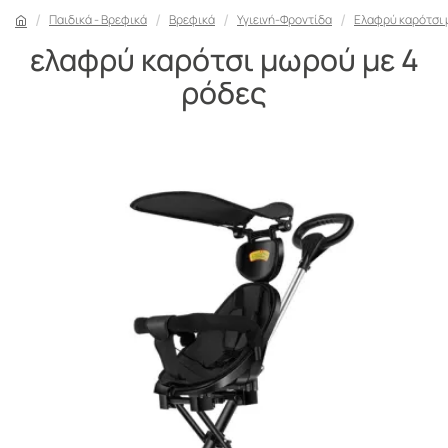
Παιδικά - Βρεφικά
Βρεφικά
Υγιεινή-Φροντίδα
Ελαφρύ καρότσι 
ελαφρύ καρότσι μωρού με 4
ρόδες