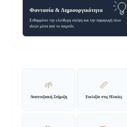

Φαντασία & Δημιουργικότητα
Ενθαρρύνει την ελεύθερη σκέψη και την παραγωγή νέων
ιδεών μέσα από το παιχνίδι.
🌱
📏
Αναπτυξιακή Στήριξη
Ευελιξία στις Ηλικίες