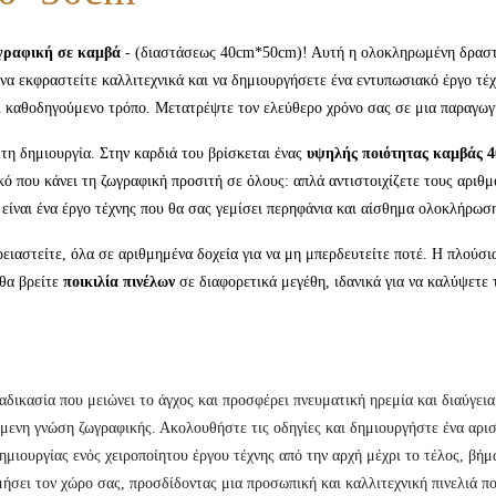
ραφική σε καμβά
- (διαστάσεως 40cm*50cm)! Αυτή η ολοκληρωμένη δραστη
να εκφραστείτε καλλιτεχνικά και να δημιουργήσετε ένα εντυπωσιακό έργο τέχ
αι καθοδηγούμενο τρόπο. Μετατρέψτε τον ελεύθερο χρόνο σας σε μια παραγωγ
 τη δημιουργία. Στην καρδιά του βρίσκεται ένας
υψηλής ποιότητας καμβάς 
ό που κάνει τη ζωγραφική προσιτή σε όλους: απλά αντιστοιχίζετε τους αριθμο
 είναι ένα έργο τέχνης που θα σας γεμίσει περηφάνια και αίσθημα ολοκλήρωσ
ειαστείτε, όλα σε αριθμημένα δοχεία για να μη μπερδευτείτε ποτέ. Η πλούσ
 θα βρείτε
ποικιλία πινέλων
σε διαφορετικά μεγέθη, ιδανικά για να καλύψετε 
αδικασία που μειώνει το άγχος και προσφέρει πνευματική ηρεμία και διαύγεια
ύμενη γνώση ζωγραφικής. Ακολουθήστε τις οδηγίες και δημιουργήστε ένα αρι
μιουργίας ενός χειροποίητου έργου τέχνης από την αρχή μέχρι το τέλος, βήμ
ήσει τον χώρο σας, προσδίδοντας μια προσωπική και καλλιτεχνική πινελιά π