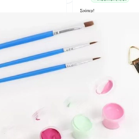
Σούπερ!
δείτε την στο google
λία, τη δημιουργικότητα και τις δεξιότητες του
 το καλύτερο, αλλά αυτό που ταιριάζει στην ηλικία,
ιθετικές συμπεριφορές, καθώς και αυτά που οδηγούν
στε παιχνίδια που συμβάλλουν στην ψυχική υγεία και
ίνια, εξασφαλίστε ότι συνοδεύονται από τον
και επιγονατίδες, στο σωστό μέγεθος.
γηση ή την καταλληλότητα ενός παιχνιδιού,