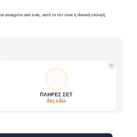
ι φτιαγμένο από εσάς, αυτό το σετ είναι η ιδανική επιλογή.
ΧΑΡΑΚΤΗΡΙΣΤΙΚΟ
↻
ΌΛΑ ΣΕ ΜΊΑ ΣΥΣΚΕΥΑΣΊΑ
Υψηλής ποιότητας καμβάς 40x50cm.
✦
Πλούσια παλέτα ακρυλικών χρωμάτων.
✦
ΠΛΉΡΕΣ ΣΕΤ
Πινέλα ποικίλων μεγεθών, πλήρης έλεγχος.
✦
δες εδώ