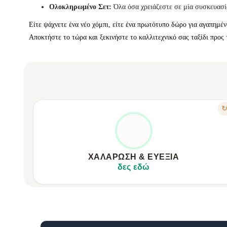
Ολοκληρωμένο Σετ:
Όλα όσα χρειάζεστε σε μία συσκευασία
Είτε ψάχνετε ένα νέο χόμπι, είτε ένα πρωτότυπο δώρο για αγαπημέν
Αποκτήστε το τώρα και ξεκινήστε το καλλιτεχνικό σας ταξίδι προς 
ΧΑΡΑΚΤΗΡΙΣΤΙΚΟ
ΑΦΉΣΤΕ ΤΟ ΆΓΧΟΣ ΠΊΣΩ
Μειώνει το άγχος, προσφέρει ηρεμία.
Δημιουργική διαδικασία, πνευματική διαύγεια.
ΧΑΛΆΡΩΣΗ & ΕΥΕΞΊΑ
Μετατρέψτε τον χρόνο σε ψυχαγωγία.
δες εδώ