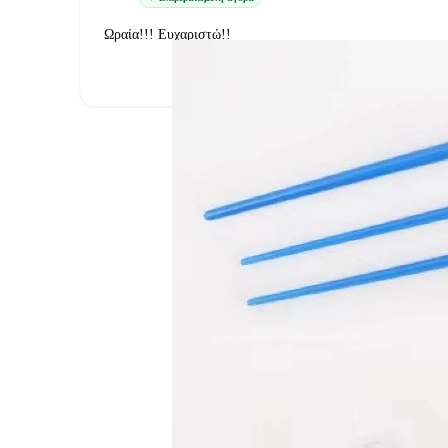
Ωραία!!! Ευχαριστώ!!
1. Κατάλληλη Επιλογή Παιχνιδιών
Επιλέγετε παιχνίδια που ενισχύουν την πρωτοβου
παιδιού. Δεν είναι πάντα το πιο ακριβό παιχνίδι
τις ανάγκες και τα ενδιαφέροντα του παιδιού.
2. Προσοχή στα Παιχνίδια με Βίαιο Περιεχόμενο
Αποφύγετε παιχνίδια που προωθούν τη βία ή επ
σε διάκριση ή ρατσιστικές αντιλήψεις. Προτιμή
ενισχύουν θετικές κοινωνικές δεξιότητες.
3. Εξοπλισμός Ασφαλείας
Για παιχνίδια με ρόδες, όπως ποδήλατα και πατ
κατάλληλο εξοπλισμό ασφαλείας, όπως κράνος 
4. Συμβουλευτείτε τους Ειδικούς
Εάν έχετε αμφιβολίες σχετικά με τη συναρμολό