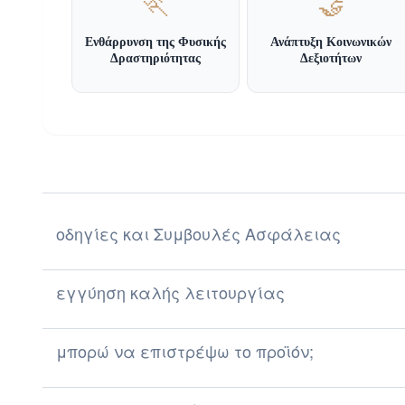
🏃
🤝
Ενθάρρυνση της Φυσικής
Ανάπτυξη Κοινωνικών
Δραστηριότητας
Δεξιοτήτων
οδηγίες και Συμβουλές Ασφάλειας
Οδηγίες και Συμβουλές Ασφάλειας για την Επιλογ
εγγύηση καλής λειτουργίας
Καταναλωτή
μπορώ να επιστρέψω το προϊόν;