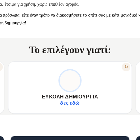
, έτοιμα για χρήση, χωρίς επιπλέον αγορές.
α πρόσωπα, είτε έναν τρόπο να διακοσμήσετε το σπίτι σας με κάτι μοναδικό κα
τη δημιουργία!
Το επιλέγουν γιατί:
ΧΑΡΑΚΤΗΡΙΣΤΙΚΟ
↻
↻
ΔΗΜΙΟΥΡΓΉΣΤΕ ΧΩΡΊΣ ΕΜΠΕΙΡΊΑ
✦
Για όλους, ανεξαρτήτως εμπειρίας.
✦
✦
Προτυπωμένος καμβάς, αριθμημένα χρώματα.
✦
ΕΎΚΟΛΗ ΔΗΜΙΟΥΡΓΊΑ
✦
Απλό σύστημα: αντιστοιχία αριθμών.
✦
δες εδώ