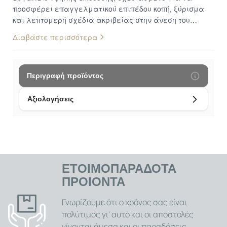
προσφέρει επαγγελματικού επιπέδου κοπή, ξύρισμα
και λεπτομερή σχέδια ακριβείας στην άνεση του
σπιτιού σας. Με τον εργονομικό σχεδιασμό της και την
Διαβάστε περισσότερα
αντιολισθητική επικάλυψη, προσφέρει άνετο και
ασφαλές κράτημα, επιτρέποντάς σας να
δημιουργήσετε και να συντηρήσετε το στυλ που
επιθυμείτε με απόλυτο έλεγχο και ευκολία. Ισχυρός
Περιγραφή προϊόντος
Κινητήρας και Τεχνολογία Σταθερής Ταχύτητας για
Άψογα Αποτελέσματα: Εξοπλισμένη με έναν ιδιαίτερα
Αξιολογήσεις
ισχυρό κινητήρα που η ταχύτητά του ξεπερνά τις 6.200
στροφές ανά λεπτό , η KM-1971 προσφέρει γρήγορη,
αποτελεσματική και καθαρή κοπή. Η προηγμένη
τεχνολογία σταθερής ταχύτητας εξασφαλίζει ότι η
μηχανή δεν ""μπουκώνει"", δεν τραβάει ούτε
σταματάει, ακόμα και όταν αντιμετωπίζει πυκνά,
ΕΤΟΙΜΟΠΑΡΑΔΟΤΑ
σκληρά ή ατίθασα μαλλιά και γένια, παρέχοντας μια
ΠΡΟΙΟΝΤΑ
ομαλή και ομοιόμορφη απόδοση κάθε φορά. Ευελιξία
Χρήσης με ή χωρίς Καλώδιο και Μεγάλη Αυτονομία
Γνωρίζουμε ότι ο χρόνος σας είναι
Μπαταρίας: Η μηχανή μπορεί να χρησιμοποιηθεί τόσο
πολύτιμος γι' αυτό και οι αποστολές
συνδεδεμένη στην πρίζα όσο και ασύρματα,
γίνονται άμεσα και οι παραδόσεις