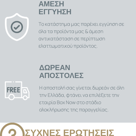
ισχυρός κινητήρας, η μεγάλη αυτονομία, η ευελιξία
ΑΜΕΣΗ
χρήσης, τα πολλαπλά αξεσουάρ και ο εργονομικός
ΕΓΓΥΗΣΗ
σχεδιασμός την καθιστούν την ιδανική επιλογή για
ακριβές κούρεμα, τριμάρισμα, λεπτομερή περιποίηση
Το κατάστημα μας παρέχει εγγύηση σε
γενειάδας και τη δημιουργία καθαρών γραμμών και
όλα τα προϊόντα μας & άμεση
σχεδίων.
αντικατάσταση σε περίπτωση
ελαττωματικού προϊόντος.
ΔΩΡΕΑΝ
ΑΠΟΣΤΟΛΕΣ
Η αποστολή σας γίνεται δωρεάν σε όλη
την Ελλάδα, φτάνει να επιλέξετε την
εταιρία Box Now στο στάδιο
ολοκλήρωσης της παραγγελίας.
ΣΥΧΝΕΣ ΕΡΩΤΗΣΕΙΣ