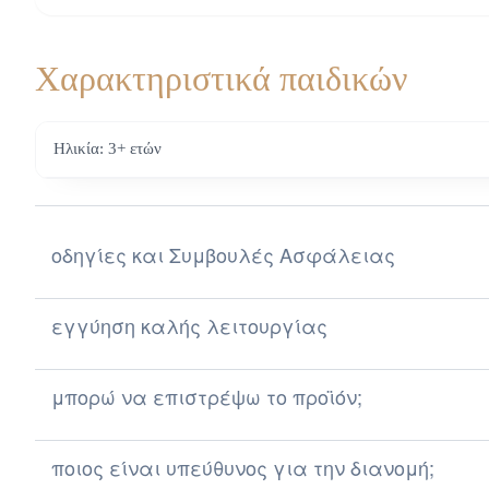
Χαρακτηριστικά παιδικών
Ηλικία: 3+ ετών
οδηγίες και Συμβουλές Ασφάλειας
Οδηγίες και Συμβουλές Ασφάλειας για την Επιλογή 
εγγύηση καλής λειτουργίας
Καταναλωτή
μπορώ να επιστρέψω το προϊόν;
ποιος είναι υπεύθυνος για την διανομή;