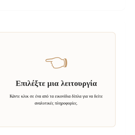
👈
Επιλέξτε μια λειτουργία
Κάντε κλικ σε ένα από τα εικονίδια δίπλα για να δείτε
αναλυτικές πληροφορίες.