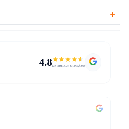
+
4.8
Με βάση 2627 αξιολογήσεις