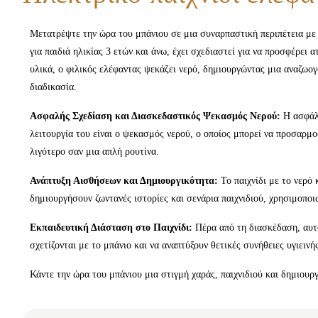
Μετατρέψτε την ώρα του μπάνιου σε μια συναρπαστική περιπέτεια με τ
για παιδιά ηλικίας 3 ετών και άνω, έχει σχεδιαστεί για να προσφέρε
υλικά, ο φιλικός ελέφαντας ψεκάζει νερό, δημιουργώντας μια αναζωο
διαδικασία.
Ασφαλής Σχεδίαση και Διασκεδαστικός Ψεκασμός Νερού:
Η ασφάλε
λειτουργία του είναι ο ψεκασμός νερού, ο οποίος μπορεί να προσαρμοσ
λιγότερο σαν μια απλή ρουτίνα.
Ανάπτυξη Αισθήσεων και Δημιουργικότητα:
Το παιχνίδι με το νερό 
δημιουργήσουν ζωντανές ιστορίες και σενάρια παιχνιδιού, χρησιμοποι
Εκπαιδευτική Διάσταση στο Παιχνίδι:
Πέρα από τη διασκέδαση, αυτό 
σχετίζονται με το μπάνιο και να αναπτύξουν θετικές συνήθειες υγιει
Κάντε την ώρα του μπάνιου μια στιγμή χαράς, παιχνιδιού και δημιουρ