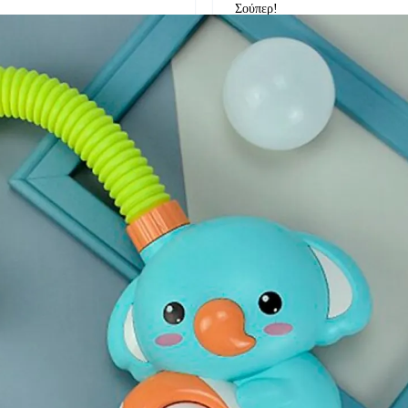
Σούπερ!
δείτε την στο google
α, τη δημιουργικότητα και τις δεξιότητες του
ο καλύτερο, αλλά αυτό που ταιριάζει στην ηλικία,
ετικές συμπεριφορές, καθώς και αυτά που οδηγούν
ε παιχνίδια που συμβάλλουν στην ψυχική υγεία και
ια, εξασφαλίστε ότι συνοδεύονται από τον
ι επιγονατίδες, στο σωστό μέγεθος.
ση ή την καταλληλότητα ενός παιχνιδιού,
ταστημάτων.