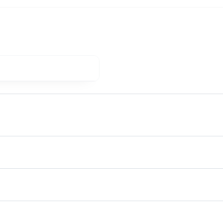
Παιχνιδιών από τη Γενική Γραμματεία