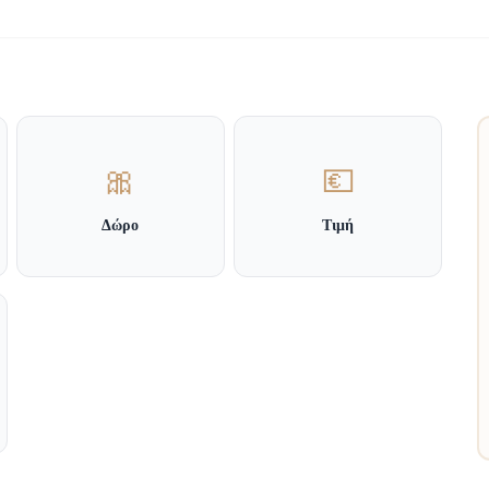
🎀
💶
Δώρο
Τιμή