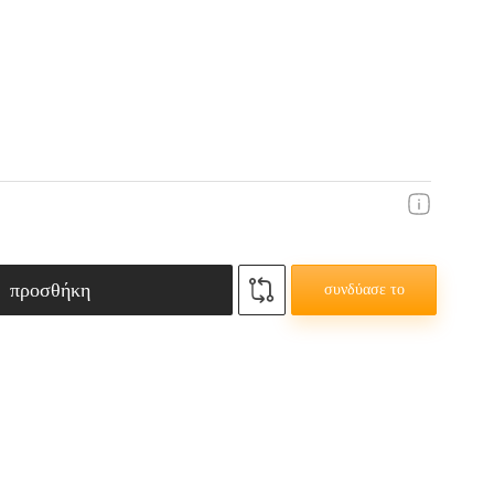
προσθήκη
συνδύασε το