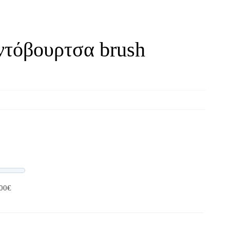
ντόβουρτσα brush
LIVE OFFERS
0 προσφορές
Progress
,00€