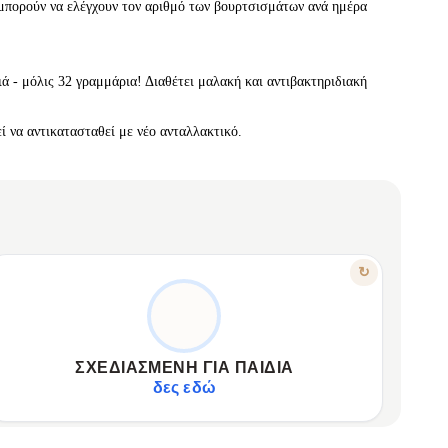
 μπορούν να ελέγχουν τον αριθμό των βουρτσισμάτων ανά ημέρα
ά - μόλις 32 γραμμάρια! Διαθέτει μαλακή και αντιβακτηριδιακή
ί να αντικατασταθεί με νέο ανταλλακτικό.
ΧΑΡΑΚΤΗΡΙΣΤΙΚΟ
↻
ΑΣΦΑΛΉΣ, ΆΝΕΤΗ ΚΑΙ ΑΝΘΕΚΤΙΚΉ
Κατάλληλο μέγεθος, ελαφριά, αδιάβροχη (IPX7).
✦
Μαλακή, αντιβακτηριδιακή κεφαλή DuPont™.
✦
ΣΧΕΔΙΑΣΜΈΝΗ ΓΙΑ ΠΑΙΔΙΆ
Ρυθμιζόμενη ένταση δόνησης (4 επίπεδα).
✦
δες εδώ