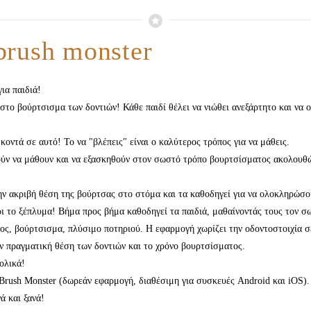
brush monster
ια παιδιά!
στο βούρτσισμα των δοντιών! Κάθε παιδί θέλει να νιώθει ανεξάρτητο και να 
οντά σε αυτό! Το να "βλέπεις" είναι ο καλύτερος τρόπος για να μάθεις.
ρούν να μάθουν και να εξασκηθούν στον σωστό τρόπο βουρτσίσματος ακολου
την ακριβή θέση της βούρτσας στο στόμα και τα καθοδηγεί για να ολοκληρώσ
ι το ξέπλυμα! Βήμα προς βήμα καθοδηγεί τα παιδιά, μαθαίνοντάς τους τον 
ς, βούρτσισμα, πλύσιμο ποτηριού. Η εφαρμογή χωρίζει την οδοντοστοιχία σ
 πραγματική θέση των δοντιών και το χρόνο βουρτσίσματος.
ολικά!
Brush Monster (δωρεάν εφαρμογή, διαθέσιμη για συσκευές Android και iOS). 
ά και ξανά!