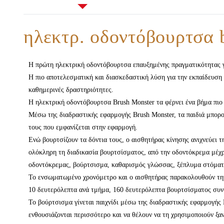
ηλεκτρ. οδοντόβουρτσα 
Η πρώτη ηλεκτρική οδοντόβουρτσα επαυξημένης πραγματικότητας γ
Η πιο αποτελεσματική και διασκεδαστική λύση για την εκπαίδευση 
καθημερινές δραστηριότητες.
Η ηλεκτρική οδοντόβουρτσα Brush Monster τα φέρνει ένα βήμα πιο κ
Μέσω της διαδραστικής εφαρμογής Brush Monster, τα παιδιά μπο
τους που εμφανίζεται στην εφαρμογή.
Ενώ βουρτσίζουν τα δόντια τους, ο αισθητήρας κίνησης ανιχνεύει 
ολόκληρη τη διαδικασία βουρτσίσματος, από την οδοντόκρεμα μέχρ
οδοντόκρεμας, βούρτσισμα, καθαρισμός γλώσσας, ξέπλυμα στόματο
Το ενσωματωμένο χρονόμετρο και ο αισθητήρας παρακολουθούν την
10 δευτερόλεπτα ανά τμήμα, 160 δευτερόλεπτα βουρτσίσματος συν
Το βούρτσισμα γίνεται παιχνίδι μέσω της διαδραστικής εφαρμογής 
ενθουσιάζονται περισσότερο και να θέλουν να τη χρησιμοποιούν ξαν