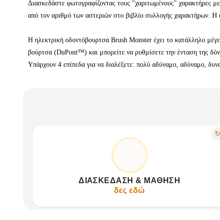
Διασκεδάστε φωτογραφίζοντας τους "χαριτωμένους" χαρακτήρες με
από τον αριθμό των αστεριών στο βιβλίο συλλογής χαρακτήρων. Η
Η ηλεκτρική οδοντόβουρτσα Brush Monster έχει το κατάλληλο μέγεθ
βούρτσα (DuPont™) και μπορείτε να ρυθμίσετε την ένταση της δό
Υπάρχουν 4 επίπεδα για να διαλέξετε: πολύ αδύναμο, αδύναμο, δυν
ΧΑΡΑΚΤΗΡΙΣΤΙΚΟ
ΒΟΎΡΤΣΙΣΜΑ ΓΊΝΕΤΑΙ ΠΑΙΧΝΊΔΙ
AR οδηγός για σωστό βούρτσισμα.
Διαδραστική εφαρμογή με στοιχεία παιχνιδιού.
ΔΙΑΣΚΈΔΑΣΗ & ΜΆΘΗΣΗ
Συλλογή χαρακτήρων ενθαρρύνει τη χρήση.
δες εδώ