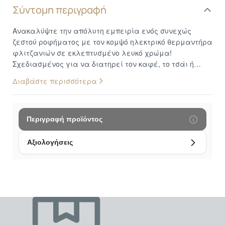
Σύντομη περιγραφή
Ανακαλύψτε την απόλυτη εμπειρία ενός συνεχώς
ζεστού ροφήματος με τον κομψό ηλεκτρικό θερμαντήρα
φλιτζανιών σε εκλεπτυσμένο λευκό χρώμα!
Σχεδιασμένος για να διατηρεί τον καφέ, το τσάι ή
οποιοδήποτε άλλο αγαπημένο σας ρόφημα στην
Διαβάστε περισσότερα
ιδανική θερμοκρασία για μεγαλύτερο χρονικό
διάστημα, αυτός ο θερμαντήρας προσφέρει την
πολυτέλεια και την άνεση που αξίζετε καθημερινά,
είτε βρίσκεστε στο γραφείο είτε στο σπίτι. Με κομψή
Περιγραφή προϊόντος
εμφάνιση, έξυπνες λειτουργίες και εύκολη, απόλυτα
ασφαλή χρήση, αυτή η θερμαινόμενη εστία θα γίνει ο
Αξιολογήσεις
απαραίτητος σύμμαχός σας για απολαυστικές, ζεστές
στιγμές. Διατήρηση Ιδανικής Θερμοκρασίας: Ξεχάστε
τον κρύο καφέ ή το τσάι που έχασε τη θερμοκρασία
του. Αυτή η θερμαινόμενη εστία διατηρεί το ρόφημά
σας στην τέλεια θερμοκρασία, επιτρέποντάς σας να
το απολαμβάνετε αργά, χωρίς να βιάζεστε. Η
επιφάνειά της, κατασκευασμένη από γυαλί ανθεκτικό