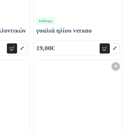
διαθέσιμο
χρώματα
λλυντικών
γυαλιά ηλίου verano
19,00€
προσθήκη
προσθήκη
38,00€