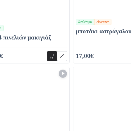
διαθέσιμο
clearance
ο
μποτάκι αστράγαλο
4 πινελιών μακιγιάζ
€
17,00€
προσθήκη
36,00€