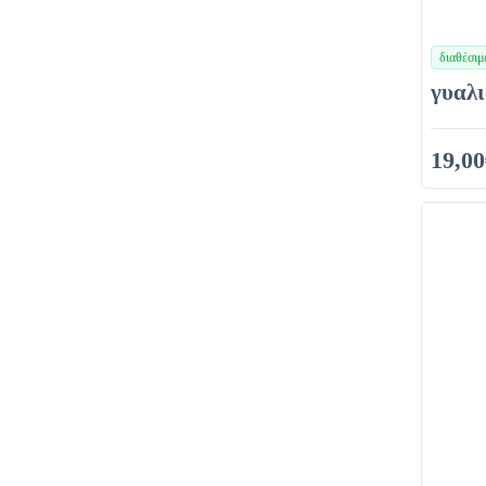
διαθέσιμ
χρώματα
γυαλι
19,00
32,00€