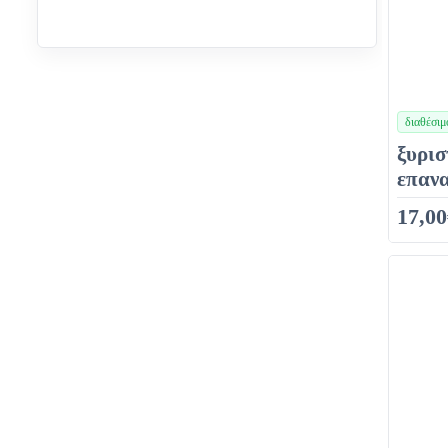
διαθέσιμ
χρώματα
ξυρισ
επαν
17,00
34,00€