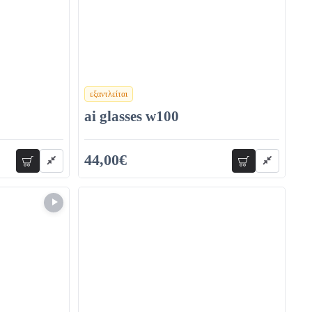
εξαντλείται
χρώματα
ai glasses w100
44,00€
προσθήκη
προσθήκη
57,20€