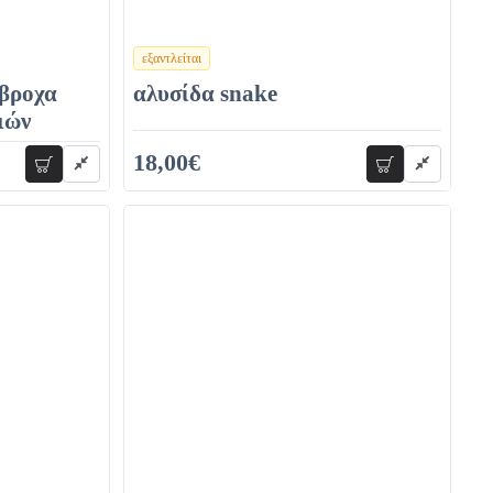
εξαντλείται
χρώματα
άβροχα
αλυσίδα snake
ιών
18,00€
προσθήκη
προσθήκη
30,00€