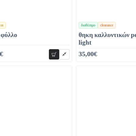
ται
διαθέσιμο
clearance
χρώματα
 φύλλο
θηκη καλλυντικών pe
light
€
35,00€
προσθήκη
59,00€