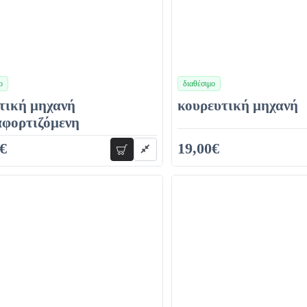
ο
διαθέσιμο
χρώματα
τική μηχανή
κουρευτική μηχανή
αφορτιζόμενη
€
19,00€
προσθήκη
38,00€