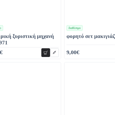
ο
διαθέσιμο
χρώματα
ρική ξυριστική μηχανή
φορητό σετ μακιγιάζ
971
€
9,00€
προσθήκη
15,00€