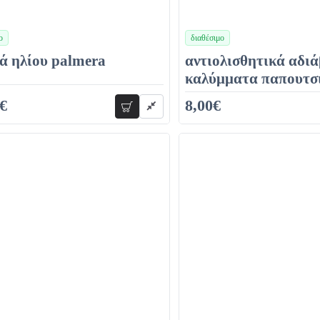
ο
διαθέσιμο
χρώματα
ά ηλίου palmera
αντιολισθητικά αδι
καλύμματα παπουτσ
€
8,00€
προσθήκη
12,00€