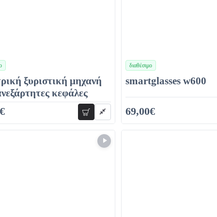
ο
διαθέσιμο
χρώματα
ρική ξυριστική μηχανή
smartglasses w600
ανεξάρτητες κεφάλες
€
69,00€
προσθήκη
80,00€