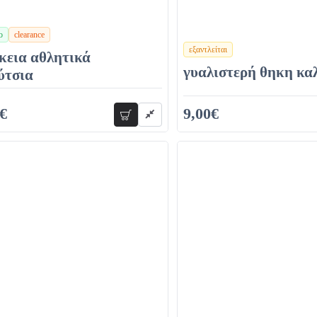
ο
clearance
εξαντλείται
χρώματα
κεια αθλητικά
γυαλιστερή θηκη κα
ύτσια
€
9,00€
προσθήκη
16,00€