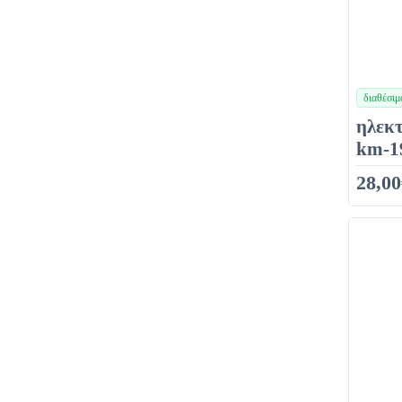
διαθέσιμ
χρώματα
ηλεκτ
km-1
28,00
38,00€