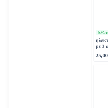
διαθέσιμ
χρώματα
ηλεκτ
με 3 
25,00
32,50€