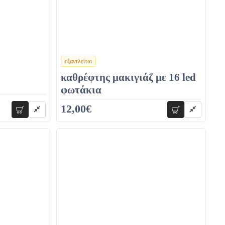
εξαντλείται
χρώματα
καθρέφτης μακιγιάζ με 16 led
φωτάκια
12,00€
προσθήκη
προσθήκη
19,00€