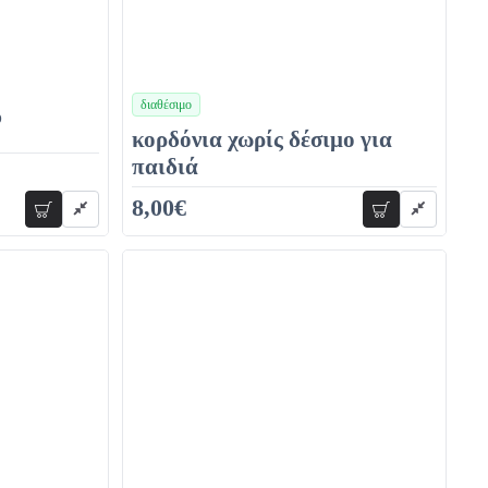
διαθέσιμο
χρώματα
υ
κορδόνια χωρίς δέσιμο για
παιδιά
8,00€
προσθήκη
προσθήκη
12,00€