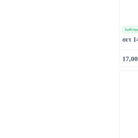
διαθέσιμ
χρώματα
σετ 1
17,00
38,00€