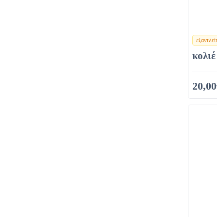
εξαντλεί
χρώματα
κολιέ
20,00
30,00€