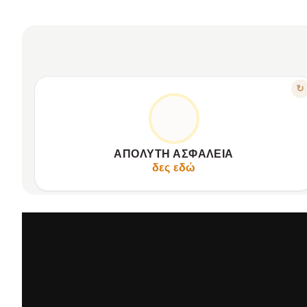
ΧΑΡΑΚΤΗΡΙΣΤΙΚΟ
↻
ΠΡΟΣΤΑΣΊΑ RFID ΓΙΑ ΔΕΔΟΜΈΝΑ
Ενσωματωμένη τεχνολογία προστασίας RFID.
Προστατεύει κάρτες από μη εξουσιοδοτημένη σάρωση.
ΑΠΌΛΥΤΗ ΑΣΦΆΛΕΙΑ
Διατηρεί προσωπικές πληροφορίες απόρρητες, ασφαλείς.
δες εδώ