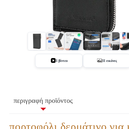
+6
1 βίντεο
11 εικόνες
περιγραφή προϊόντος
πορτοφόλι δερμάτινο για 