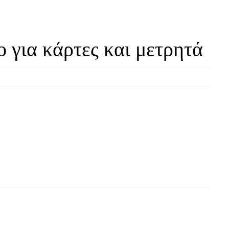
 για κάρτες και μετρητά
ΠΡΟΣ
5%
+
ΆΛΛΕ
LIVE OFFERS
0 προσφορές
%