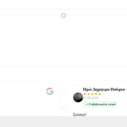
Ηρώ Δημητρα Ησύχου
05.08.2026
Φόρτωση Περισσότερων
Δείτε όλες στο Google
Επιβεβαιωμένη αγορά
Σούπερ!
δείτε την στο google