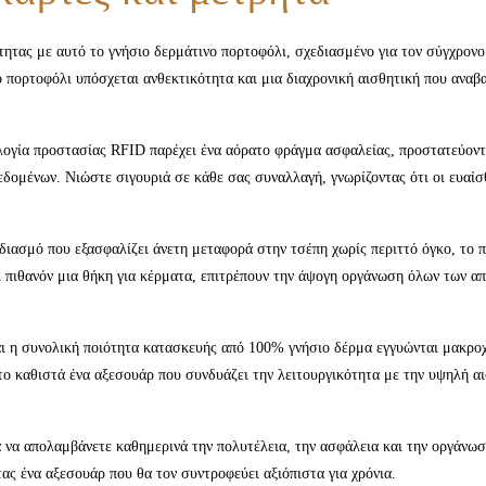
ητας με αυτό το γνήσιο δερμάτινο πορτοφόλι, σχεδιασμένο για τον σύγχρονο
 πορτοφόλι υπόσχεται ανθεκτικότητα και μια διαχρονική αισθητική που αναβα
γία προστασίας RFID παρέχει ένα αόρατο φράγμα ασφαλείας, προστατεύοντας
δομένων. Νιώστε σιγουριά σε κάθε σας συναλλαγή, γνωρίζοντας ότι οι ευαί
ιασμό που εξασφαλίζει άνετη μεταφορά στην τσέπη χωρίς περιττό όγκο, το πο
ι πιθανόν μια θήκη για κέρματα, επιτρέπουν την άψογη οργάνωση όλων των α
ι η συνολική ποιότητα κατασκευής από 100% γνήσιο δέρμα εγγυώνται μακροχ
το καθιστά ένα αξεσουάρ που συνδυάζει την λειτουργικότητα με την υψηλή α
να απολαμβάνετε καθημερινά την πολυτέλεια, την ασφάλεια και την οργάνωση π
ας ένα αξεσουάρ που θα τον συντροφεύει αξιόπιστα για χρόνια.