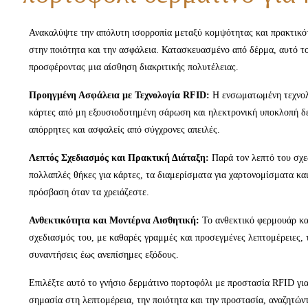
Ανακαλύψτε την απόλυτη ισορροπία μεταξύ κομψότητας και πρακτικότ
στην ποιότητα και την ασφάλεια. Κατασκευασμένο από δέρμα, αυτό το
προσφέροντας μια αίσθηση διακριτικής πολυτέλειας.
Προηγμένη Ασφάλεια με Τεχνολογία RFID:
Η ενσωματωμένη τεχνολο
κάρτες από μη εξουσιοδοτημένη σάρωση και ηλεκτρονική υποκλοπή δε
απόρρητες και ασφαλείς από σύγχρονες απειλές.
Λεπτός Σχεδιασμός και Πρακτική Διάταξη:
Παρά τον λεπτό του σχεδ
πολλαπλές θήκες για κάρτες, τα διαμερίσματα για χαρτονομίσματα κα
πρόσβαση όταν τα χρειάζεστε.
Ανθεκτικότητα και Μοντέρνα Αισθητική:
Το ανθεκτικό φερμουάρ κα
σχεδιασμός του, με καθαρές γραμμές και προσεγμένες λεπτομέρειες, 
συναντήσεις έως ανεπίσημες εξόδους.
Επιλέξτε αυτό το γνήσιο δερμάτινο πορτοφόλι με προστασία RFID για 
σημασία στη λεπτομέρεια, την ποιότητα και την προστασία, αναζητώντ