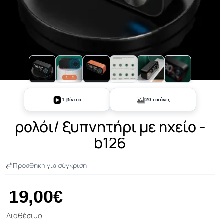
+15
1 βίντεο
20 εικόνες
ρολόι/ ξυπνητήρι με ηχείο -
b126
Προσθήκη για σύγκριση
19,00€
Διαθέσιμο