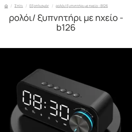
Σπίτι
Εξοπλισμός
ρολόι/ ξυπνητήρι με ηχείο - B126
ρολόι/ ξυπνητήρι με ηχείο -
b126