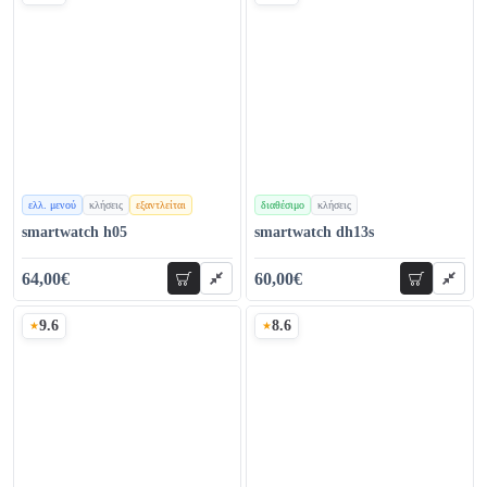
ελλ. μενού
κλήσεις
εξαντλείται
διαθέσιμο
κλήσεις
χρώματα
χρώματα
smartwatch h05
smartwatch dh13s
64,00€
60,00€
προσθήκη
προσθήκη
78,00€
75,00€
9.6
8.6
Σκορ
Σκορ