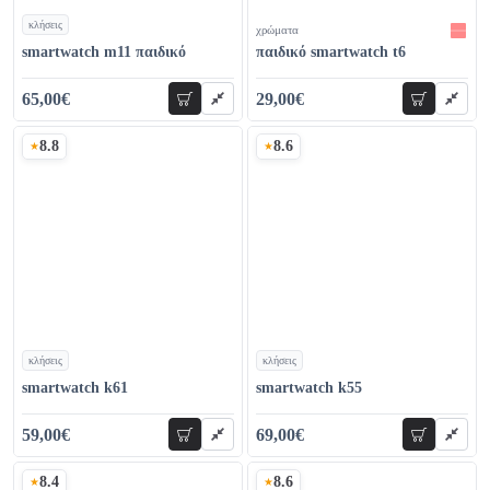
κλήσεις
χρώματα
χρώματα
smartwatch m11 παιδικό
παιδικό smartwatch t6
65,00€
29,00€
προσθήκη
προσθήκη
75,00€
36,00€
8.8
8.6
Σκορ
Σκορ
κλήσεις
κλήσεις
χρώματα
χρώματα
smartwatch k61
smartwatch k55
59,00€
69,00€
προσθήκη
προσθήκη
77,00€
75,00€
8.4
8.6
Σκορ
Σκορ