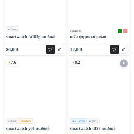
κλήσεις
χρώματα
χρώματα
smartwatch fa103g παιδικό
m7a ψηφιακό ρολόι
86,00€
12,00€
προσθήκη
προσθήκη
99,00€
19,00€
7.6
8.2
Σκορ
Σκορ
κλήσεις
clearance
ελλ. μενού
κλήσεις
χρώματα
χρώματα
smartwatch y01 παιδικό
smartwatch df97 παιδικό