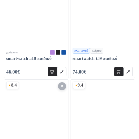
ελλ. μενού
κλήσεις
χρώματα
χρώματα
smartwatch a18 παιδικό
smartwatch t59 παιδικό
46,00€
74,00€
προσθήκη
προσθήκη
56,00€
109,00€
8.4
9.4
Σκορ
Σκορ