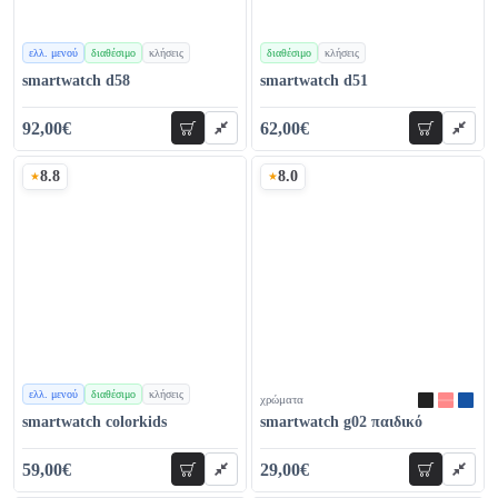
ελλ. μενού
διαθέσιμο
κλήσεις
διαθέσιμο
κλήσεις
χρώματα
χρώματα
smartwatch d58
smartwatch d51
92,00€
62,00€
προσθήκη
προσθήκη
100,00€
69,00€
8.8
8.0
Σκορ
Σκορ
ελλ. μενού
διαθέσιμο
κλήσεις
χρώματα
χρώματα
smartwatch colorkids
smartwatch g02 παιδικό
59,00€
29,00€
προσθήκη
προσθήκη
68,00€
39,00€