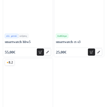
ελλ. μενού
κλήσεις
διαθέσιμο
χρώματα
χρώματα
smartwatch hbw5
smartwatch ct-s3
55,00€
25,00€
προσθήκη
προσθήκη
69,00€
37,00€
8.2
Σκορ