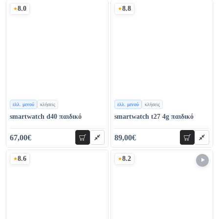
8.0
8.8
Σκορ
Σκορ
ελλ. μενού
κλήσεις
ελλ. μενού
κλήσεις
χρώματα
χρώματα
smartwatch d40 παιδικό
smartwatch t27 4g παιδικό
67,00€
89,00€
προσθήκη
προσθήκη
80,00€
111,80€
8.6
8.2
Σκορ
Σκορ