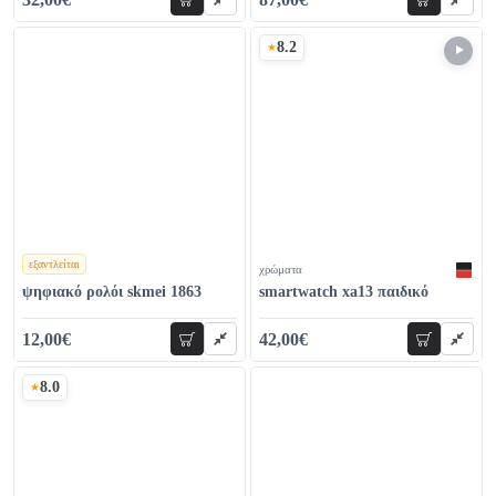
προσθήκη
προσθήκη
40,00€
98,00€
8.2
Σκορ
εξαντλείται
χρώματα
χρώματα
ψηφιακό ρολόι skmei 1863
smartwatch xa13 παιδικό
12,00€
42,00€
προσθήκη
προσθήκη
17,00€
48,10€
8.0
Σκορ