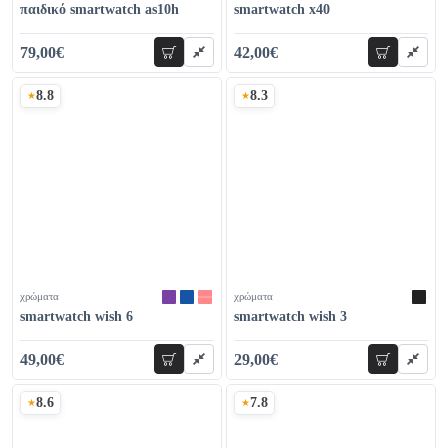
παιδικό smartwatch as10h
smartwatch x40
79,00€
42,00€
προσθήκη
προσθήκη
85,00€
48,00€
8.8
8.3
Σκορ
Σκορ
χρώματα
χρώματα
smartwatch wish 6
smartwatch wish 3
49,00€
29,00€
προσθήκη
προσθήκη
59,00€
35,00€
8.6
7.8
Σκορ
Σκορ