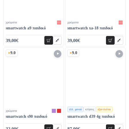
χρώματα
χρώματα
smartwatch a9 παιδικό
smartwatch xa-18 παιδικό
39,00€
39,00€
προσθήκη
προσθήκη
44,00€
56,00€
9.0
9.0
Σκορ
Σκορ
ελλ. μενού
κλήσεις
εξαντλείται
χρώματα
χρώματα
smartwatch s90 παιδικό
smartwatch d39 4g παιδικό
32,00€
87,00€