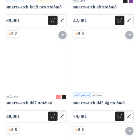
χρώματα
χρώματα
smartwatch kt19 pro παιδικό
smartwatch a8 παιδικό
89,00€
42,00€
προσθήκη
προσθήκη
104,00€
56,00€
9.2
9.0
Σκορ
Σκορ
ελλ. μενού
κλήσεις
χρώματα
χρώματα
smartwatch d07 παιδικό
smartwatch d42 4g παιδικό
48,00€
79,00€
προσθήκη
προσθήκη
59,00€
98,00€
8.8
8.8
Σκορ
Σκορ