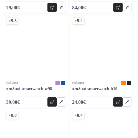
79,00€
84,00€
προσθήκη
προσθήκη
107,00€
100,00€
9.5
9.2
Σκορ
Σκορ
χρώματα
χρώματα
παιδικό smartwatch w98
παιδικό smartwatch h10
39,00€
24,00€
προσθήκη
προσθήκη
49,00€
32,00€
8.8
8.4
Σκορ
Σκορ