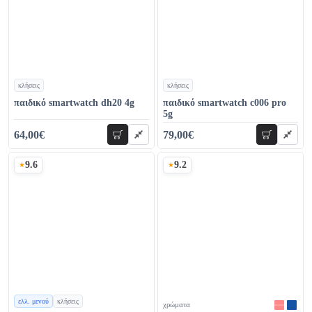
κλήσεις
κλήσεις
χρώματα
χρώματα
παιδικό smartwatch dh20 4g
παιδικό smartwatch c006 pro
5g
64,00€
79,00€
προσθήκη
προσθήκη
69,00€
89,00€
9.6
9.2
Σκορ
Σκορ
ελλ. μενού
κλήσεις
χρώματα
χρώματα