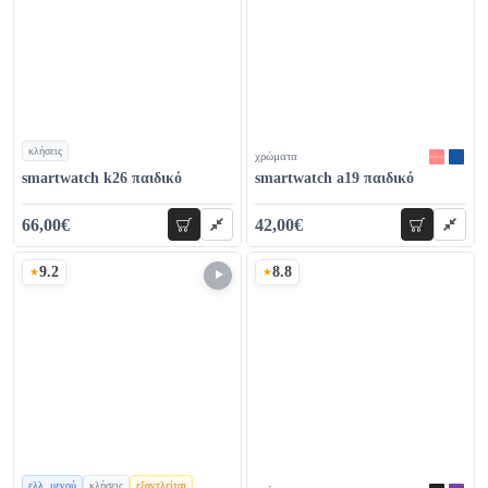
κλήσεις
χρώματα
χρώματα
smartwatch k26 παιδικό
smartwatch a19 παιδικό
66,00€
42,00€
προσθήκη
προσθήκη
78,00€
55,00€
9.2
8.8
Σκορ
Σκορ
ελλ. μενού
κλήσεις
εξαντλείται