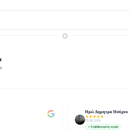
α
ές
Ηρώ Δημητρα Ησύχου
05.08.2026
Φόρτωση Περισσότερων
Δείτε όλες στο Google
Επιβεβαιωμένη αγορά