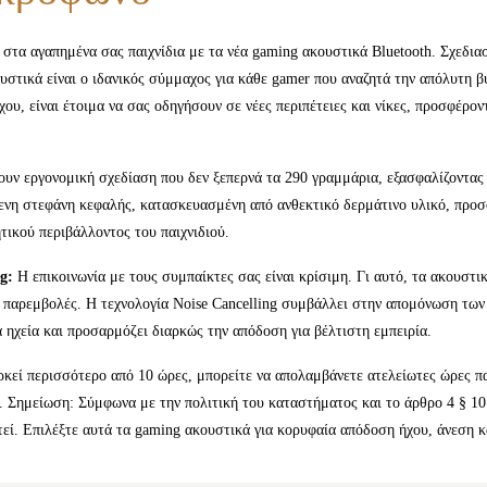
 στα αγαπημένα σας παιχνίδια με τα νέα gaming ακουστικά Bluetooth. Σχεδι
ουστικά είναι ο ιδανικός σύμμαχος για κάθε gamer που αναζητά την απόλυτη β
ου, είναι έτοιμα να σας οδηγήσουν σε νέες περιπέτειες και νίκες, προσφέρο
υν εργονομική σχεδίαση που δεν ξεπερνά τα 290 γραμμάρια, εξασφαλίζοντας
όμενη στεφάνη κεφαλής, κατασκευασμένη από ανθεκτικό δερμάτινο υλικό, προ
τικού περιβάλλοντος του παιχνιδιού.
g:
Η επικοινωνία με τους συμπαίκτες σας είναι κρίσιμη. Γι αυτό, τα ακουστ
ίς παρεμβολές. Η τεχνολογία Noise Cancelling συμβάλλει στην απομόνωση τω
 ηχεία και προσαρμόζει διαρκώς την απόδοση για βέλτιστη εμπειρία.
εί περισσότερο από 10 ώρες, μπορείτε να απολαμβάνετε ατελείωτες ώρες παι
ς. Σημείωση: Σύμφωνα με την πολιτική του καταστήματος και το άρθρο 4 § 10
εί. Επιλέξτε αυτά τα gaming ακουστικά για κορυφαία απόδοση ήχου, άνεση κα