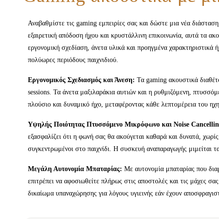
Αναβαθμίστε τις gaming εμπειρίες σας και δώστε μια νέα διάσταση
εξαιρετική απόδοση ήχου και κρυστάλλινη επικοινωνία, αυτά τα ακ
εργονομική σχεδίαση, άνετα υλικά και προηγμένα χαρακτηριστικά ήχ
πολύωρες περιόδους παιχνιδιού.
Εργονομικός Σχεδιασμός και Άνεση:
Τα gaming ακουστικά διαθέτο
sessions. Τα άνετα μαξιλαράκια αυτιών και η ρυθμιζόμενη, πτυσσ
πλούσιο και δυναμικό ήχο, μεταφέροντας κάθε λεπτομέρεια του ηχη
Υψηλής Ποιότητας Πτυσσόμενο Μικρόφωνο και Noise Cancellin
εξασφαλίζει ότι η φωνή σας θα ακούγεται καθαρά και δυνατά, χωρ
συγκεντρωμένοι στο παιχνίδι. Η συσκευή αναπαραγωγής μιμείται τα
Μεγάλη Αυτονομία Μπαταρίας:
Με αυτονομία μπαταρίας που διαρκ
επιτρέπει να αφοσιωθείτε πλήρως στις αποστολές και τις μάχες σα
δικαίωμα υπαναχώρησης για λόγους υγιεινής εάν έχουν αποσφραγιστ