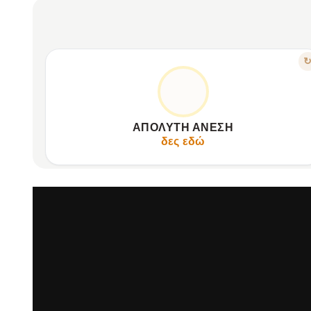
ΧΑΡΑΚΤΗΡΙΣΤΙΚΟ
ΕΡΓΟΝΟΜΊΑ ΓΙΑ ΑΤΕΛΕΊΩΤΟ GAMING
Ελαφρύς σχεδιασμός (
Άνετα μαξιλαράκια αυτιών, ρυθμιζόμενη στεφάνη κεφαλής.
ΑΠΌΛΥΤΗ ΆΝΕΣΗ
Τέλεια εφαρμογή σε κάθε κεφάλι, ανθεκτικά υλικά.
δες εδώ