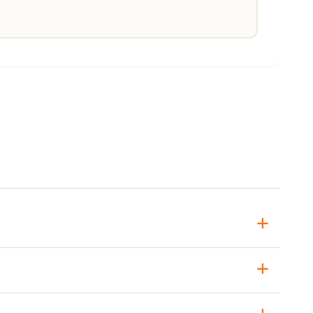
+
+
+