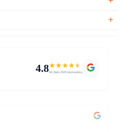
+
4.8
Με βάση 2628 αξιολογήσεις