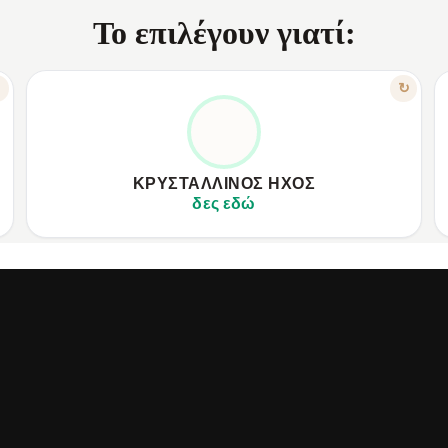
Το επιλέγουν γιατί:
ΧΑΡΑΚΤΗΡΙΣΤΙΚΟ
↻
↻
ΒΎΘΙΣΗ & ΑΨΕΓΆΔΙΑΣΤΗ ΕΠΙΚΟΙΝΩΝΊΑ
✦
Οδηγοί 40mm για πλούσιο, δυναμικό ήχο παιχνιδιού.
✦
✦
Πτυσσόμενο μικρόφωνο υψηλής ποιότητας, καθαρή φωνή.
✦
ΚΡΥΣΤΆΛΛΙΝΟΣ ΉΧΟΣ
✦
Noise Cancelling για απόλυτη συγκέντρωση στο παιχνίδι.
✦
δες εδώ