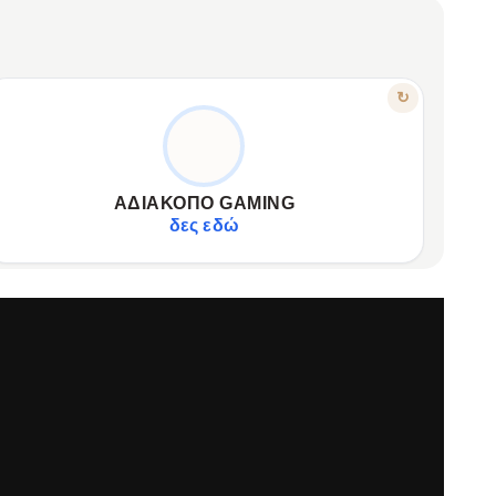
ΧΑΡΑΚΤΗΡΙΣΤΙΚΟ
↻
ΞΈΓΝΟΙΑΣΤΟ ΠΑΙΧΝΊΔΙ, ΜΈΓΙΣΤΗ ΑΥΤΟΝΟΜΊΑ
Αυτονομία μπαταρίας άνω των 10 ωρών.
✦
Ατελείωτες ώρες παιχνιδιού χωρίς διακοπές.
✦
ΑΔΙΆΚΟΠΟ GAMING
Πλήρης αφοσίωση στις αποστολές, χωρίς άγχος φόρτισης.
✦
δες εδώ