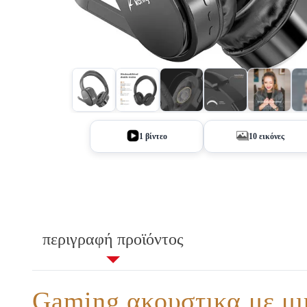
+5
1 βίντεο
10 εικόνες
περιγραφή προϊόντος
Gaming ακουστικα με μ