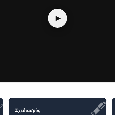
►
✅
🖋️
Σχεδιασμός