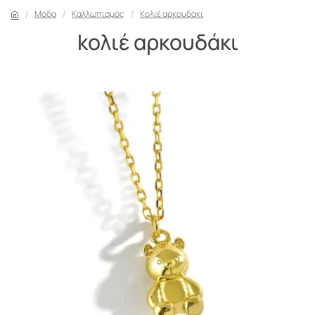
Μόδα
Καλλωπισμός
Kολιέ αρκουδάκι
kολιέ αρκουδάκι