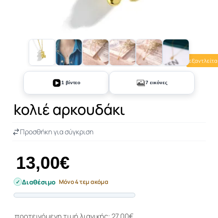
εξαντλείτα
+2
1 βίντεο
7 εικόνες
kολιέ αρκουδάκι
Προσθήκη για σύγκριση
13,00€
Διαθέσιμο
Μόνο 4 τεμ ακόμα
Progress
προτεινόμενη τιμή λιανικής: 27,00€