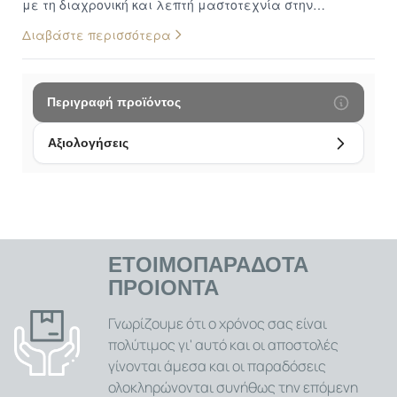
με τη διαχρονική και λεπτή μαστοτεχνία στην
κατασκευή του. Σχεδιασμένο για να προσθέσει μια
Διαβάστε περισσότερα
νότα γλυκύτητας, νοσταλγίας και προσωπικού στυλ σε
κάθε σας εμφάνιση, αυτό το κολιέ είναι μια υπέροχη
επιλογή για όλες τις ηλικίες και για όσους αγαπούν τα
κοσμήματα με συμβολισμό. Σύμβολο Αθωότητας,
Περιγραφή προϊόντος
Τρυφερότητας και Αιώνιας Αγάπης: Το αρκουδάκι, ένα
παγκοσμίως αγαπημένο σύμβολο αθωότητας,
Αξιολογήσεις
παιδικότητας, τρυφερότητας και ανιδιοτελούς αγάπης,
αποτυπώνεται με χάρη και λεπτομέρεια σε αυτό το
κολιέ, καθιστώντας το ένα κόσμημα με βαθιά
συναισθηματική αξία. Είναι ιδανικό για να εκφράσετε
τα πιο γλυκά σας συναισθήματα, να κρατήσετε
ζωντανές όμορφες αναμνήσεις ή απλά να προσθέσετε
ΕΤΟΙΜΟΠΑΡΑΔΟΤΑ
μια νότα χαράς στην καθημερινότητά σας. Τέλειο
ΠΡΟΙΟΝΤΑ
Δώρο για Κάθε Σημαντική Περίσταση: Είτε πρόκειται
για γενέθλια, γιορτή ονομαστική, επέτειο, τη γιορτή
Γνωρίζουμε ότι ο χρόνος σας είναι
της μητέρας, του Αγίου Βαλεντίνου, είτε απλά για μια
πολύτιμος γι' αυτό και οι αποστολές
αυθόρμητη κίνηση αγάπης και εκτίμησης, αυτό το κολιέ
γίνονται άμεσα και οι παραδόσεις
με το αρκουδάκι αποτελεί ένα τέλειο, τρυφερό και
ολοκληρώνονται συνήθως την επόμενη
αξέχαστο δώρο. Είναι βέβαιο ότι θα συγκινήσει βαθιά