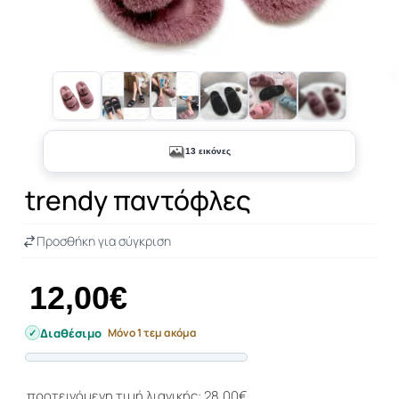
+8
13 εικόνες
trendy παντόφλες
Προσθήκη για σύγκριση
12,00€
Διαθέσιμο
Μόνο 1 τεμ ακόμα
Progress
προτεινόμενη τιμή λιανικής: 28,00€