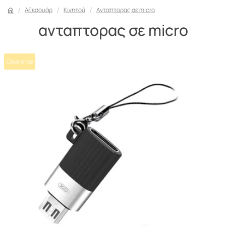
Αξεσουάρ
Κινητού
Ανταπτορας σε micro
ανταπτορας σε micro
Clearance