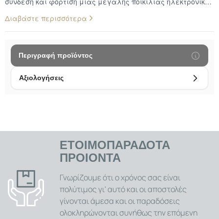
σύνδεση και φόρτιση μιας μεγάλης ποικιλίας ηλεκτρονικών
συσκευών. Στη σύγχρονη εποχή όπου οι τύποι θυρών και
Διαβάστε περισσότερα
συνδέσεων ποικίλλουν, ένας καλός αντάπτορας μπορεί να
σας γλιτώσει από την ανάγκη να έχετε πολλά
διαφορετικά καλώδια ή φορτιστές. Αυτός ο αντάπτορας
σας επιτρέπει να συνδέετε περιφερειακές συσκευές, να
Περιγραφή προϊόντος
φορτίζετε το κινητό σας τηλέφωνο ή άλλες συσκευές με
θύρα Micro USB, και να μεταφέρετε αρχεία με ευκολία,
Αξιολογήσεις
αξιοποιώντας τις υπάρχουσες πηγές τροφοδοσίας ή
καλώδια που διαθέτετε. Προσαρμογή και Συμβατότητα: Ο
κύριος σκοπός αυτού του αντάπτορα είναι να μετατρέψει
έναν τύπο σύνδεσης σε θύρα Micro USB. Αυτό είναι
ιδιαίτερα χρήσιμο εάν έχετε καλώδια ή φορτιστές με
νεότερες θύρες και θέλετε να τους χρησιμοποιήσετε για
ΕΤΟΙΜΟΠΑΡΑΔΟΤΑ
να φορτίσετε ή να συνδέσετε παλαιότερες συσκευές που
ΠΡΟΙΟΝΤΑ
διαθέτουν θύρα Micro USB, όπως ορισμένα μοντέλα κινητών
τηλεφώνων, tablets, ακουστικών, power banks,
Γνωρίζουμε ότι ο χρόνος σας είναι
φωτογραφικών μηχανών και άλλων gadget. Εξασφαλίζει
πολύτιμος γι' αυτό και οι αποστολές
τη συμβατότητα μεταξύ διαφορετικών γενεών συσκευών.
γίνονται άμεσα και οι παραδόσεις
Φόρτιση και Μεταφορά Δεδομένων: Ανάλογα με τον ακριβή
ολοκληρώνονται συνήθως την επόμενη
τύπο του αντάπτορα, μπορεί να υποστηρίζει τόσο τη