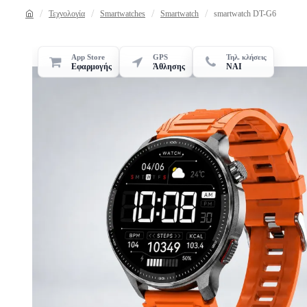
Τεχνολογία
Smartwatches
Smartwatch
smartwatch DT-G6
App Store
GPS
Τηλ. κλήσεις
Εφαρμογής
Άθλησης
ΝΑΙ