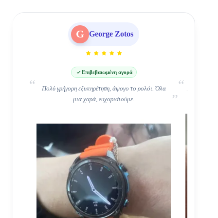
G
George Zotos
Επιβεβαιωμένη αγορά
Πολύ γρήγορη εξυπηρέτηση, άψογο το ρολόι. Όλα
Πολύ καλό κ
μια χαρά, ευχαριστούμε.