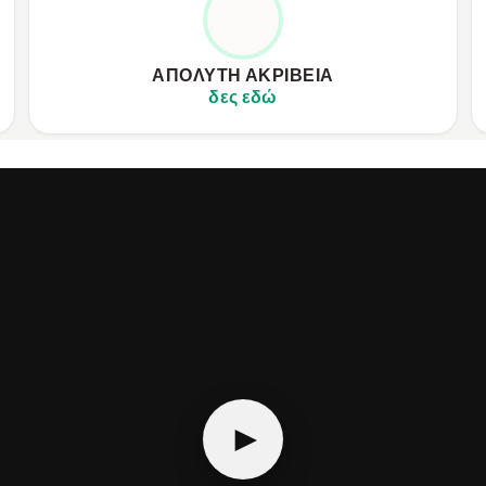
ΣΥΜΒΙΒΑΣΜΟΎΣ
✦
Ακριβής πλοήγηση GPS με 6 δορυφόρους.
✦
✦
100+ αθλητικές λειτουργίες, ενσωματωμένοι αισθητήρες.
✦
ΑΠΌΛΥΤΗ ΑΚΡΊΒΕΙΑ
✦
Λειτουργία offline χαρτών και trackback.
✦
δες εδώ
►