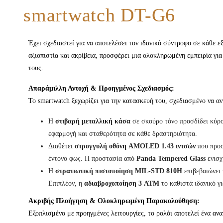
smartwatch DT-G6
Έχει σχεδιαστεί για να αποτελέσει τον ιδανικό σύντροφο σε κάθε 
αξιοπιστία και ακρίβεια, προσφέρει μια ολοκληρωμένη εμπειρία για
τους.
Απαράμιλλη Αντοχή & Προηγμένος Σχεδιασμός:
Το smartwatch ξεχωρίζει για την κατασκευή του, σχεδιασμένο να αντ
Η
στιβαρή μεταλλική κάσα
σε σκούρο τόνο προσδίδει κύρο
εφαρμογή και σταθερότητα σε κάθε δραστηριότητα.
Διαθέτει
στρογγυλή οθόνη AMOLED 1.43 ιντσών
που προσ
έντονο φως. Η προστασία από
Panda Tempered Glass
ενισχ
Η
στρατιωτική πιστοποίηση MIL-STD 810H
επιβεβαιώνει 
Επιπλέον, η
αδιαβροχοποίηση 3 ATM
το καθιστά ιδανικό γ
Ακριβής Πλοήγηση & Ολοκληρωμένη Παρακολούθηση:
Εξοπλισμένο με προηγμένες λειτουργίες, το ρολόι αποτελεί ένα ανα