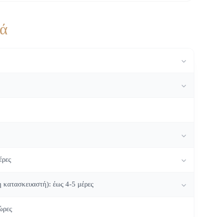
κά
έρες
η κατασκευαστή): έως 4-5 μέρες
ώρες