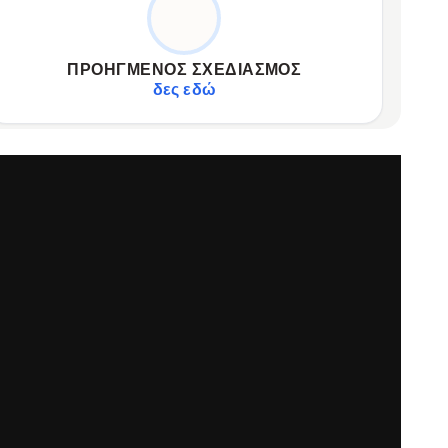
Στιβαρή μεταλλική κάσα, ανθεκτικό λουράκι.
✦
Οθόνη AMOLED 1.43" με ζωντανά χρώματα.
✦
ΠΡΟΗΓΜΈΝΟΣ ΣΧΕΔΙΑΣΜΌΣ
Μεγάλη αυτονομία μπαταρίας για μακρινές αποστολές.
✦
δες εδώ