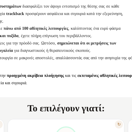
 συστημάτων
διασφαλίζει τον άψογο εντοπισμό της θέσης σας σε κάθε
ργία
trackback
προσφέρουν ασφάλεια και σιγουριά κατά την εξερεύνηση,
ης.
με
πάνω από 100 αθλητικές λειτουργίες
, καλύπτοντας ένα ευρύ φάσμα
και πυξίδα
, έχετε πλήρη επίγνωση του περιβάλλοντος.
εις για την πρόοδό σας. Ωστόσο,
σημειώνεται ότι οι μετρήσεις των
εργαλεία
για διαγνωστικούς ή θεραπευτικούς σκοπούς.
ιτουργία σε μακρινές αποστολές, απαλλάσσοντάς σας από την ανησυχία της φ
 την
προηγμένη ακρίβεια πλοήγησης
και τις
εκτεταμένες αθλητικές λειτουρ
ία και σιγουριά.
Το επιλέγουν γιατί:
ΧΑΡΑΚΤΗΡΙΣΤΙΚΟ
↻
↻
ΠΛΟΉΓΗΣΗ ΚΑΙ ΠΑΡΑΚΟΛΟΎΘΗΣΗ ΧΩΡΊΣ