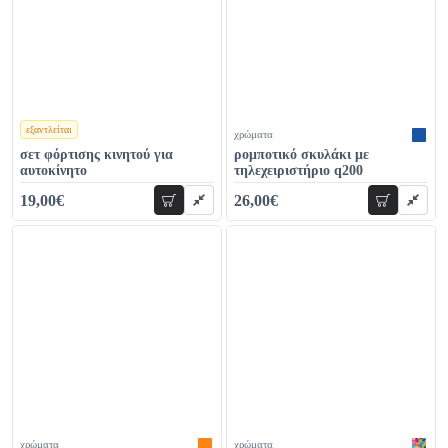
εξαντλείται
χρώματα
χρώματα
σετ φόρτισης κινητού για
ρομποτικό σκυλάκι με
αυτοκίνητο
τηλεχειριστήριο q200
19,00€
26,00€
προσθήκη
προσθήκη
31,00€
36,00€
χρώματα
χρώματα