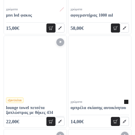
χρώματα
χρώματα
μινι led φακος
αφυγραντήρας 1000 ml
15,00€
58,00€
προσθήκη
προσθήκη
22,00€
69,00€
εξαντλείται
χρώματα
χρώματα
lounge towel πετσέτα
ομπρέλα σκίασης αυτοκίνητου
ξαπλώστρας με θήκες 434
22,00€
14,00€
προσθήκη
προσθήκη
25,00€
25,00€