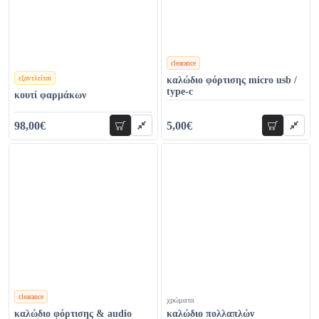
clearance
εξαντλείται
καλώδιο φόρτισης micro usb /
χρώματα
type-c
κουτί φαρμάκων
98,00€
5,00€
προσθήκη
προσθήκη
108,00€
12,00€
clearance
χρώματα
χρώματα
καλώδιο φόρτισης & audio
καλώδιο πολλαπλών