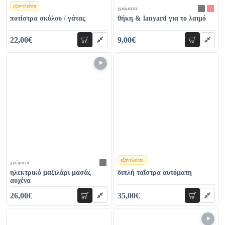
εξαντλείται
χρώματα
χρώματα
ποτίστρα σκύλου / γάτας
θήκη & lanyard για το λαιμό
22,00€
9,00€
προσθήκη
προσθήκη
30,00€
14,00€
εξαντλείται
χρώματα
χρώματα
ηλεκτρικό μαξιλάρι μασάζ
διπλή ταΐστρα αυτόματη
αυχένα
26,00€
35,00€
προσθήκη
προσθήκη
34,00€
45,00€