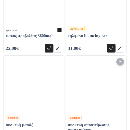
εξαντλείται
χρώματα
χρώματα
φακός προβολέας 3600mah
τηλ/μενο bouncing car
22,00€
31,00€
προσθήκη
προσθήκη
29,00€
65,00€
clearance
clearance
χρώματα
χρώματα
συσκευή μασάζ
συσκευή αποστείρωσης
αντικειμένων