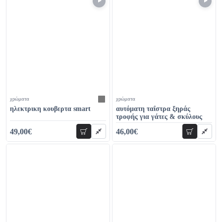
χρώματα
χρώματα
ηλεκτρικη κουβερτα smart
αυτόματη ταΐστρα ξηράς
τροφής για γάτες & σκύλους
49,00€
46,00€
προσθήκη
προσθήκη
69,00€
67,00€