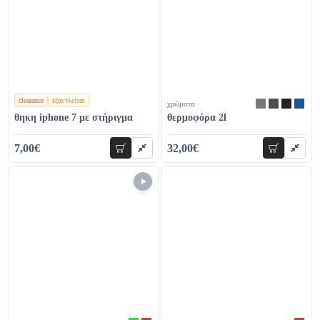
clearance
εξαντλείται
χρώματα
χρώματα
θηκη iphone 7 με στήριγμα
θερμοφόρα 2l
7,00€
32,00€
προσθήκη
προσθήκη
26,00€
46,00€