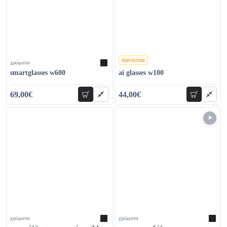
εξαντλείται
χρώματα
χρώματα
smartglasses w600
ai glasses w100
69,00€
44,00€
προσθήκη
προσθήκη
80,00€
57,20€
χρώματα
χρώματα