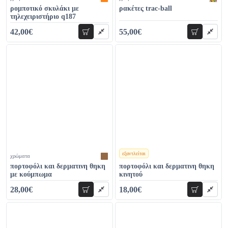
ρομποτικό σκυλάκι με
ρακέτες trac-ball
τηλεχειριστήριο q187
42,00€
55,00€
προσθήκη
προσθήκη
51,00€
75,00€
εξαντλείται
χρώματα
χρώματα
πορτοφόλι και δερματινη θηκη
πορτοφόλι και δερματινη θηκη
με κούμπωμα
κινητού
28,00€
18,00€
προσθήκη
προσθήκη
38,00€
32,00€