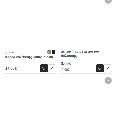
παιδική πετσέτα πόντσο
χρώματα
θαλάσσης
παρεό θαλάσσης round bloom
9,00€
18,00€
14,00€
προσθήκη
προσθήκη
9,00€
22,00€