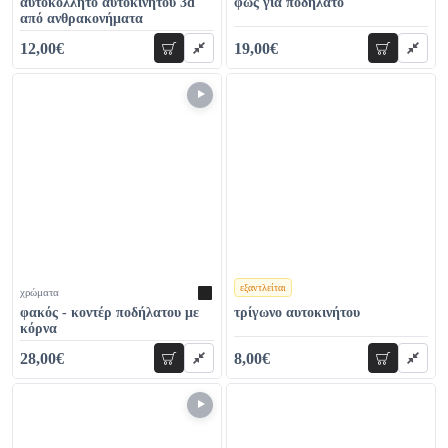
αυτοκόλλητο αυτοκινήτου 3d
φως για ποδήλατο
από ανθρακονήματα
12,00€
19,00€
προσθήκη
προσθήκη
17,00€
29,00€
εξαντλείται
χρώματα
χρώματα
φακός - κοντέρ ποδήλατου με
τρίγωνο αυτοκινήτου
κόρνα
28,00€
8,00€
προσθήκη
προσθήκη
37,00€
10,00€