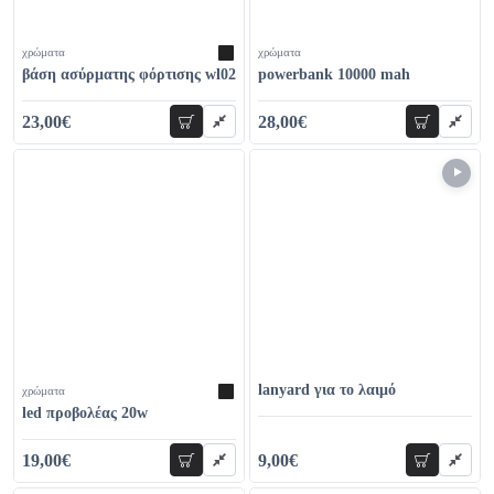
χρώματα
χρώματα
βάση ασύρματης φόρτισης wl02
powerbank 10000 mah
23,00€
28,00€
προσθήκη
προσθήκη
28,00€
40,00€
lanyard για το λαιμό
χρώματα
led προβολέας 20w
19,00€
9,00€
προσθήκη
προσθήκη
32,00€
14,00€