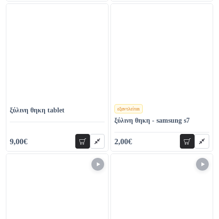
εξαντλείται
ξύλινη θηκη tablet
χρώματα
ξύλινη θηκη - samsung s7
9,00€
2,00€
προσθήκη
προσθήκη
28,00€
32,00€