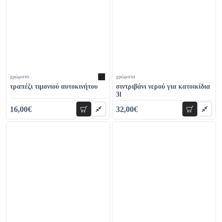
χρώματα
χρώματα
τραπέζι τιμονιού αυτοκινήτου
σιντριβάνι νερού για κατοικίδια
3l
16,00€
32,00€
προσθήκη
προσθήκη
24,00€
40,00€