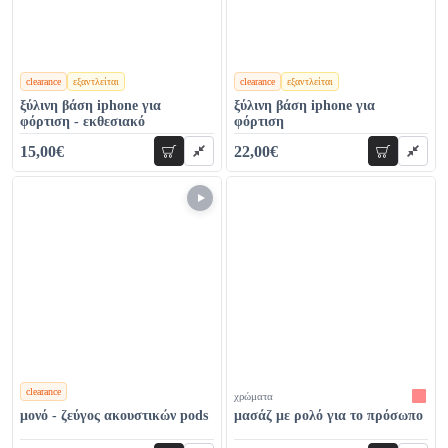
clearance
εξαντλείται
clearance
εξαντλείται
χρώματα
χρώματα
ξύλινη βάση iphone για
ξύλινη βάση iphone για
φόρτιση - εκθεσιακό
φόρτιση
15,00€
22,00€
προσθήκη
προσθήκη
44,00€
44,00€
clearance
χρώματα
χρώματα
μονό - ζεύγος ακουστικών pods
μασάζ με ρολό για το πρόσωπο