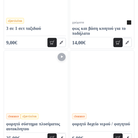
εξαντλείται
χρώματα
χρώματα
3 σε 1 σετ ταξιδιού
φως και βάση κινητού για το
ποδήλατο
9,00€
14,00€
προσθήκη
προσθήκη
14,00€
29,00€
clearance
εξαντλείται
clearance
χρώματα
χρώματα
φορητό σύστημα πλυσίματος
φορητό δοχείο νερού / φαγητού
αυτοκίνητου