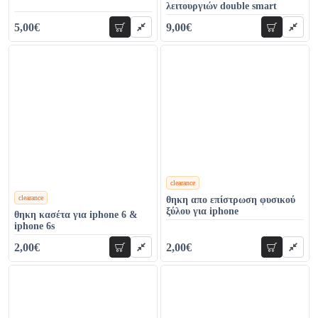
λειτουργιών double smart
5,00€
9,00€
προσθήκη
προσθήκη
13,00€
19,00€
clearance
clearance
θηκη απο επίστρωση φυσικού
χρώματα
ξύλου για iphone
θηκη κασέτα για iphone 6 &
iphone 6s
2,00€
2,00€
προσθήκη
προσθήκη
26,00€
29,00€