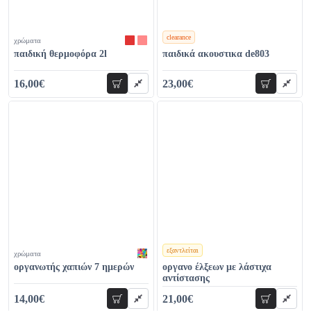
clearance
χρώματα
χρώματα
παιδική θερμοφόρα 2l
παιδικά ακουστικα de803
16,00€
23,00€
προσθήκη
προσθήκη
22,00€
37,00€
εξαντλείται
χρώματα
χρώματα
οργανωτής χαπιών 7 ημερών
οργανο έλξεων με λάστιχα
αντίστασης
14,00€
21,00€
προσθήκη
προσθήκη
19,00€
28,00€