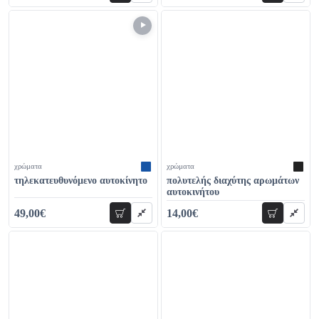
χρώματα
χρώματα
τηλεκατευθυνόμενο αυτοκίνητο
πολυτελής διαχύτης αρωμάτων
αυτοκινήτου
49,00€
14,00€
προσθήκη
προσθήκη
69,00€
19,00€