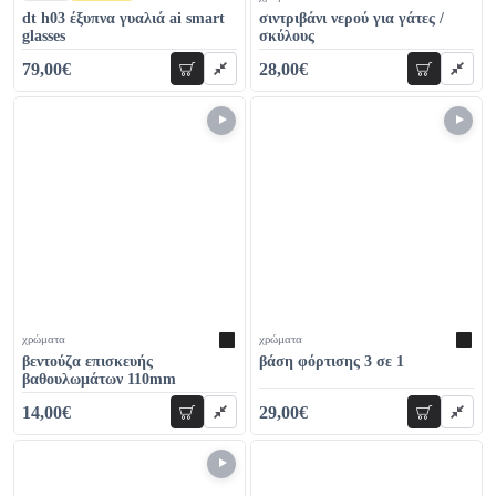
dt h03 έξυπνα γυαλιά ai smart
σιντριβάνι νερού για γάτες /
glasses
σκύλους
79,00€
28,00€
προσθήκη
προσθήκη
89,00€
42,00€
χρώματα
χρώματα
βεντούζα επισκευής
βάση φόρτισης 3 σε 1
βαθουλωμάτων 110mm
14,00€
29,00€
προσθήκη
προσθήκη
20,00€
36,00€