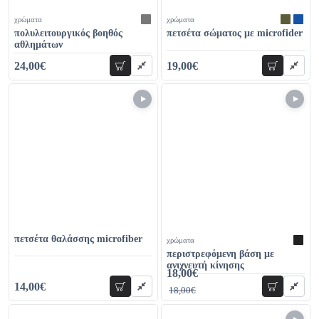
χρώματα
χρώματα
πολυλειτουργικός βοηθός
πετσέτα σώματος με microfider
αθλημάτων
24,00€
19,00€
προσθήκη
προσθήκη
34,00€
29,00€
πετσέτα θαλάσσης microfiber
χρώματα
περιστρεφόμενη βάση με
ανιχνευτή κίνησης
18,00€
42,00€
14,00€
προσθήκη
προσθήκη
18,00€
19,00€