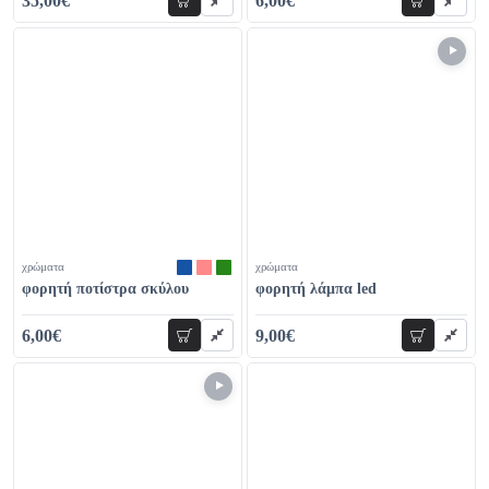
35,00€
6,00€
προσθήκη
προσθήκη
56,00€
12,00€
χρώματα
χρώματα
φορητή ποτίστρα σκύλου
φορητή λάμπα led
6,00€
9,00€
προσθήκη
προσθήκη
11,00€
19,00€