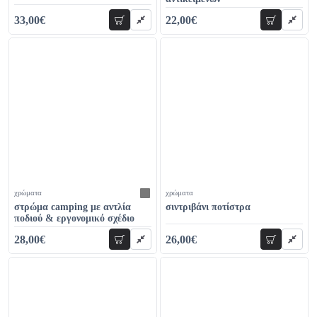
33,00€
22,00€
προσθήκη
προσθήκη
56,00€
46,00€
χρώματα
χρώματα
στρώμα camping με αντλία
σιντριβάνι ποτίστρα
ποδιού & εργονομικό σχέδιο
28,00€
26,00€
προσθήκη
προσθήκη
34,00€
35,00€