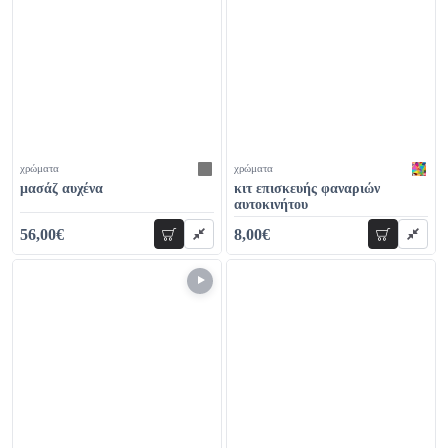
χρώματα
χρώματα
μασάζ αυχένα
κιτ επισκευής φαναριών
αυτοκινήτου
56,00€
8,00€
προσθήκη
προσθήκη
69,00€
17,00€