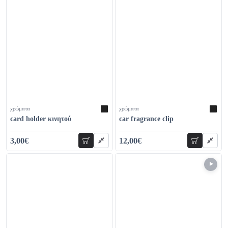
χρώματα
χρώματα
card holder κινητού
car fragrance clip
3,00€
12,00€
προσθήκη
προσθήκη
6,00€
19,00€