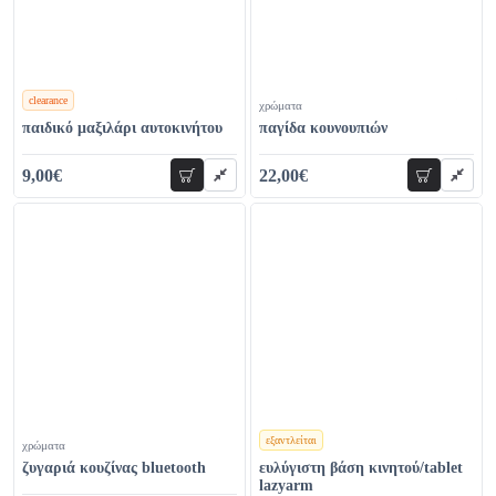
clearance
χρώματα
χρώματα
παιδικό μαξιλάρι αυτοκινήτου
παγίδα κουνουπιών
9,00€
22,00€
προσθήκη
προσθήκη
12,00€
32,00€
εξαντλείται
χρώματα
χρώματα
ζυγαριά κουζίνας bluetooth
ευλύγιστη βάση κινητού/tablet
lazyarm