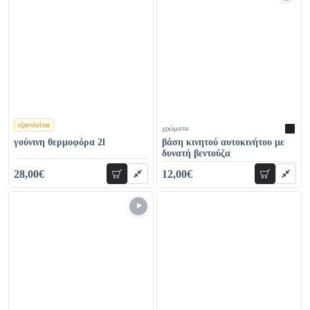
εξαντλείται
χρώματα
χρώματα
γούνινη θερμοφόρα 2l
βάση κινητού αυτοκινήτου με
δυνατή βεντούζα
28,00€
12,00€
προσθήκη
προσθήκη
29,00€
14,00€