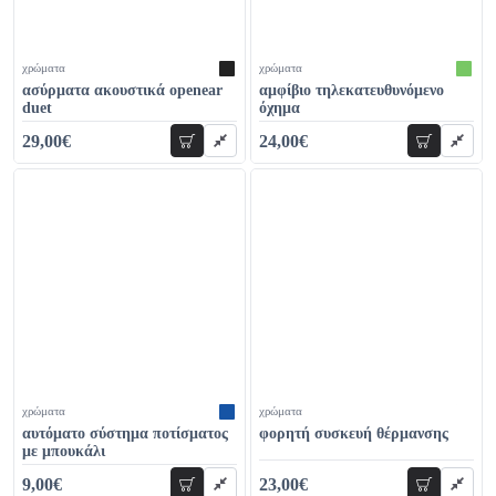
χρώματα
χρώματα
ασύρματα ακουστικά openear
αμφίβιο τηλεκατευθυνόμενο
duet
όχημα
29,00€
24,00€
προσθήκη
προσθήκη
34,00€
29,00€
χρώματα
χρώματα
αυτόματο σύστημα ποτίσματος
φορητή συσκευή θέρμανσης
με μπουκάλι
9,00€
23,00€
προσθήκη
προσθήκη
14,00€
34,00€