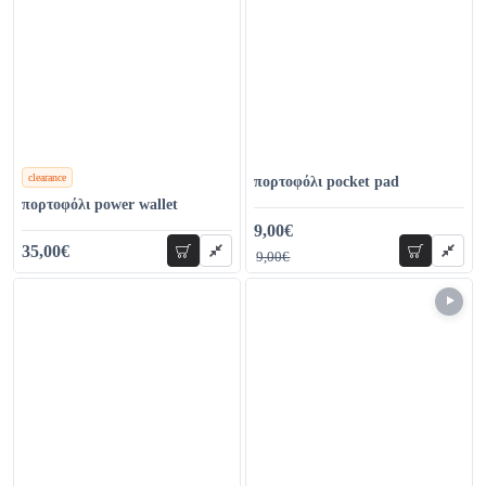
clearance
πορτοφόλι pocket pad
χρώματα
πορτοφόλι power wallet
9,00€
19,00€
35,00€
προσθήκη
προσθήκη
9,00€
58,00€