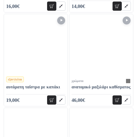
16,00€
14,00€
προσθήκη
προσθήκη
22,00€
23,00€
εξαντλείται
χρώματα
χρώματα
αυτόματη ταΐστρα με καπάκι
ανατομικό μαξιλάρι καθίσματος
19,00€
46,00€
προσθήκη
προσθήκη
26,00€
54,00€