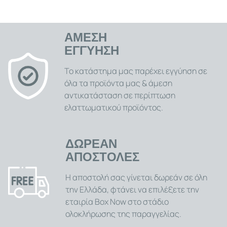
χώρο γεμάτο χαρά, διασκέδαση και ευκαιρίες για
μάθηση με το βρεφικό χαλάκι δραστηριοτήτων. Είναι
ένα εξαιρετικό δώρο που θα το συντροφεύσει στα
πρώτα του αναπτυξιακά στάδια! .
ΑΜΕΣΗ
ΕΓΓΥΗΣΗ
Το κατάστημα μας παρέχει εγγύηση σε
όλα τα προϊόντα μας & άμεση
αντικατάσταση σε περίπτωση
ελαττωματικού προϊόντος.
ΔΩΡΕΑΝ
ΑΠΟΣΤΟΛΕΣ
Η αποστολή σας γίνεται δωρεάν σε όλη
την Ελλάδα, φτάνει να επιλέξετε την
εταιρία Box Now στο στάδιο
ολοκλήρωσης της παραγγελίας.