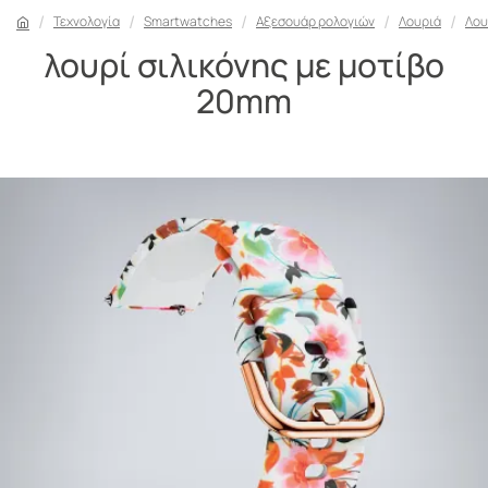
Τεχνολογία
Smartwatches
Αξεσουάρ ρολογιών
Λουριά
Λου
λουρί σιλικόνης με μοτίβο
20mm