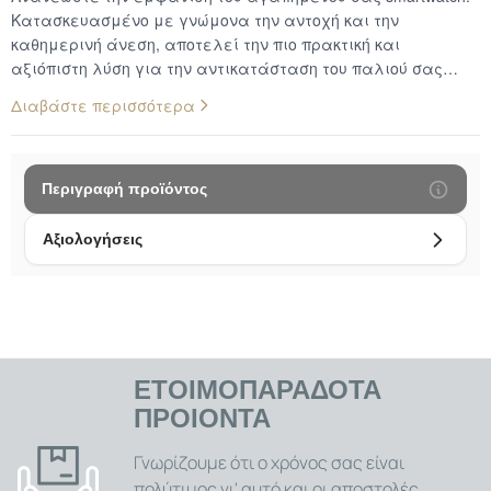
Κατασκευασμένο με γνώμονα την αντοχή και την
καθημερινή άνεση, αποτελεί την πιο πρακτική και
αξιόπιστη λύση για την αντικατάσταση του παλιού σας
λουριού ή την εύκολη εναλλαγή του στυλ σας.Γιατί να το
Διαβάστε περισσότερα
επιλέξετε:Σιλικόνη Υψηλής Ποιότητας: Εύκαμπτο και φιλικό
προς το δέρμα υλικό, ανθεκτικό στον ιδρώτα, το νερό και τη
φθορά. Είναι η ιδανική επιλογή τόσο για έντονες αθλητικές
δραστηριότητες όσο και για συνεχή καθημερινή
Περιγραφή προϊόντος
χρήση.Πλούσια Ποικιλία Χρωμάτων: Προσαρμόστε το ρολόι
στη διάθεσή σας. Διατίθεται σε εντυπωσιακές αποχρώσεις
Αξιολογήσεις
για να ταιριάζει απόλυτα σε κάθε περίσταση.Ασφαλής
Εφαρμογή: Διαθέτει ανθεκτικό μεταλλικό κούμπωμα που
εξασφαλίζει σταθερότητα και τέλειο κράτημα στον καρπό,
αποτρέποντας τα τυχαία ανοίγματα.Εύκολη
Τοποθέτηση: Απόλυτα συμβατό με κάθε ρολόι που δέχεται
λουράκια πλάτους 22mm, προσφέροντας γρήγορη αλλαγή
ΕΤΟΙΜΟΠΑΡΑΔΟΤΑ
χωρίς την ανάγκη ειδικών εργαλείων.
ΠΡΟΙΟΝΤΑ
Γνωρίζουμε ότι ο χρόνος σας είναι
πολύτιμος γι' αυτό και οι αποστολές