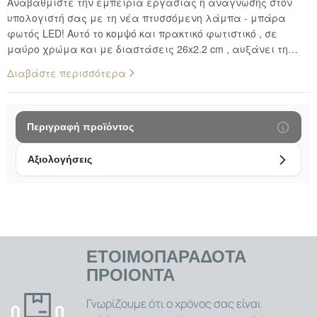
Αναβαθμίστε την εμπειρία εργασίας ή ανάγνωσης στον
υπολογιστή σας με τη νέα πτυσσόμενη λάμπα - μπάρα
φωτός LED! Αυτό το κομψό και πρακτικό φωτιστικό , σε
μαύρο χρώμα και με διαστάσεις 26x2.2 cm , αυξάνει τη
φωτεινότητα της οθόνης και του χώρου εργασίας σας,
Διαβάστε περισσότερα
καθιστώντας την ανάγνωση και την εργασία σε συνθήκες
χαμηλού φωτισμού πιο ευχάριστη, στιλάτη και πρακτική. Η
έξυπνη ηλεκτρονική λάμπα ανάγνωσης διαθέτει ειδικό
χρώμα φωτός για απολαυστική ανάγνωση, με δυνατότητα
Περιγραφή προϊόντος
επιλογής μεταξύ θερμού και ψυχρού φωτισμού,
μειώνοντας την καταπόνηση των ματιών. Κατασκευασμένη
Αξιολογήσεις
από αλουμίνιο και ABS για ανθεκτικότητα, και με
δυνατότητα περιστροφής του σώματος της λάμπας κατά 90
μοίρες, είναι ιδανική για φορητούς υπολογιστές 13.3, 14 ή
15.6 ιντσών με πάχος οθόνης μικρότερο από 10mm.
Προσαρμόσιμος Φωτισμός για Άνετη Ανάγνωση: Η λάμπα
προσφέρει τη δυνατότητα επιλογής μεταξύ θερμού και
ΕΤΟΙΜΟΠΑΡΑΔΟΤΑ
ψυχρού φωτισμού, επιτρέποντάς σας να προσαρμόσετε την
ΠΡΟΙΟΝΤΑ
ατμόσφαιρα και την ένταση του φωτός στις ανάγκες σας.
Αυτό βοηθά στη μείωση της κόπωσης των ματιών, ειδικά
Γνωρίζουμε ότι ο χρόνος σας είναι
κατά τη διάρκεια παρατεταμένης χρήσης του υπολογιστή ή