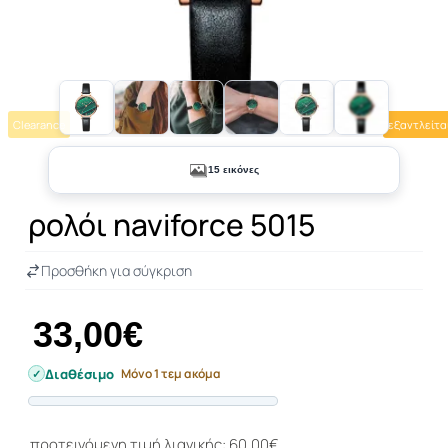
Clearance
εξαντλείτα
+10
15 εικόνες
ρολόι naviforce 5015
Προσθήκη για σύγκριση
33,00€
Διαθέσιμο
Μόνο 1 τεμ ακόμα
Progress
προτεινόμενη τιμή λιανικής: 60,00€