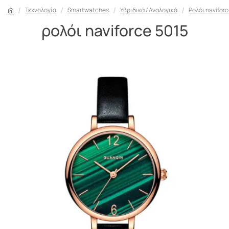
Τεχνολογία
Smartwatches
Υβριδικά / Αναλογικά
Ρολόι naviforc
ρολόι naviforce 5015