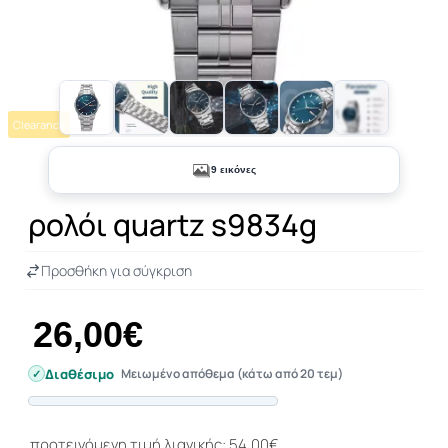
Clearance
+4
9 εικόνες
ρολόι quartz s9834g
Προσθήκη για σύγκριση
26,00€
Διαθέσιμο
Μειωμένο απόθεμα (κάτω από 20 τεμ)
Progress
προτεινόμενη τιμή λιανικής: 54,00€