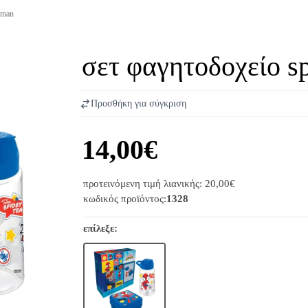
rman
σετ φαγητοδοχείο s
Προσθήκη για σύγκριση
14,00€
προτεινόμενη τιμή λιανικής: 20,00€
κωδικός προϊόντος:
1328
επίλεξε: