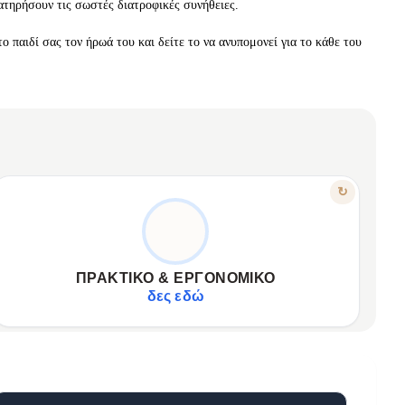
ιατηρήσουν τις σωστές διατροφικές συνήθειες.
 παιδί σας τον ήρωά του και δείτε το να ανυπομονεί για το κάθε του
ΧΑΡΑΚΤΗΡΙΣΤΙΚΟ
↻
Ο ΙΔΑΝΙΚΌΣ ΚΑΘΗΜΕΡΙΝΌΣ ΣΎΝΤΡΟΦΟΣ
Πλήρες σετ: φαγητοδοχείο και παγούρι
✦
Εύκολο άνοιγμα/κλείσιμο, χωρίς διαρροές
✦
ΠΡΑΚΤΙΚΌ & ΕΡΓΟΝΟΜΙΚΌ
Ιδανικό για σχολείο και εκδρομές
✦
δες εδώ