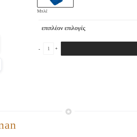
Μπλέ
επιπλέον επιλογές
man