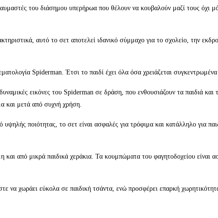
 θαυμαστές του διάσημου υπερήρωα που θέλουν να κουβαλούν μαζί τους όχι μό
τηριστικά, αυτό το σετ αποτελεί ιδανικό σύμμαχο για το σχολείο, την εκδρ
ματολογία Spiderman. Έτσι το παιδί έχει όλα όσα χρειάζεται συγκεντρωμένα 
δυναμικές εικόνες του Spiderman σε δράση, που ενθουσιάζουν τα παιδιά και
μα και μετά από συχνή χρήση.
ψηλής ποιότητας, το σετ είναι ασφαλές για τρόφιμα και κατάλληλο για παιδ
η και από μικρά παιδικά χεράκια. Τα κουμπώματα του φαγητοδοχείου είναι ασ
στε να χωράει εύκολα σε παιδική τσάντα, ενώ προσφέρει επαρκή χωρητικότητα