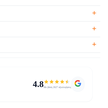
+
+
+
4.8
Με βάση 2627 αξιολογήσεις