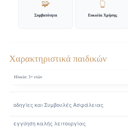
🧩
👆
Συμβατότητα
Ευκολία Χρήσης
Χαρακτηριστικά παιδικών
Ηλικία: 3+ ετών
οδηγίες και Συμβουλές Ασφάλειας
Οδηγίες και Συμβουλές Ασφάλειας για την Επιλογή 
εγγύηση καλής λειτουργίας
Καταναλωτή