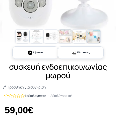
+10
1 βίντεο
15 εικόνες
συσκευή ενδοεπικοινωνίας
μωρού
Προσθήκη για σύγκριση
1 αξιολογήσεις
-
Αξιολόγησε το!
59,00€