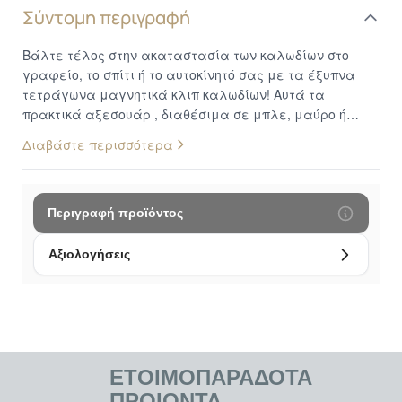
Σύντομη περιγραφή
Βάλτε τέλος στην ακαταστασία των καλωδίων στο
γραφείο, το σπίτι ή το αυτοκίνητό σας με τα έξυπνα
τετράγωνα μαγνητικά κλιπ καλωδίων! Αυτά τα
πρακτικά αξεσουάρ , διαθέσιμα σε μπλε, μαύρο ή
κόκκινο χρώμα, σας επιτρέπουν να σταθεροποιείτε και
Διαβάστε περισσότερα
να οργανώνετε τα καλώδια φόρτισης, τα καλώδια USB
ή τα ακουστικά σας, ώστε να μπορείτε να τα βρίσκετε
εύκολα και να φορτίζετε τις συσκευές σας απευθείας
χωρίς μπερδέματα. Σχεδιασμένα να διαρκούν,
Περιγραφή προϊόντος
συνδυάζουν υψηλής ποιότητας υλικά και ανθεκτικότητα
με προσιτή τιμή, ενώ ο σχεδιασμός τους συνδυάζει την
Αξιολογήσεις
αισθητική με τη λειτουργικότητα, εξασφαλίζοντας μια
τέλεια εμπειρία χρήσης. Διαθέτουν καινοτόμα
χαρακτηριστικά και είναι απλά και εύκολα στη χρήση.
Άμεση Οργάνωση και Εύκολη Πρόσβαση: Με αυτά τα
μαγνητικά κλιπ, τα καλώδιά σας παραμένουν
τακτοποιημένα και εύκολα προσβάσιμα. Δεν
ΕΤΟΙΜΟΠΑΡΑΔΟΤΑ
χρειάζεται πλέον να ψάχνετε πίσω από το γραφείο ή
ΠΡΟΙΟΝΤΑ