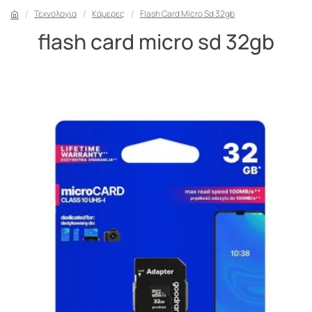
Τεχνολογία
Κάμερες
Flash Card Micro Sd 32gb
flash card micro sd 32gb