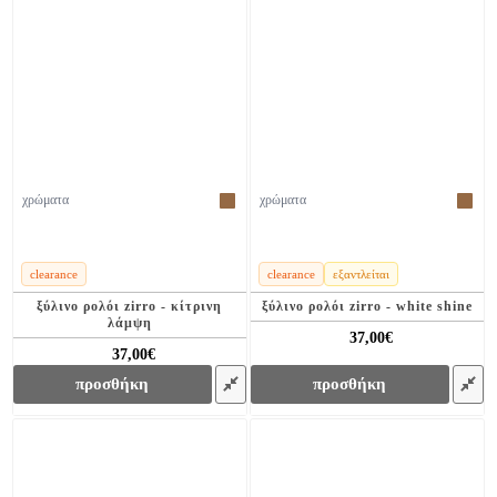
χρώματα
χρώματα
clearance
clearance
εξαντλείται
ξύλινο ρολόι zirro - κίτρινη
ξύλινο ρολόι zirro - white shine
λάμψη
37,00€
78,00€
37,00€
78,00€
προσθήκη
προσθήκη