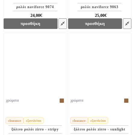
ρολόι naviforce 9074
ρολόι naviforce 9063
24,00€
25,00€
39,00€
39,00€
προσθήκη
προσθήκη
χρώματα
χρώματα
clearance
εξαντλείται
clearance
εξαντλείται
ξύλινο ρολόι zirro - stripy
ξύλινο ρολόι zirro - sunlight