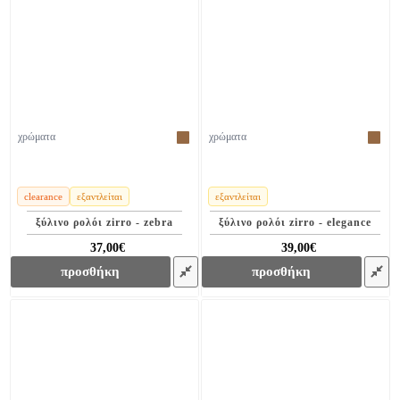
χρώματα
χρώματα
clearance
εξαντλείται
εξαντλείται
ξύλινο ρολόι zirro - zebra
ξύλινο ρολόι zirro - elegance
37,00€
39,00€
78,00€
68,00€
προσθήκη
προσθήκη