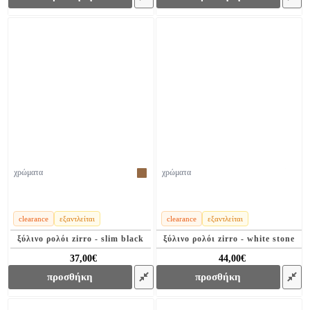
χρώματα
χρώματα
clearance
εξαντλείται
clearance
εξαντλείται
ξύλινο ρολόι zirro - slim black
ξύλινο ρολόι zirro - white stone
37,00€
44,00€
71,00€
129,00€
προσθήκη
προσθήκη