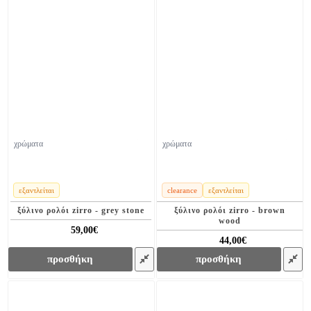
χρώματα
χρώματα
εξαντλείται
clearance
εξαντλείται
ξύλινο ρολόι zirro - grey stone
ξύλινο ρολόι zirro - brown
wood
59,00€
129,00€
44,00€
129,00€
προσθήκη
προσθήκη