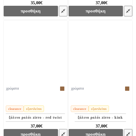
35,00€
37,00€
81,00€
78,00€
προσθήκη
προσθήκη
χρώματα
χρώματα
clearance
εξαντλείται
clearance
εξαντλείται
ξύλινο ρολόι zirro - red twist
ξύλινο ρολόι zirro - kink
37,00€
37,00€
78,00€
78,00€
προσθήκη
προσθήκη