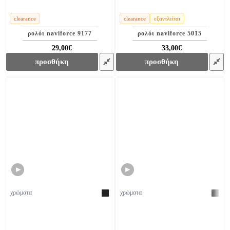
clearance
clearance
εξαντλείται
ρολόι naviforce 9177
ρολόι naviforce 5015
29,00€
33,00€
39,00€
60,00€
προσθήκη
προσθήκη
►
►
χρώματα
χρώματα