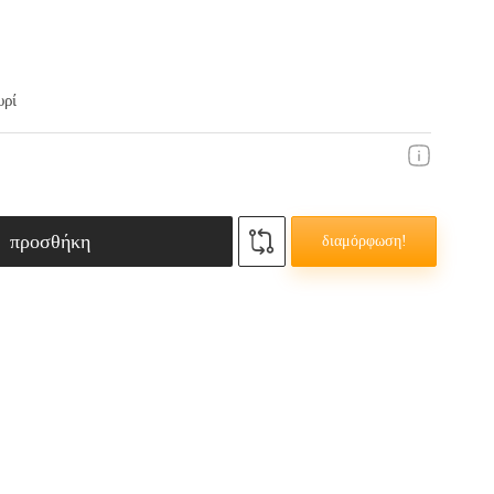
υρί
προσθήκη
διαμόρφωση!