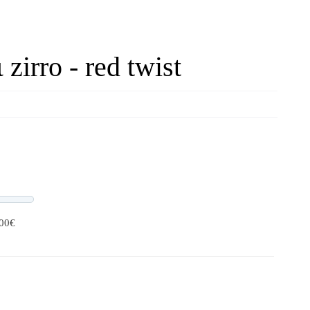
zirro - red twist
LIVE OFFERS
0 προσφορές
Progress
,00€