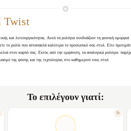
d Twist
ητικής και λειτουργικότητας. Αυτά τα ρολόγια συνδυάζουν τη φυσική ομορφιά
ετε το ρολόι που αντανακλά καλύτερα το προσωπικό σας στυλ. Είτε προτιμάτε
νελιά στον καρπό σας. Εκτός από την εμφάνιση, τα αναλογικά ρολόγια παρέχ
δυασμό της φύσης και της τεχνολογίας στο καθημερινό τους στυλ
Το επιλέγουν γιατί:
ΧΑΡΑΚΤΗΡΙΣΤΙΚΟ
↻
↻
ΠΆΝΤΑ ΣΤΗΝ ΏΡΑ ΣΑΣ
✦
Εγγυημένη ακρίβεια στη μέτρηση χρόνου.
✦