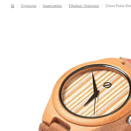
Τεχνολογία
Smartwatches
Υβριδικά / Αναλογικά
Ξύλινο Ρολόι Zirr