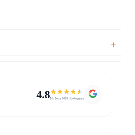
+
4.8
Με βάση 2629 αξιολογήσεις