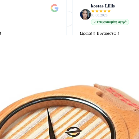
kostas Lillis
05.08.2026
Φόρτωση Περισσότερων
Δείτε όλες στο Google
Επιβεβαιωμένη αγορά
!
Ωραία!!! Ευχαριστώ!!
δείτε την στο google