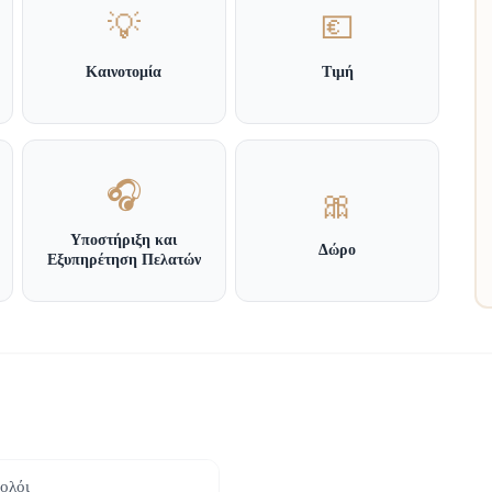
💡
💶
Καινοτομία
Τιμή
🎧
🎀
Υποστήριξη και
Δώρο
Εξυπηρέτηση Πελατών
ολόι