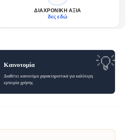
Ιδανική επιλογή για το καθημερινό σας στυλ.
✦
ΔΙΑΧΡΟΝΙΚΉ ΑΞΊΑ
Αναδεικνύει την εκλεπτυσμένη αισθητική.
✦
δες εδώ
💡
Καινοτομία
Διαθέτει καινοτόμα χαρακτηριστικά για καλύτερη
εμπειρία χρήσης