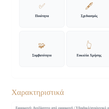
✅
🖋️
Ποιότητα
Σχεδιασμός
🧩
👆
Συμβατότητα
Ευκολία Χρήσης
Χαρακτηριστικά
Εφαρμογή: Ανεξάρτητο από εφαρμογή / Υβριδικό/αναλογικό ρ