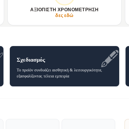
✦
Συνδυασμός λειτουργικότητας και αντοχής.
✦
ΑΞΙΌΠΙΣΤΗ ΧΡΟΝΟΜΈΤΡΗΣΗ
✦
Σταθερή, απροβλημάτιστη απόδοση καθημερινά.
✦
δες εδώ
✅
🖋️
Σχεδιασμός
Το προϊόν συνδυάζει αισθητική & λειτουργικότητα,
εξασφαλίζοντας τέλεια εμπειρία