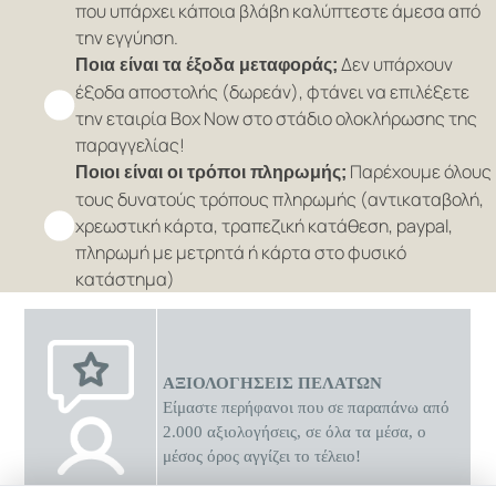
που υπάρχει κάποια βλάβη καλύπτεστε άμεσα από
την εγγύηση.
Δεν υπάρχουν
Ποια είναι τα έξοδα μεταφοράς;
έξοδα αποστολής (δωρεάν), φτάνει να επιλέξετε
την εταιρία Box Now στο στάδιο ολοκλήρωσης της
παραγγελίας!
Παρέχουμε όλους
Ποιοι είναι οι τρόποι πληρωμής;
τους δυνατούς τρόπους πληρωμής (αντικαταβολή,
χρεωστική κάρτα, τραπεζική κατάθεση, paypal,
πληρωμή με μετρητά ή κάρτα στο φυσικό
κατάστημα)
ΑΞΙΟΛΟΓΗΣΕΙΣ ΠΕΛΑΤΩΝ
Είμαστε περήφανοι που σε παραπάνω από
2.000 αξιολογήσεις, σε όλα τα μέσα, ο
μέσος όρος αγγίζει το τέλειο!
0 διαθέσιμες προσφορές