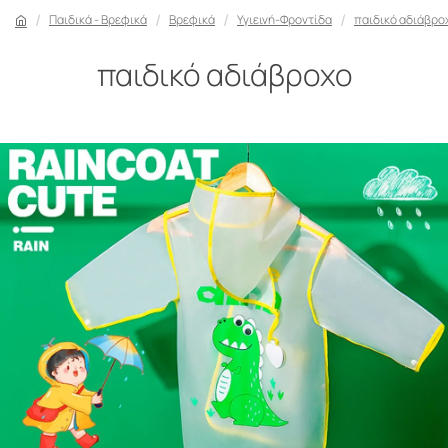
Παιδικά - Βρεφικά
Βρεφικά
Υγιεινή-Φροντίδα
παιδικό αδιάβρο
παιδικό αδιάβροχο