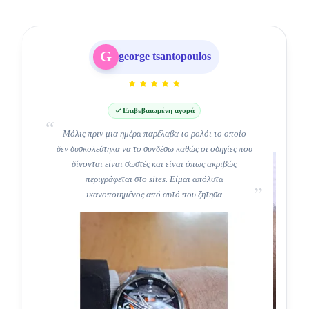
G
george tsantopoulos
Επιβεβαιωμένη αγορά
Μόλις πριν μια ημέρα παρέλαβα το ρολόι το οποίο
δεν δυσκολεύτηκα να το συνδέσω καθώς οι οδηγίες που
δίνονται είναι σωστές και είναι όπως ακριβώς
περιγράφεται στο sites. Είμαι απόλυτα
ικανοποιημένος από αυτό που ζητησα