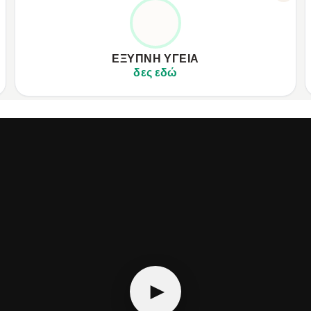
Ο ΠΡΟΣΩΠΙΚΌΣ ΣΟΥ ΒΟΗΘΌΣ
✦
Ακριβής καταγραφή αθλητικών επιδόσεων.
✦
✦
Παρακολούθηση καρδιακών παλμών και φυσικής κατάστασης.
✦
ΈΞΥΠΝΗ ΥΓΕΊΑ
✦
Πραγματοποίηση κλήσεων Bluetooth χωρίς τηλέφωνο.
✦
δες εδώ
►