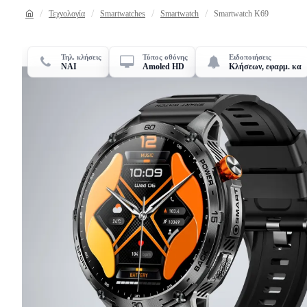
Τεχνολογία
Smartwatches
Smartwatch
Smartwatch K69
Τηλ. κλήσεις
Τύπος οθόνης
Ειδοποιήσεις
ΝΑΙ
Amoled HD
Κλήσεων, εφαρμ. κα