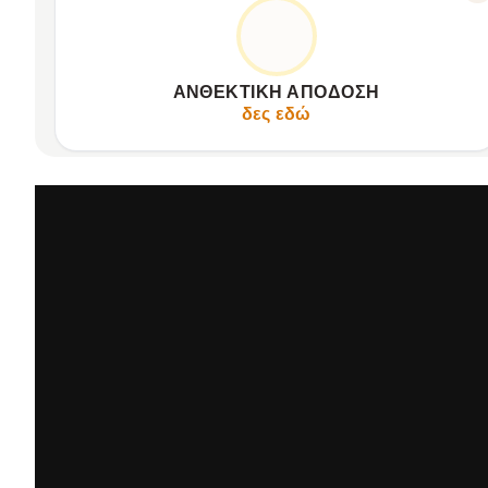
ΚΑΤΑΣΚΕΥΑΣΜΈΝΟ ΓΙΑ ΝΑ ΑΝΤΈΧΕΙ
Ευκρινής AMOLED οθόνη 1.75 ιντσών.
Αντοχή σε δύσκολες συνθήκες.
ΑΝΘΕΚΤΙΚΉ ΑΠΌΔΟΣΗ
Ταχύτατη απόκριση επεξεργαστή Realtek.
δες εδώ