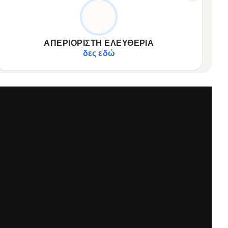
ΖΉΣΕ ΤΗ ΣΤΙΓΜΉ
Μεγάλη αυτονομία μπαταρίας 7-10 ημερών.
✦
Αποθήκευση και αναπαραγωγή μουσικής.
✦
ΑΠΕΡΙΌΡΙΣΤΗ ΕΛΕΥΘΕΡΊΑ
Εξατομίκευση στυλ με ψηφιακά καντράν.
✦
δες εδώ