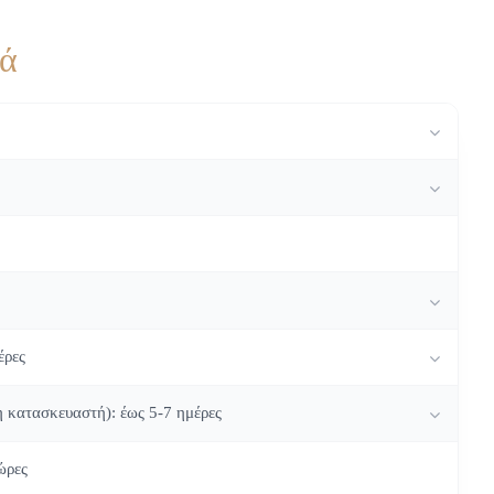
κά
έρες
η κατασκευαστή): έως 5-7 ημέρες
ώρες