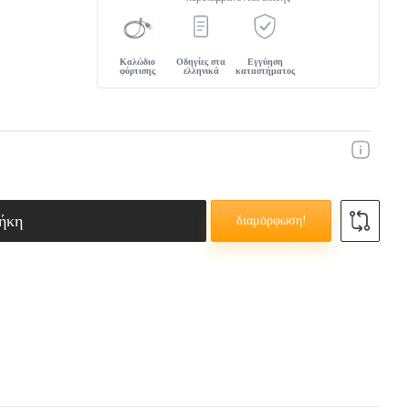
ΜΌΝΙ
Καλώδιο
Οδηγίες στα
Εγγύηση
φόρτισης
ελληνικά
καταστήματος
ήκη
διαμόρφωση!