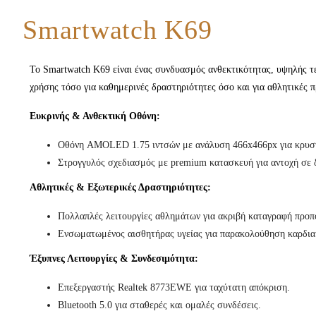
Smartwatch K69
Το Smartwatch K69 είναι ένας συνδυασμός ανθεκτικότητας, υψηλής τε
χρήσης τόσο για καθημερινές δραστηριότητες όσο και για αθλητικές 
Ευκρινής & Ανθεκτική Οθόνη:
Οθόνη AMOLED 1.75 ιντσών με ανάλυση 466x466px για κρυστ
Στρογγυλός σχεδιασμός με premium κατασκευή για αντοχή σε 
Αθλητικές & Εξωτερικές Δραστηριότητες:
Πολλαπλές λειτουργίες αθλημάτων για ακριβή καταγραφή προπ
Ενσωματωμένος αισθητήρας υγείας για παρακολούθηση καρδια
Έξυπνες Λειτουργίες & Συνδεσιμότητα:
Επεξεργαστής Realtek 8773EWE για ταχύτατη απόκριση.
Bluetooth 5.0 για σταθερές και ομαλές συνδέσεις.