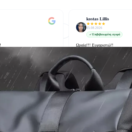
kostas Lillis
05.08.2026
Φόρτωση Περισσότερων
Δείτε όλες στο Google
Επιβεβαιωμένη αγορά
!
Ωραία!!! Ευχαριστώ!!
δείτε την στο google