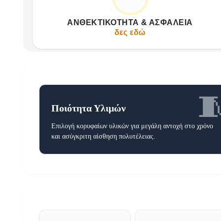
Εξαιρετική αντοχή για καθημερινή χρήση.
Αδιάβροχη προστασία για τα προσωπικά σας αντικείμενα.
ΑΝΘΕΚΤΙΚΌΤΗΤΑ & ΑΣΦΆΛΕΙΑ
Έξυπνο κλείσιμο για απόλυτη ασφάλεια.
δες εδώ

Ποιότητα Υλιμών
Επιλογή κορυφαίων υλικών για μεγάλη αντοχή στο χρόνο
και ασύγκριτη αίσθηση πολυτέλειας.