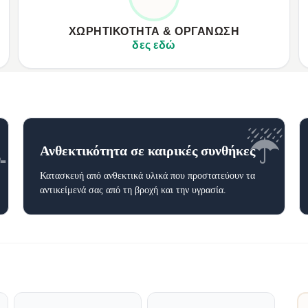
✦
Μεγάλη χωρητικότητα για όλα τα απαραίτητα.
✦
✦
Πολλοί λειτουργικοί χώροι για άψογη οργάνωση.
✦
ΧΩΡΗΤΙΚΌΤΗΤΑ & ΟΡΓΆΝΩΣΗ
✦
Ειδική θήκη για laptop, κινητό, βιβλία.
✦
δες εδώ

☔
Ανθεκτικότητα σε καιρικές συνθήκες
Κατασκευή από ανθεκτικά υλικά που προστατεύουν τα
αντικείμενά σας από τη βροχή και την υγρασία.