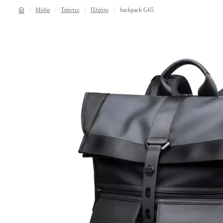
Μόδα
Τσάντες
Πλάτης
backpack G65