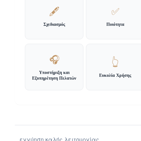
🖋️
✅
Σχεδιασμός
Ποιότητα
🎧
👆
Υποστήριξη και
Ευκολία Χρήσης
Εξυπηρέτηση Πελατών
εγγύηση καλής λειτουργίας