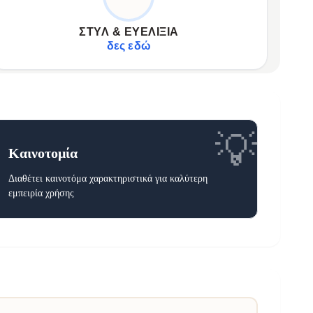
Μοντέρνο unisex σχέδιο που ξεχωρίζει.
✦
Συνδυάζεται άψογα με κάθε ντύσιμο.
✦
ΣΤΥΛ & ΕΥΕΛΙΞΊΑ
Ιδανική για κάθε περίσταση και χρήση.
✦
δες εδώ
💡
Καινοτομία
Διαθέτει καινοτόμα χαρακτηριστικά για καλύτερη
εμπειρία χρήσης