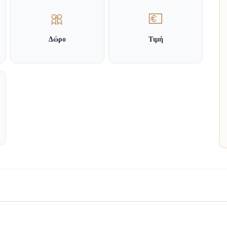
🎀
💶
Δώρο
Τιμή