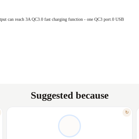
output can reach 3A QC3.0 fast charging function - one QC3 port.0 USB
Suggested because
FEATURE
↻
MULTIPLE PORTS, INSTANT POWER
✦
Two outlets and three USB ports
✦
✦
Simultaneous charging for multiple devices
✦