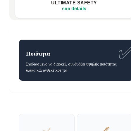
ULTIMATE SAFETY
Guaranteed safe device charging
see details
Ποιότητα
Σχεδιασμένο να διαρκεί, συνδυάζει υψηλής ποιότητας
υλικά και ανθεκτικότητα