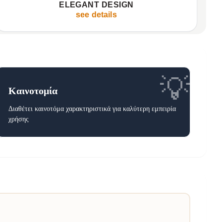
ELEGANT DESIGN
Ideal solution for any space
✦
see details
💡
Καινοτομία
Διαθέτει καινοτόμα χαρακτηριστικά για καλύτερη εμπειρία
χρήσης