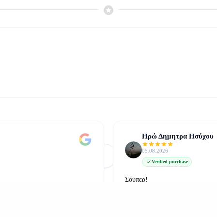
Ηρώ Δημητρα Ησύχου
05.08.2026
Φόρτωση Περισσότερων
Δείτε όλες στο Google
Verified purchase
Σούπερ!
δείτε την στο google