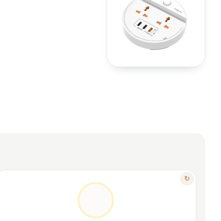
FEATURE
↻
STYLE, EASE & PRACTICALITY
Unique disk-shaped elegant design
✦
Easy access to all ports
✦