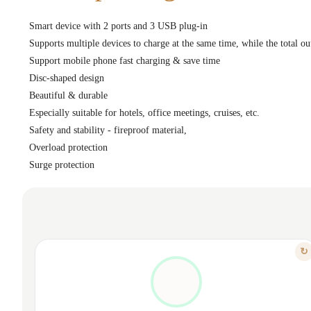
Smart device with 2 ports and 3 USB plug-in
Supports multiple devices to charge at the same time, while the total 
Support mobile phone fast charging & save time
Disc-shaped design
Beautiful & durable
Especially suitable for hotels, office meetings, cruises, etc.
Safety and stability - fireproof material,
Overload protection
Surge protection
FEATURE
↻
PROTECTION, ASSURANCE & PEACE
Fireproof material for maximum safety
Built-in overload and overvoltage protection