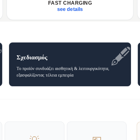
FAST CHARGING
✦
USB port with Quick Charge 3.0
✦
see details
✅
🖋️
Σχεδιασμός
Το προϊόν συνδυάζει αισθητική & λειτουργικότητα,
εξασφαλίζοντας τέλεια εμπειρία