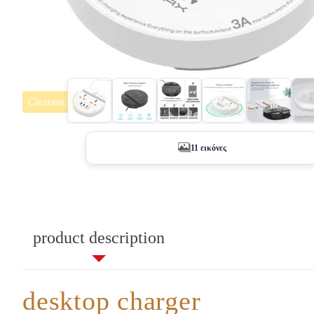
Clearance
+6
11 εικόνες
product description
desktop charger