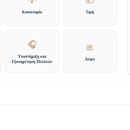
💡
💶
Καινοτομία
Τιμή
🎧
🎀
Υποστήριξη και
Δώρο
Εξυπηρέτηση Πελατών