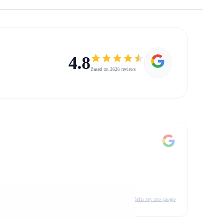
4.8
Based on 2628 reviews
δείτε την στο google