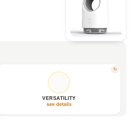
FEATURE
↻
ANYWHERE, WITHOUT LIMITS
USB powered, flexible power anywhere.
✦
Perfect for indoor and outdoor spaces.
✦
VERSATILITY
Simple design, high-quality materials.
✦
see details