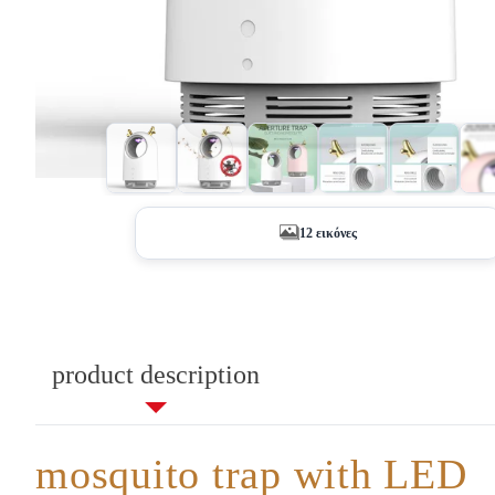
+7
12 εικόνες
product description
mosquito trap with LED