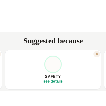
Suggested because
FEATURE
↻
FOR CHILDREN AND PETS
✦
No chemicals, smoke, or odors.
✦
✦
Completely safe for children and pets.
✦
SAFETY
✦
Eco-friendly, no high voltage.
✦
see details