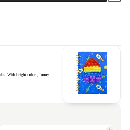
lts. With bright colors, funny
FEATURE
↻