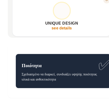
FUN & ORIGINAL
Integrated Pop It for relaxation and focus.
Vibrant colors, fun illustrations.
UNIQUE DESIGN
Perfect for kids and adults.
see details
Ποιότητα
Σχεδιασμένο να διαρκεί, συνδυάζει υψηλής ποιότητας
υλικά και ανθεκτικότητα