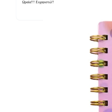
Ωραία!!! Ευχαριστώ!!