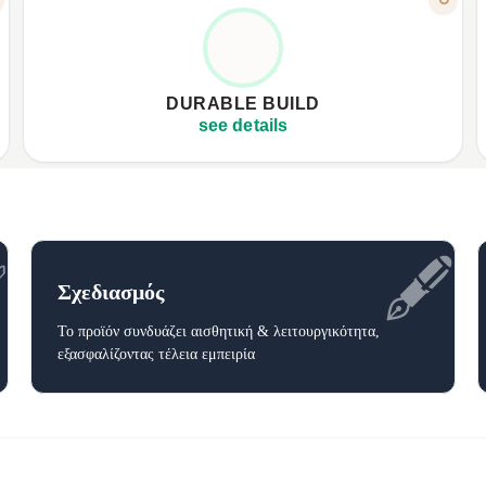
ROBUST & RELIABLE
✦
Designed to withstand daily use.
✦
✦
Effectively protects your notes.
✦
DURABLE BUILD
✦
High-quality materials, long-lasting.
✦
see details
✅
🖋️
Σχεδιασμός
Το προϊόν συνδυάζει αισθητική & λειτουργικότητα,
εξασφαλίζοντας τέλεια εμπειρία