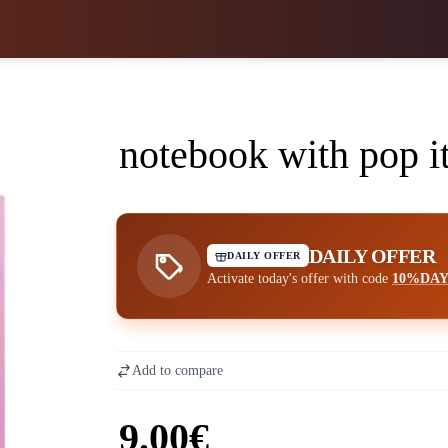
notebook with pop i
DAILY OFFER
DAILY OFFER
Activate today's offer with code
10%DA
Add to compare
9.00€