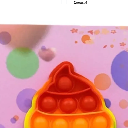
Σούπερ!
δείτε την στο google