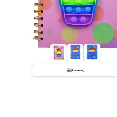
+2
4 εικόνες