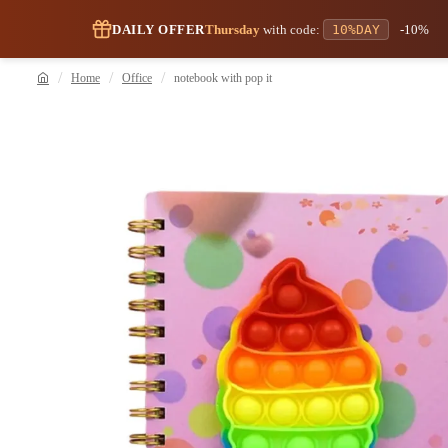
DAILY OFFER
Thursday
with code:
10%DAY
-10%
Home
Office
notebook with pop it