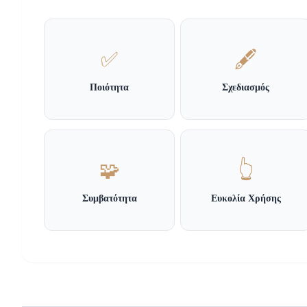
✅
🖋️
Ποιότητα
Σχεδιασμός
🧩
👆
Συμβατότητα
Ευκολία Χρήσης