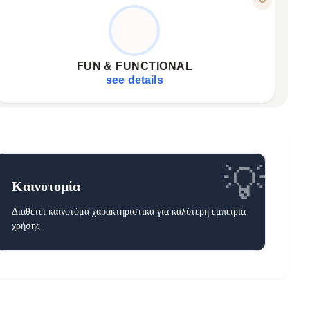
AESTHETICS MEET UTILITY
Ideal for school, office, personal notes.
✦
Combines classic notebook with Pop It game.
✦
FUN & FUNCTIONAL
Innovative design for a pleasant experience.
✦
see details
💡
Καινοτομία
Διαθέτει καινοτόμα χαρακτηριστικά για καλύτερη εμπειρία
χρήσης