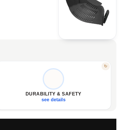
FEATURE
↻
PREMIUM MATERIALS, FOR YEARS
Food-grade silicone and durable steel.
✦
Heat-resistant, food-safe materials.
✦
DURABILITY & SAFETY
Easy to clean, withstands daily use.
✦
see details