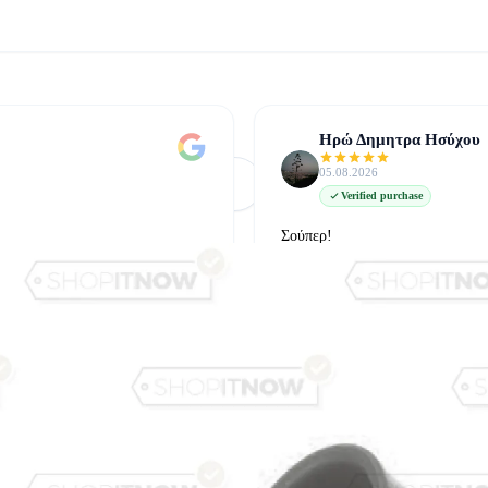
Ηρώ Δημητρα Ησύχου
05.08.2026
Φόρτωση Περισσότερων
Δείτε όλες στο Google
Verified purchase
Σούπερ!
δείτε την στο google