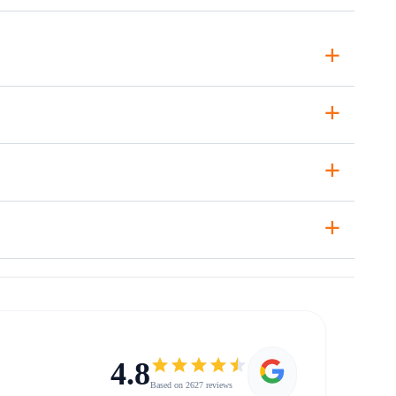
+
+
+
+
4.8
Based on 2627 reviews