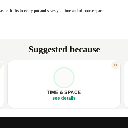
asier. It fits in every pot and saves you time and of course space.
Suggested because
FEATURE
↻
↻
COOK SMART, SAVE TIME
✦
Takes up minimal valuable space.
✦
✦
Quickly simplifies the straining process.
✦
TIME & SPACE
✦
Ideal for small kitchens, lightweight.
✦
see details