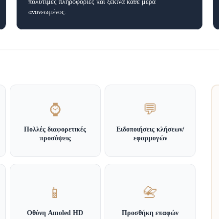
πολύτιμες πληροφορίες και ξεκίνα κάθε μέρα
ανανεωμένος.
⌚
💬
Πολλές διαφορετικές
Ειδοποιήσεις κλήσεων/
προσόψεις
εφαρμογών
📱
📇
Οθόνη Amoled HD
Προσθήκη επαφών