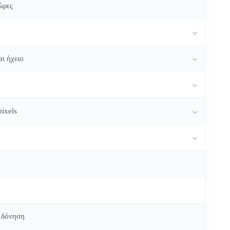
ώρες
ι ήχειο
ixels
ι δόνηση