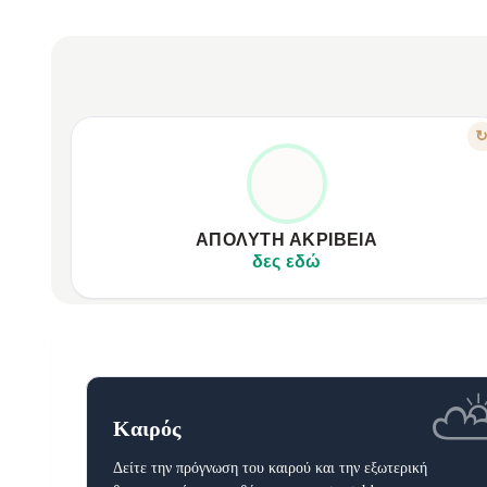
ΧΑΡΑΚΤΗΡΙΣΤΙΚΟ
ΟΛΟΚΛΗΡΩΜΈΝΗ ΥΓΕΊΑ ΣΤΟΝ ΚΑΡΠΌ
ECG για βαθιά ανάλυση καρδιακής υγείας.
24ωρη καταγραφή καρδιακού ρυθμού & SpO2.
ΑΠΌΛΥΤΗ ΑΚΡΊΒΕΙΑ
Ακριβής εκτίμηση αρτηριακής πίεσης.
δες εδώ
Καιρός
Δείτε την πρόγνωση του καιρού και την εξωτερική