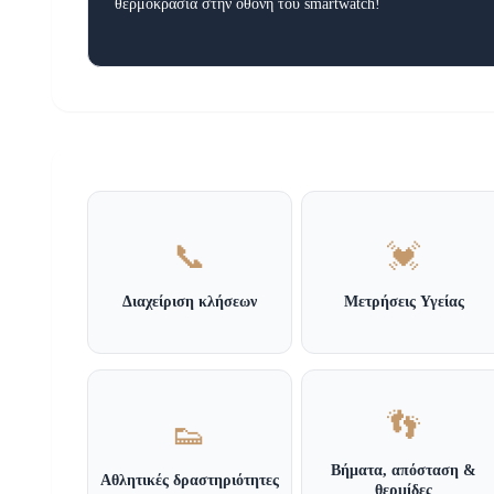
θερμοκρασία στην οθόνη του smartwatch!
📞
💓
Διαχείριση κλήσεων
Μετρήσεις Υγείας
👣
👟
Βήματα, απόσταση &
Αθλητικές δραστηριότητες
θερμίδες