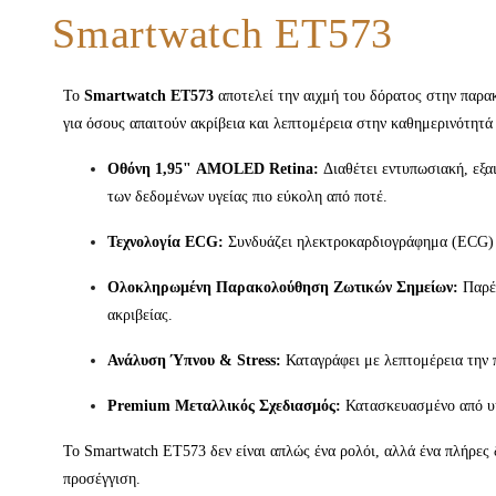
Smartwatch ET573
Το
Smartwatch ET573
αποτελεί την αιχμή του δόρατος στην παρα
για όσους απαιτούν ακρίβεια και λεπτομέρεια στην καθημερινότητά
Οθόνη 1,95" AMOLED Retina:
Διαθέτει εντυπωσιακή, εξα
των δεδομένων υγείας πιο εύκολη από ποτέ.
Τεχνολογία ECG:
Συνδυάζει ηλεκτροκαρδιογράφημα (ECG) γ
Ολοκληρωμένη Παρακολούθηση Ζωτικών Σημείων:
Παρέχ
ακριβείας.
Ανάλυση Ύπνου & Stress:
Καταγράφει με λεπτομέρεια την π
Premium Μεταλλικός Σχεδιασμός:
Κατασκευασμένο από υψη
Το Smartwatch ET573 δεν είναι απλώς ένα ρολόι, αλλά ένα πλήρες 
προσέγγιση.