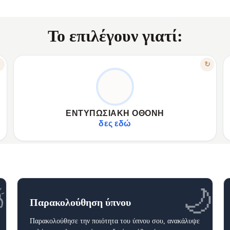
Το επιλέγουν γιατί:
ΧΑΡΑΚΤΗΡΙΣΤΙΚΟ
↻
↻
ΖΩΝΤΑΝΆ ΧΡΏΜΑΤΑ. ΑΠΊΣΤΕΥΤΗ ΕΥΚΡΊΝΕΙΑ.
✦
1.95" AMOLED Retina υψηλής ανάλυσης.
✦
✦
Εξαιρετικά φωτεινή με ζωντανά χρώματα.
✦
ΕΝΤΥΠΩΣΙΑΚΉ ΟΘΌΝΗ
✦
Εύκολη ανάγνωση δεδομένων υγείας.
✦
δες εδώ
⛅
🌙
Παρακολούθηση ύπνου
Παρακολούθησε την ποιότητα του ύπνου σου, ανακάλυψε