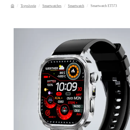
Τεχνολογία
Smartwatches
Smartwatch
Smartwatch ET573