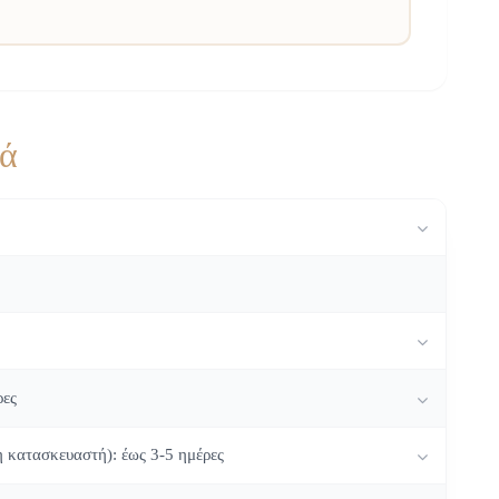
κά
ρες
η κατασκευαστή): έως 3-5 ημέρες