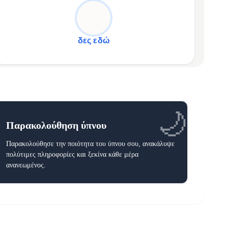
Με AMOLED HD τεχνολογία, απολαμβάνεις πλούσια χρώματα
✦
και έντονη αντίθεση σε κάθε εικόνα!
δες εδώ
🌙
Παρακολούθηση ύπνου
Παρακολούθησε την ποιότητα του ύπνου σου, ανακάλυψε
πολύτιμες πληροφορίες και ξεκίνα κάθε μέρα
ανανεωμένος.