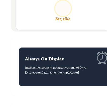
Εξαιρετικά λεπτό και ελαφρύ, προσφέροντας άνεση και στυλ
χωρίς να το καταλαβαίνεις!
δες εδώ
Always On Display
Διαθέτει λειτουργία μόνιμα ανοιχτής οθόνης.
Εντυπωσιακό και χρηστικό παράλληλα!