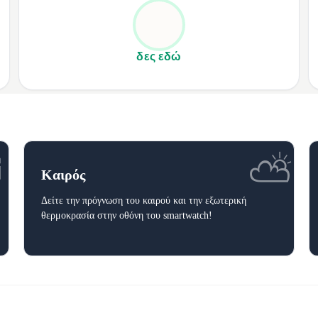
✦
Διατίθεται σε ροζ χρυσό χρώμα, προσδίδοντας κομψότητα και
✦
λάμψη σαν κόσμημα!
δες εδώ
⏰
⛅
Καιρός
Δείτε την πρόγνωση του καιρού και την εξωτερική
θερμοκρασία στην οθόνη του smartwatch!