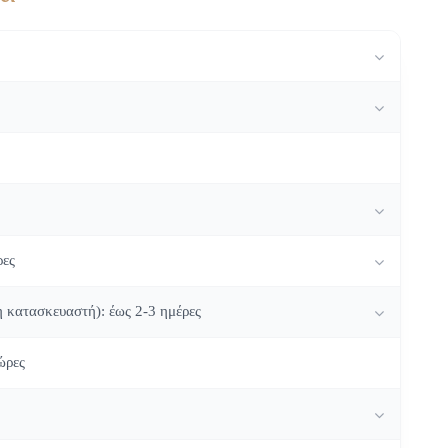
ρες
η κατασκευαστή): έως 2-3 ημέρες
ώρες