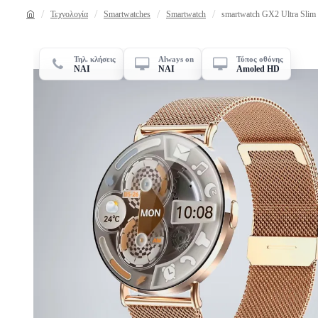
Τεχνολογία
Smartwatches
Smartwatch
smartwatch GX2 Ultra Slim
Τηλ. κλήσεις
Always on
Τύπος οθόνης
ΝΑΙ
ΝΑΙ
Amoled HD