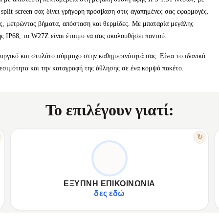
split-screen σας δίνει γρήγορη πρόσβαση στις αγαπημένες σας εφαρμογές.
ς, μετρώντας βήματα, απόσταση και θερμίδες. Με μπαταρία μεγάλης
ς IP68, το W27Z είναι έτοιμο να σας ακολουθήσει παντού.
ουργικό και στυλάτο σύμμαχο στην καθημερινότητά σας. Είναι το ιδανικό
δεσιμότητα και την καταγραφή της άθλησης σε ένα κομψό πακέτο.
Το επιλέγουν γιατί:
ΧΑΡΑΚΤΗΡΙΣΤΙΚΟ
↻
ΜΕΊΝΕΤΕ ΣΥΝΔΕΔΕΜΈΝΟΙ ΠΆΝΤΑ
✦
Πραγματοποιήστε/απαντήστε κλήσεις Bluetooth.
✦
✦
Χρησιμοποιήστε φωνητικό βοηθό AI.
✦
ΈΞΥΠΝΗ ΕΠΙΚΟΙΝΩΝΊΑ
✦
NFC για ανέπαφο έλεγχο πρόσβασης.
✦
δες εδώ