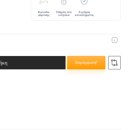
Καλώδιο
Οδηγίες στα
Εγγύηση
ΜΌΝΙ
φόρτισης
ελληνικά
καταστήματος
ήκη
διαμόρφωση!