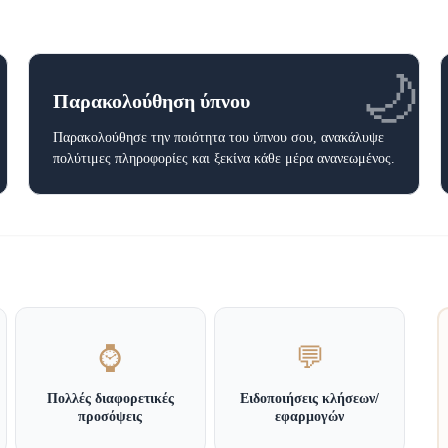
⏰
🌙
Παρακολούθηση ύπνου
Παρακολούθησε την ποιότητα του ύπνου σου, ανακάλυψε
πολύτιμες πληροφορίες και ξεκίνα κάθε μέρα ανανεωμένος.
⌚
💬
Πολλές διαφορετικές
Ειδοποιήσεις κλήσεων/
προσόψεις
εφαρμογών