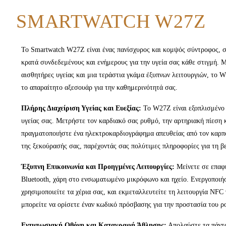
SMARTWATCH W27Z
Το Smartwatch W27Z είναι ένας πανίσχυρος και κομψός σύντροφος, σχ
κρατά συνδεδεμένους και ενήμερους για την υγεία σας κάθε στιγμή.
αισθητήρες υγείας και μια τεράστια γκάμα έξυπνων λειτουργιών, το 
το απαραίτητο αξεσουάρ για την καθημερινότητά σας.
Πλήρης Διαχείριση Υγείας και Ευεξίας:
Το W27Z είναι εξοπλισμένο 
υγείας σας. Μετρήστε τον καρδιακό σας ρυθμό, την αρτηριακή πίεση κ
πραγματοποιήστε ένα ηλεκτροκαρδιογράφημα απευθείας από τον καρπό
της ξεκούρασής σας, παρέχοντάς σας πολύτιμες πληροφορίες για τη 
Έξυπνη Επικοινωνία και Προηγμένες Λειτουργίες:
Μείνετε σε επαφ
Bluetooth, χάρη στο ενσωματωμένο μικρόφωνο και ηχείο. Ενεργοποιήσ
χρησιμοποιείτε τα χέρια σας, και εκμεταλλευτείτε τη λειτουργία NF
μπορείτε να ορίσετε έναν κωδικό πρόσβασης για την προστασία του ρ
Εντυπωσιακή Οθόνη και Καταγραφή Άθλησης:
Απολαύστε τα πάντα