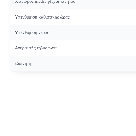
Χειρισμός media player κινητού
Υπενθύμιση καθιστικής ώρας
Υπενθύμιση νερού
Ανιχνευτής τηλεφώνου
Ξυπνητήρι