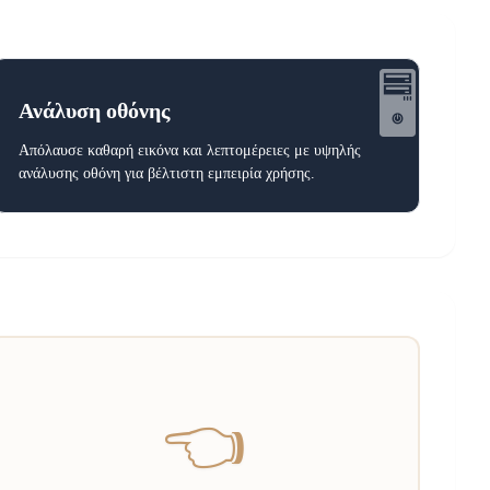
🖥️
Ανάλυση οθόνης
Απόλαυσε καθαρή εικόνα και λεπτομέρειες με υψηλής
ανάλυσης οθόνη για βέλτιστη εμπειρία χρήσης.
👈