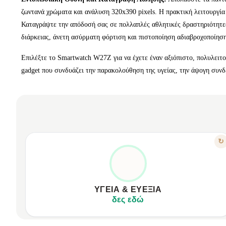
ζωντανά χρώματα και ανάλυση 320x390 pixels. Η πρακτική λειτουργία 
Καταγράψτε την απόδοσή σας σε πολλαπλές αθλητικές δραστηριότητε
διάρκειας, άνετη ασύρματη φόρτιση και πιστοποίηση αδιαβροχοποίηση
Επιλέξτε το Smartwatch W27Z για να έχετε έναν αξιόπιστο, πολυλειτ
gadget που συνδυάζει την παρακολούθηση της υγείας, την άψογη συν
ΧΑΡΑΚΤΗΡΙΣΤΙΚΟ
↻
ΠΛΉΡΗΣ ΠΑΡΑΚΟΛΟΎΘΗΣΗ ΣΏΜΑΤΟΣ
Μετρά καρδιακό ρυθμό, πίεση, οξυγόνο.
Πραγματοποιεί ΗΚΓ απευθείας από καρπό.
ΥΓΕΊΑ & ΕΥΕΞΊΑ
Αναλύει την ποιότητα του ύπνου.
δες εδώ