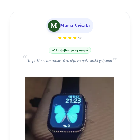
M
Maria Veisaki
Επιβεβαιωμένη αγορά
Το ρολόι είναι όπως τό περίμενα ήρθε πολύ γρήγορα