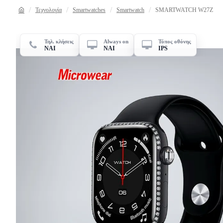
Τεχνολογία
Smartwatches
Smartwatch
SMARTWATCH W27Z
Τηλ. κλήσεις
Always on
Τύπος οθόνης
ΝΑΙ
ΝΑΙ
IPS