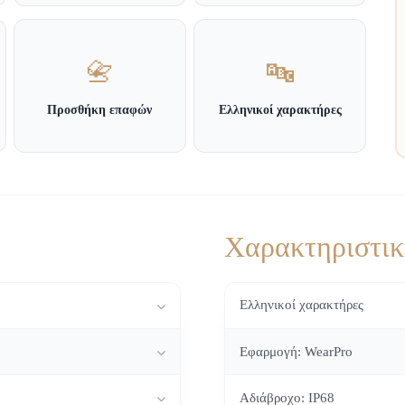
📇
🔤
Προσθήκη επαφών
Ελληνικοί χαρακτήρες
Χαρακτηριστι
Ελληνικοί χαρακτήρες
Εφαρμογή: WearPro
Αδιάβροχο: IP68