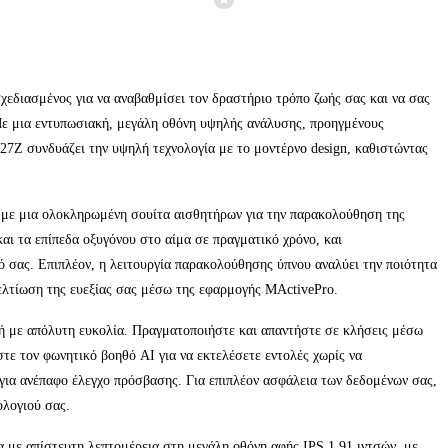
εδιασμένος για να αναβαθμίσει τον δραστήριο τρόπο ζωής σας και να σας
 Με μια εντυπωσιακή, μεγάλη οθόνη υψηλής ανάλυσης, προηγμένους
W27Z συνδυάζει την υψηλή τεχνολογία με το μοντέρνο design, καθιστώντας
με μια ολοκληρωμένη σουίτα αισθητήρων για την παρακολούθηση της
αι τα επίπεδα οξυγόνου στο αίμα σε πραγματικό χρόνο, και
 σας. Επιπλέον, η λειτουργία παρακολούθησης ύπνου αναλύει την ποιότητα
βελτίωση της ευεξίας σας μέσω της εφαρμογής MActivePro.
ή με απόλυτη ευκολία. Πραγματοποιήστε και απαντήστε σε κλήσεις μέσω
τε τον φωνητικό βοηθό AI για να εκτελέσετε εντολές χωρίς να
C για ανέπαφο έλεγχο πρόσβασης. Για επιπλέον ασφάλεια των δεδομένων σας,
ολογιού σας.
 με απίστευτη λεπτομέρεια στη μεγάλη οθόνη αφής IPS 1.91 ιντσών, με